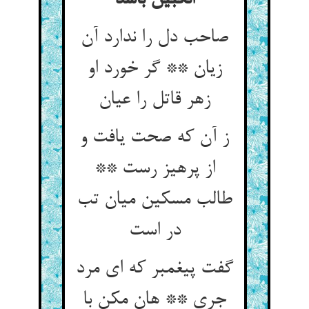
انگبین باشد
صاحب دل را ندارد آن
زیان ** گر خورد او
ز آن که صحت یافت و
از پرهیز رست **
طالب مسکین میان تب
گفت پیغمبر که ای مرد
جری ** هان مکن با