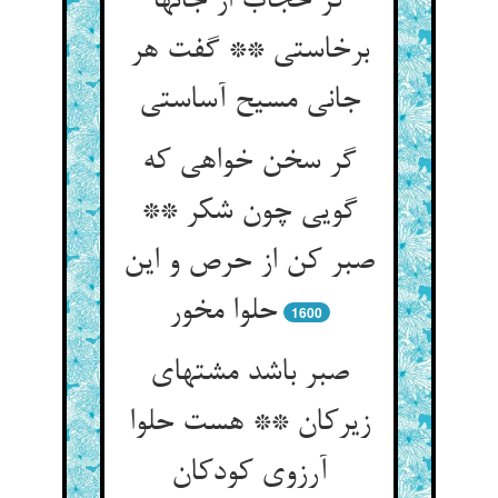
گر حجاب از جانها
برخاستی ** گفت هر
گر سخن خواهی که
گویی چون شکر **
صبر کن از حرص و این
حلوا مخور
1600
صبر باشد مشتهای
زیرکان ** هست حلوا