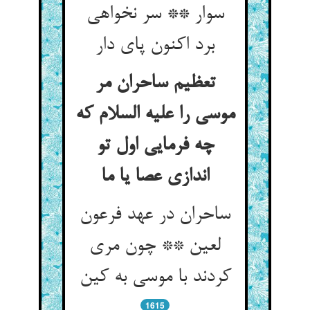
سوار ** سر نخواهی
برد اکنون پای دار
تعظیم ساحران مر
موسی را علیه السلام که
چه فرمایی اول تو
اندازی عصا یا ما
ساحران در عهد فرعون
لعین ** چون مری
1615