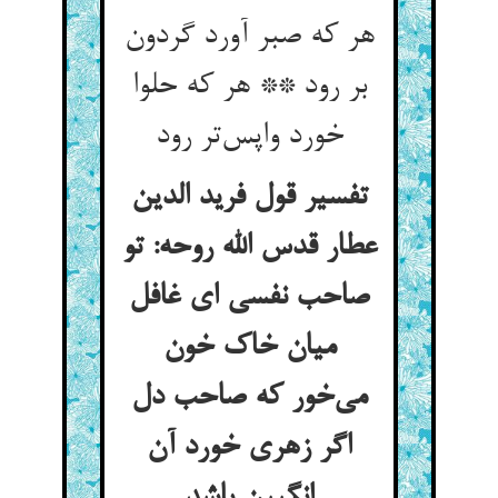
هر که صبر آورد گردون
بر رود ** هر که حلوا
خورد واپس‌‌تر رود
تفسیر قول فرید الدین
عطار قدس الله روحه: تو
صاحب نفسی ای غافل
میان خاک خون
می‌‌خور که صاحب دل
اگر زهری خورد آن