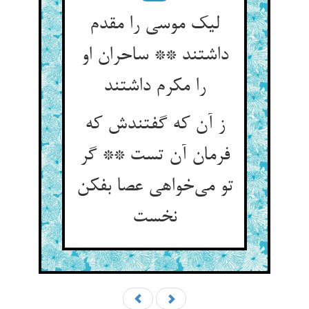
لیک موسی را مقدم
داشتند ** ساحران او
را مکرم داشتند
ز آن که گفتندش که
فرمان آن تست ** گر
تو می‌‌خواهی عصا بفکن