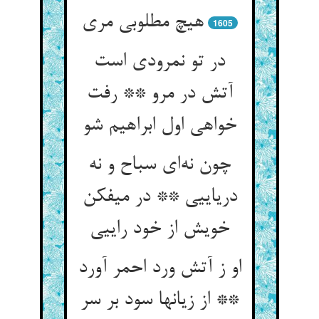
1605
در تو نمرودی است
آتش در مرو ** رفت
خواهی اول ابراهیم شو
چون نه‌‌ای سباح و نه
دریاییی ** در میفکن
او ز آتش ورد احمر آورد
** از زیانها سود بر سر