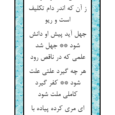
ز آن که اندر دام تکلیف
است و ریو
جهل آید پیش او دانش
شود ** جهل شد
علمی که در ناقص رود
هر چه گیرد علتی علت
شود ** کفر گیرد
کاملی ملت شود
ای مری کرده پیاده با