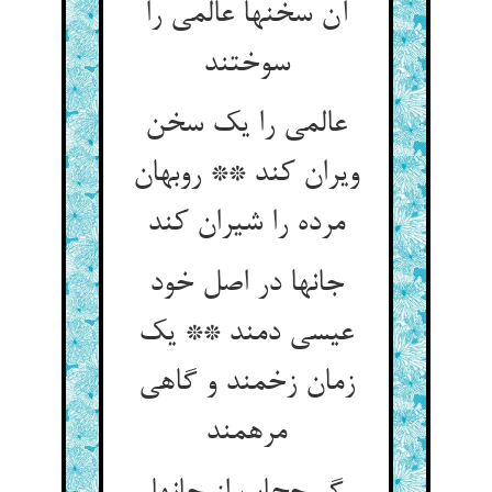
آن سخنها عالمی را
سوختند
عالمی را یک سخن
ویران کند ** روبهان
مرده را شیران کند
جانها در اصل خود
عیسی دمند ** یک
زمان زخمند و گاهی
مرهمند