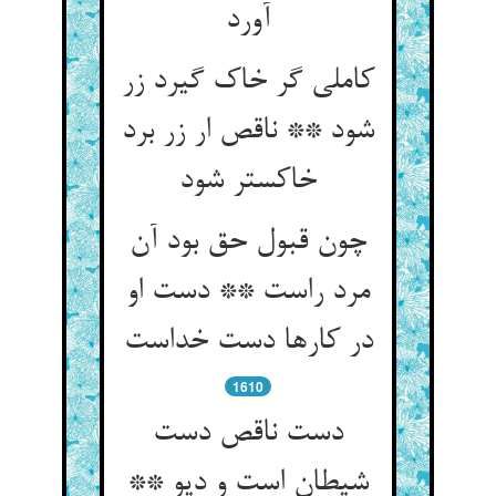
آورد
کاملی گر خاک گیرد زر
شود ** ناقص ار زر برد
خاکستر شود
چون قبول حق بود آن
مرد راست ** دست او
1610
دست ناقص دست
شیطان است و دیو **