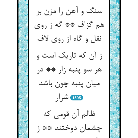
سنگ و آهن را مزن بر
هم گزاف ** گه ز روی
ز آن که تاریک است و
هر سو پنبه زار ** در
میان پنبه چون باشد
شرار
1595
ظالم آن قومی که
چشمان دوختند ** ز