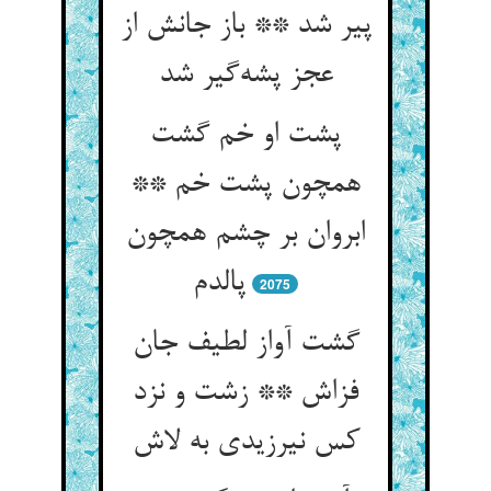
پیر شد ** باز جانش از
عجز پشه‌‌گیر شد
پشت او خم گشت
همچون پشت خم **
ابروان بر چشم همچون
2075
گشت آواز لطیف جان
فزاش ** زشت و نزد