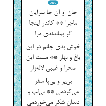
2090
جان او آن جا سرایان
ماجرا ** کاندر اینجا
گر بماندندی مرا
خوش بدی جانم در این
باغ و بهار ** مست این
صحرا و غیبی لاله‌‌زار
بی‌‌پر و بی‌‌پا سفر
می‌‌کردمی ** بی‌‌لب و