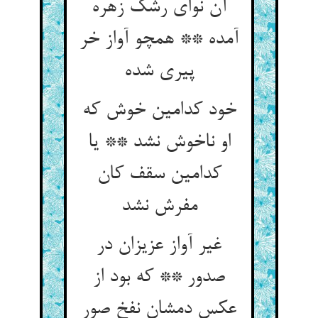
آن نوای رشک زهره
آمده ** همچو آواز خر
خود کدامین خوش که
او ناخوش نشد ** یا
کدامین سقف کان
مفرش نشد
غیر آواز عزیزان در
صدور ** که بود از
عکس دمشان نفخ صور