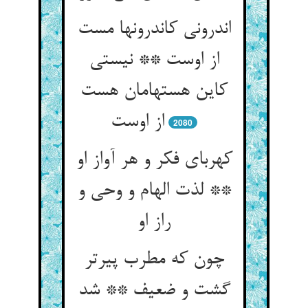
اندرونی کاندرونها مست
از اوست ** نیستی
کاین هستهامان هست
2080
کهربای فکر و هر آواز او
** لذت الهام و وحی و
راز او
چون که مطرب پیرتر
گشت و ضعیف ** شد