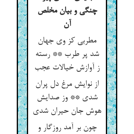
چنگی و بیان مخلص
مطربی کز وی جهان
شد پر طرب ** رسته
از نوایش مرغ دل پران
شدی ** وز صدایش
چون بر آمد روزگار و