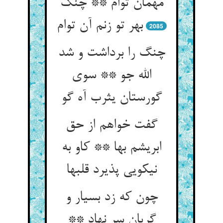
مهمان توام ** چنگ
2085
چنگ را برداشت و شد
الله جو ** سوی
گورستان یثرب آه گو
گفت خواهم از حق
ابریشم بها ** کاو به
نیکویی پذیرد قلبها
چون که زد بسیار و
گریان سر نهاد **