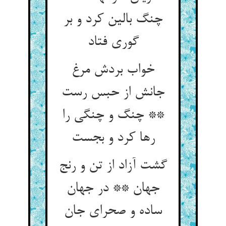
چنگ بالین کرد و بر
گوری فتاد
خواب بردش مرغ
جانش از حبس رست
** چنگ و چنگی را
گشت آزاد از تن و رنج
جهان ** در جهان