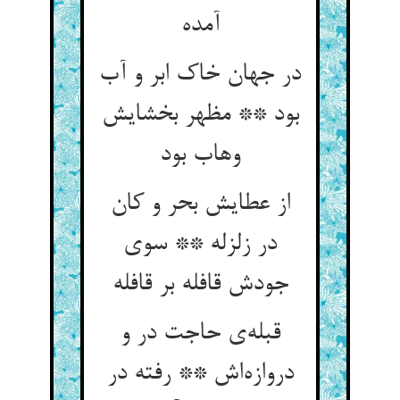
در جهان خاک ابر و آب
بود ** مظهر بخشایش
وهاب بود
از عطایش بحر و کان
در زلزله ** سوی
قبله‌‌ی حاجت در و
دروازه‌‌اش ** رفته در