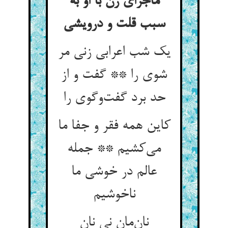
ماجرای زن با او به
یک شب اعرابی زنی مر
شوی را ** گفت و از
حد برد گفت‌‌وگوی را
کاین همه فقر و جفا ما
می‌‌کشیم ** جمله
عالم در خوشی ما
نان‌‌مان نی نان