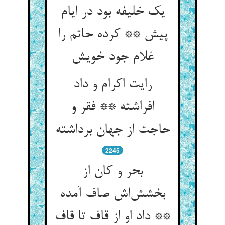
یک خلیفه بود در ایام
پیش ** کرده حاتم را
رایت اکرام و داد
افراشته ** فقر و
2245
بحر و کان از
بخشش‌‌اش صاف آمده
** داد او از قاف تا قاف