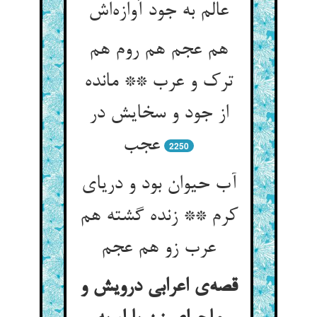
هم عجم هم روم هم
ترک و عرب ** مانده
از جود و سخایش در
2250
آب حیوان بود و دریای
کرم ** زنده گشته هم
قصه‌‌ی اعرابی درویش و