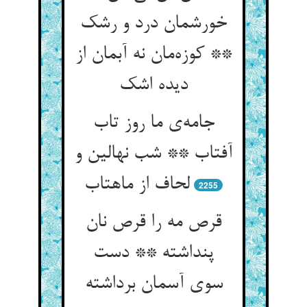
خورشمان درد و رشک
** کوزه‌‌مان نه آبمان از
جامه‌‌ی ما روز تاب
آفتاب ** شب نهالین و
2255
قرص مه را قرص نان
پنداشته ** دست