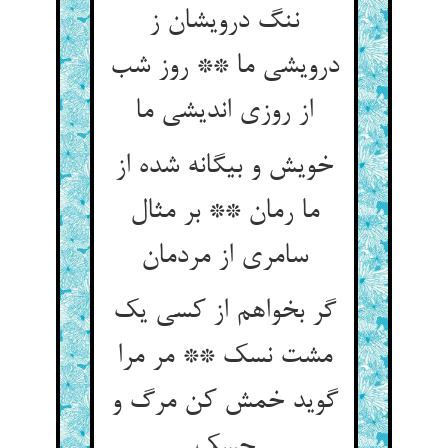
ننگ درویشان ز
درویشی ما ** روز شب
از روزی اندیشی ما
خویش و بیگانه شده از
ما رمان ** بر مثال
گر بخواهم از کسی یک
مشت نسک ** مر مرا
گوید خمش کن مرگ و