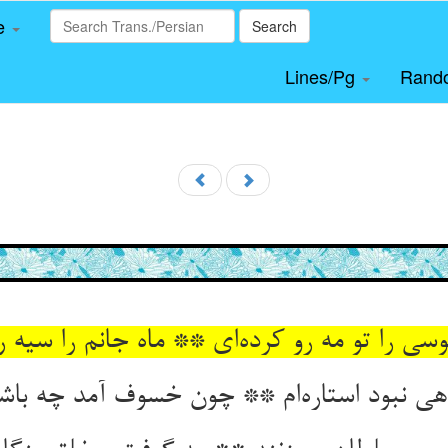
le
Search
Lines/Pg
Rand