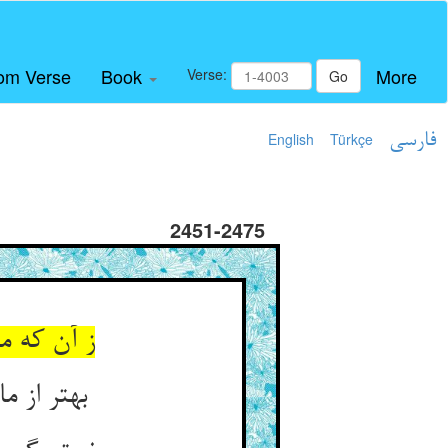
om Verse
Book
More
Verse:
Go
فارسی
Türkçe
English
2451-2475