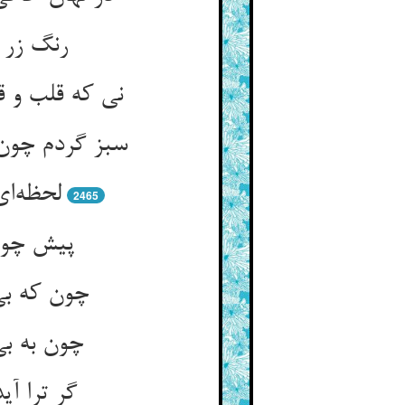
رنگ زر 
2465
چون که بی