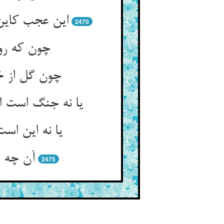
2470
چون که روغ
چون گل از خا
2475