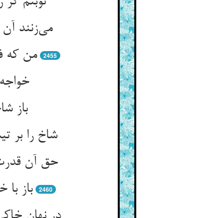
نوبتم گر 
می‌‌زنند آن
2455
باز شا
2460