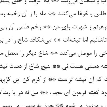
رب و سلطان می‌‌زنند ** مه گرفت و خلق پنگان 
 طاس و غوغا می‌‌کنند ** ماه را ز آن زخمه رسو
خی را موصل می‌‌کند ** شاخ دیگر را معطل می