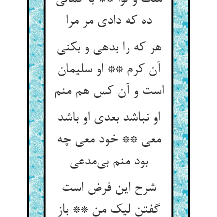
ده که دادی مر مرا
هر که را بدهی و بکنی
آن کرم ** او سلیمان
او نباشد بعدی او باشد
معی ** خود معی چه
شرح این فرض است
گفتن لیک من ** باز