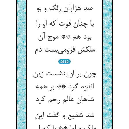
صد هزاران رنگ و بو
با چنان قوت که او را
بود هم ** موج آن
2610
چون بر او بنشست زین
اندوه گرد ** بر همه
شاهان عالم رحم کرد
شد شفیع و گفت این
ملک و لوا ** با کمالی