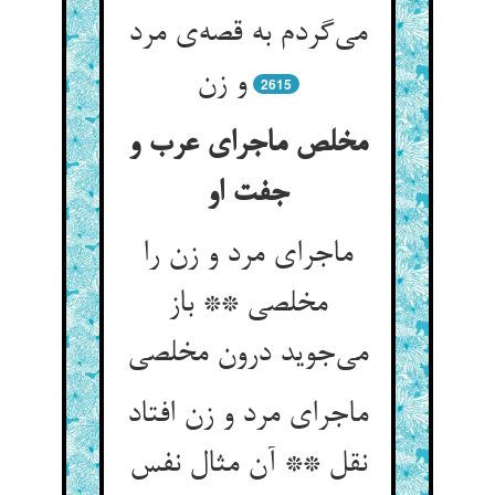
می‌‌گردم به قصه‌‌ی مرد
2615
مخلص ماجرای عرب و
جفت او
ماجرای مرد و زن را
مخلصی ** باز
ماجرای مرد و زن افتاد
نقل ** آن مثال نفس