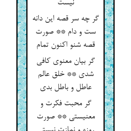
گر چه سر قصه این دانه
ست و دام ** صورت
گر بیان معنوی کافی
شدی ** خلق عالم
گر محبت فکرت و
معنیستی ** صورت