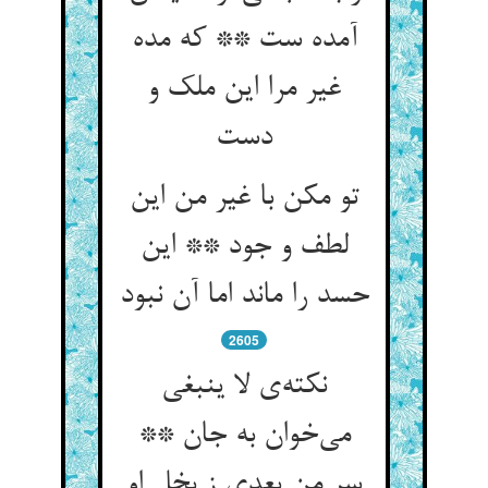
آمده ست ** که مده
غیر مرا این ملک و
تو مکن با غیر من این
لطف و جود ** این
حسد را ماند اما آن نبود
2605
نکته‌‌ی لا ينبغی
می‌‌خوان به جان **
سر من بعدی ز بخل او