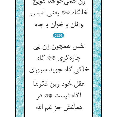
زن همی‌‌خواهد هویج
خانگاه ** یعنی آب رو
2620
نفس همچون زن پی
چاره‌‌گری ** گاه
عقل خود زین فکرها
آگاه نیست ** در
دماغش جز غم الله