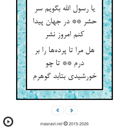
یا رسول الله بگویم سر
حشر ** در جهان پیدا
کنم امروز نشر
هل مرا تا پرده‌‌ها را بر
درم ** تا چو
masnavi.net
2015-2026