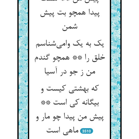
پیدا همچو بت پیش
یک به یک وامی‌‌شناسم
خلق را ** همچو گندم
من ز جو در آسیا
که بهشتی کیست و
بیگانه کی است **
پیش من پیدا چو مار و
3510