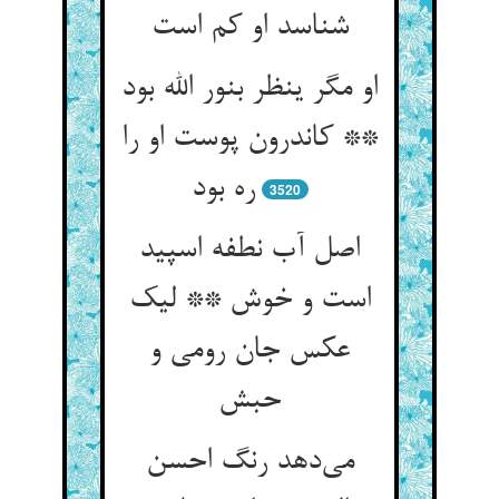
او مگر ینظر بنور الله بود
** کاندرون پوست او را
ره بود
3520
اصل آب نطفه اسپید
است و خوش ** لیک
عکس جان رومی و
می‌‌دهد رنگ احسن