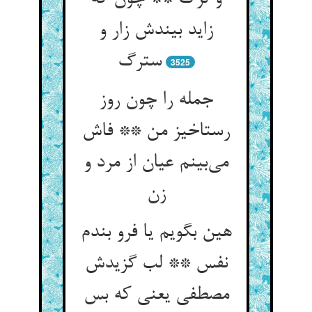
زاید بیندش زار و
3525
جمله را چون روز
رستاخیز من ** فاش
می‌‌بینم عیان از مرد و
هین بگویم یا فرو بندم
نفس ** لب گزیدش