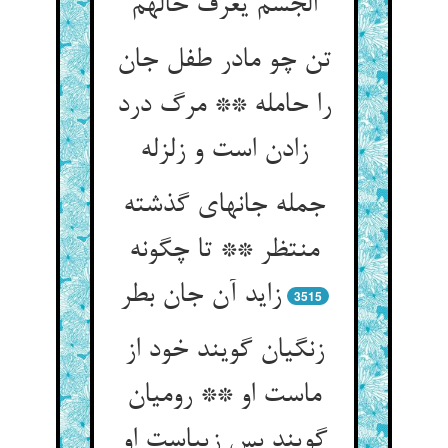
تن چو مادر طفل جان
را حامله ** مرگ درد
جمله جانهای گذشته
منتظر ** تا چگونه
زاید آن جان بطر
3515
زنگیان گویند خود از
ماست او ** رومیان
گویند بس زیباست او