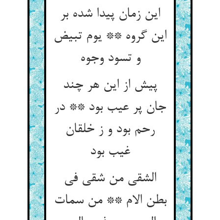
این زمان پیدا شده بر
این گروه ** یوم تبیض
پیش از این هر چند
جان پر عیب بود ** در
رحم بود و ز خلقان
غیب بود
الشقی من شقی فی
بطن الام ** من سمات