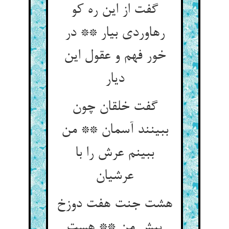
گفت از این ره کو
رهاوردی بیار ** در
خور فهم و عقول این
دیار
گفت خلقان چون
ببینند آسمان ** من
ببینم عرش را با
هشت جنت هفت دوزخ
پیش من ** هست