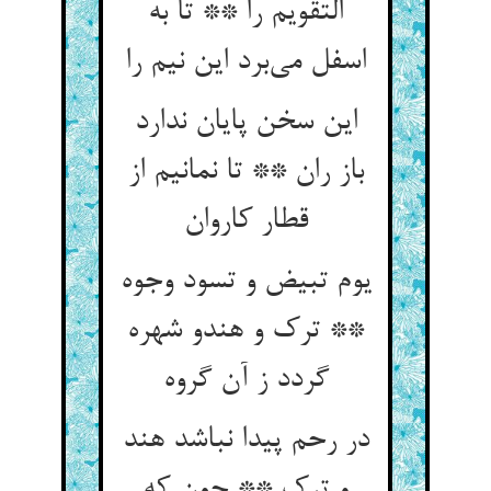
التقویم را ** تا به
اسفل می‌‌برد این نیم را
این سخن پایان ندارد
باز ران ** تا نمانیم از
یوم تبیض و تسود وجوه
** ترک و هندو شهره
در رحم پیدا نباشد هند
و ترک ** چون که