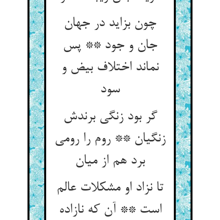
چون بزاید در جهان
جان و جود ** پس
نماند اختلاف بیض و
سود
گر بود زنگی برندش
زنگیان ** روم را رومی
تا نزاد او مشکلات عالم
است ** آن که نازاده