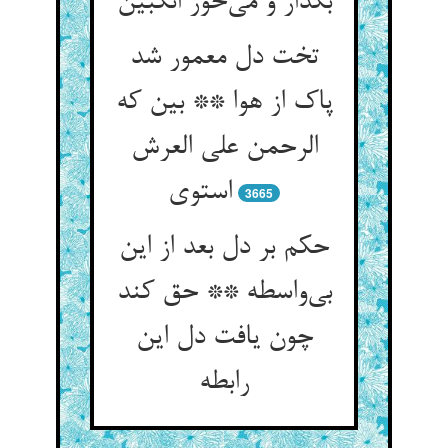
تخت دل معمور شد
پاک از هوا ** بین که
الرحمن علی العرش
3665
حکم بر دل بعد از این
بی‌‌واسطه ** حق کند
چون یافت دل این