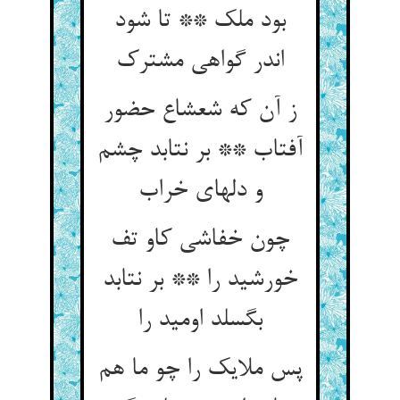
بود ملک ** تا شود
ز آن که شعشاع حضور
آفتاب ** بر نتابد چشم
چون خفاشی کاو تف
خورشید را ** بر نتابد
بگسلد اومید را
پس ملایک را چو ما هم