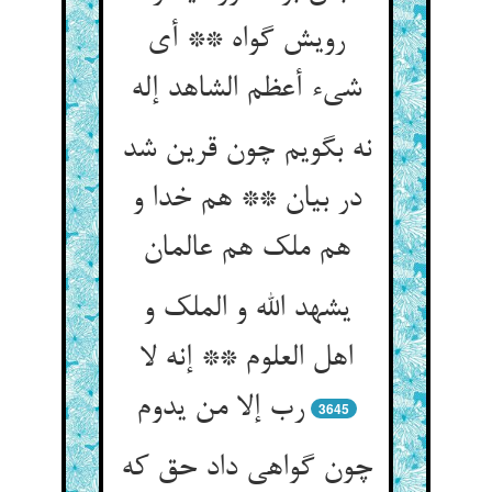
رویش گواه ** أی
نه بگویم چون قرین شد
در بیان ** هم خدا و
یشهد الله و الملک و
اهل العلوم ** إنه لا
3645
چون گواهی داد حق که