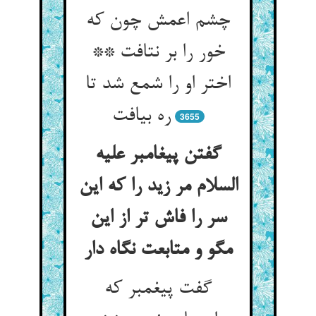
چشم اعمش چون که
خور را بر نتافت **
اختر او را شمع شد تا
3655
گفتن پیغامبر علیه
السلام مر زید را که این
سر را فاش تر از این
مگو و متابعت نگاه دار
گفت پیغمبر که