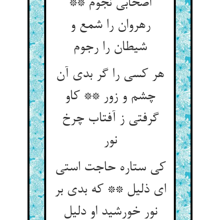
اصحابی نجوم **
رهروان را شمع و
هر کسی را گر بدی آن
چشم و زور ** کاو
گرفتی ز آفتاب چرخ
نور
کی ستاره حاجت استی
ای ذلیل ** که بدی بر