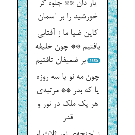
یار دان ** جلوه گر
کاین ضیا ما ز آفتابی
یافتیم ** چون خلیفه
3650
چون مه نو یا سه روزه
یا که بدر ** مرتبه‌‌ی
هر یک ملک در نور و
قدر
ز اجنحه‌‌ی نور ثلاث او