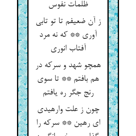
ز آن ضعیفم تا تو تابی
آوری ** که نه مرد
همچو شهد و سرکه در
هم بافتم ** تا سوی
چون ز علت وارهیدی
ای رهین ** سرکه را