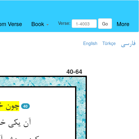
om Verse
Book
More
Verse:
Go
فارسی
Türkçe
English
40-64
چون خر
40
آن یکی خر 