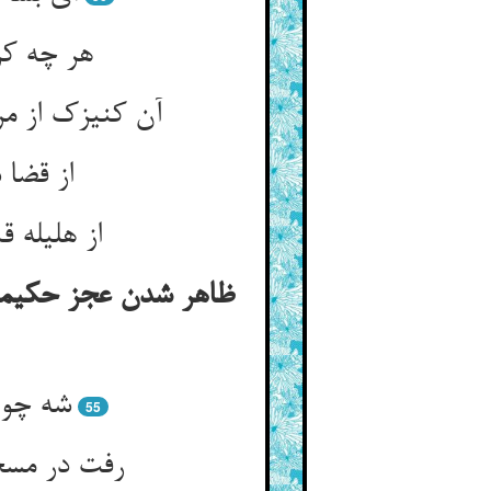
هر چه کر
آن کنیزک از 
از قضا 
ظاهر شدن عجز حکیمان 
شه چو 
55
رفت در مسج