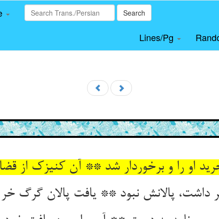
le
Search
Lines/Pg
Rand
ید او را و برخوردار شد ** آن کنیزک از قضا 
داشت، پالانش نبود ** یافت پالان گرگ خر ر