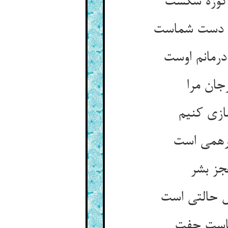
جان مرا
جز بشر