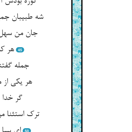
هر که
45
گر خدا 
50