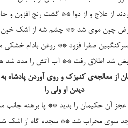
دند از علاج و از دوا ** گشت رنج افزون و حاج
مرض چون موی شد ** چشم شه از اشک خون
سرکنگبین صفرا فزود ** روغن بادام خشکی می
از معالجه‌‌ی کنیزک و روی آوردن پادشاه به 
دیدن او ولی را
عجز آن حکیمان را بدید ** پا برهنه جانب م
د سوی محراب شد ** سجده گاه از اشک شه