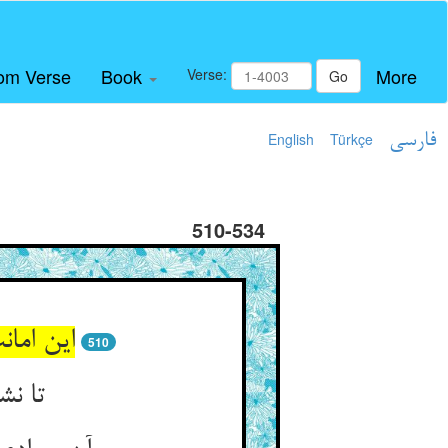
om Verse
Book
More
Verse:
Go
فارسی
Türkçe
English
510-534
510
تا نش