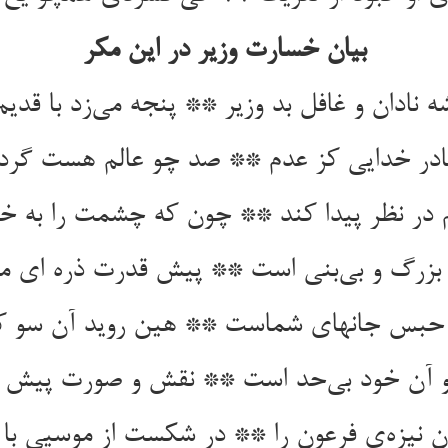
بیان خسارت وزیر در این مکر
 نادان و غافل بد وزیر ** پنجه می‌‌زد با قدیم 
 در نظر پیدا کند ** چون که چشمت را به خود
 حبس جانهای شماست‌‌ ** هین روید آن سو
ن نیزه‌‌ی فرعون را ** در شکست از موسیی با