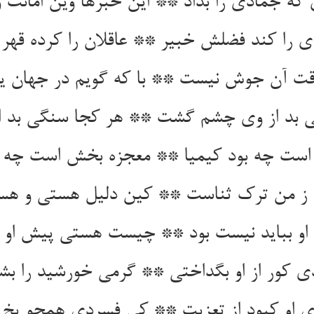
که جمادی را بداد ** این خبرها وین امانت 
 را کند فضلش خبیر ** عاقلان را کرده قهر 
 است چه بود کیمیا ** معجزه بخش است چه ب
 بباید نیست بود ** چیست هستی پیش او ک