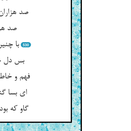
صد هزارا
صد هزا
530
بس دل چو
ای بسا گن