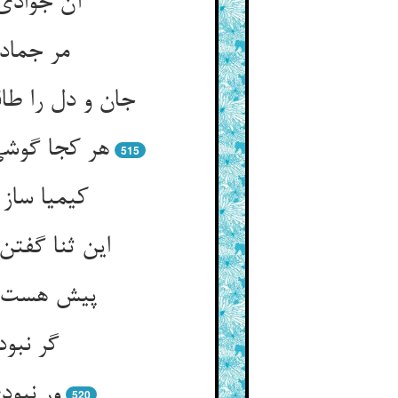
آن جوادی 
مر جمادی
515
کیمیا ساز
پیش هست او
520