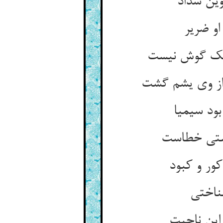
وین سداد
او ضریر
ود سیمیا
ور و کبود