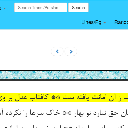
le
Search
Lines/Pg
Rand
ان حق نیارد نو بهار ** خاک سرها را نکرده آ