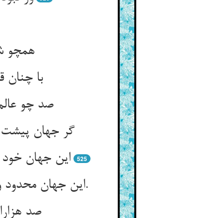
همچو شه
صد چو عالم
این جهان خود
525
این جهان محدود و آن خود بی‌‌حد است ** نقش و صورت پیش آن معنی سد است‌‌.
صد هزارا