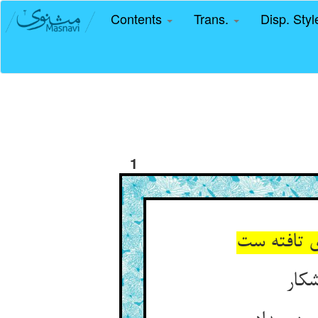
Contents
Trans.
Disp. Sty
1
شکار