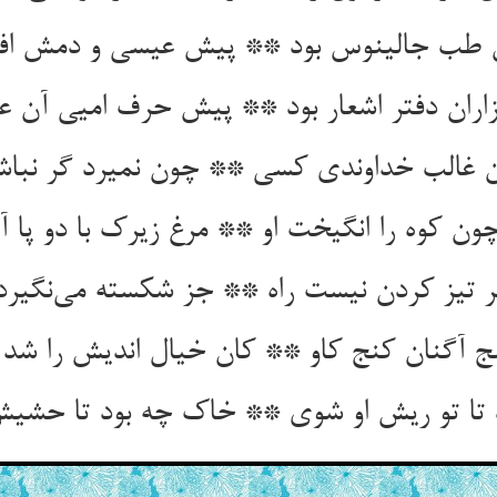
ن طب جالینوس بود ** پیش عیسی و دمش اف
ران دفتر اشعار بود ** پیش حرف امیی آن عا
ن کوه را انگیخت او ** مرغ زیرک با دو پا آ
ج آگنان کنج کاو ** کان خیال اندیش را شد