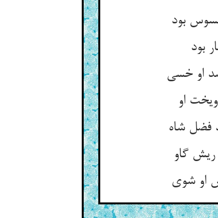
سوس بود
ر بود
ویخت او
 ریش گاو