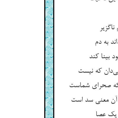
ناگزیر
 بینا کند
 که صحرای شماست
 یک عصا