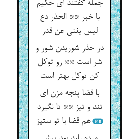
جمله گفتند ای حکیم
با خبر ** الحذر دع
لیس یغنی عن قدر
در حذر شوریدن شور و
شر است ** رو توکل
با قضا پنجه مزن ای
تند و تیز ** تا نگیرد
هم قضا با تو ستیز
910
مرده باید بود پیش