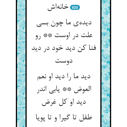
920
دیده‌‌ی ما چون بسی
علت در اوست ** رو
فنا کن دید خود در دید
دید ما را دید او نعم
العوض ** یابی اندر
طفل تا گیرا و تا پویا