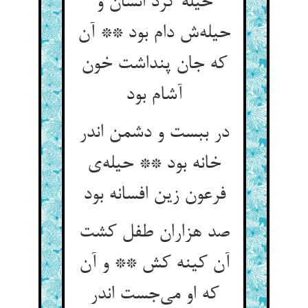
حیله کرد انسان و
حیله‌‌ش دام بود ** آن
که جان پنداشت خون
آشام بود
در ببست و دشمن اندر
خانه بود ** حیله‌‌ی
فرعون زین افسانه بود
صد هزاران طفل کشت
آن کینه کش ** و آن
که او می‌‌جست اندر