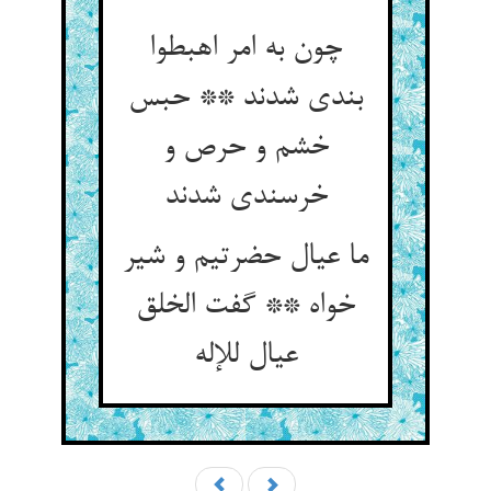
چون به امر اهبطوا
بندی شدند ** حبس
خشم و حرص و
خرسندی شدند
ما عیال حضرتیم و شیر
خواه ** گفت الخلق