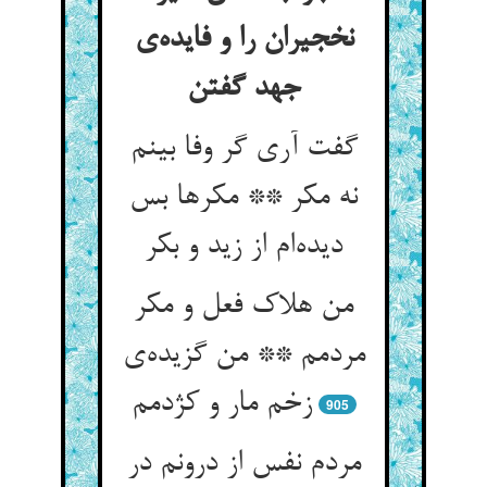
نخجیران را و فایده‌‌ی
گفت آری گر وفا بینم
نه مکر ** مکرها بس
دیده‌‌ام از زید و بکر
من هلاک فعل و مکر
مردمم ** من گزیده‌‌ی
905
مردم نفس از درونم در