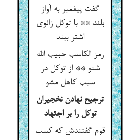
گفت پیغمبر به آواز
بلند ** با توکل زانوی
اشتر ببند
رمز الکاسب حبیب الله
شنو ** از توکل در
سبب کاهل مشو
ترجیح نهادن نخجیران
توکل را بر اجتهاد
قوم گفتندش که کسب