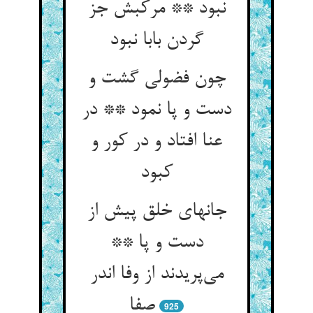
نبود ** مرکبش جز
گردن بابا نبود
چون فضولی گشت و
دست و پا نمود ** در
عنا افتاد و در کور و
کبود
جانهای خلق پیش از
دست و پا **
می‌‌پریدند از وفا اندر
صفا
925