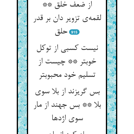
از ضعف خلق **
لقمه‌‌ی تزویر دان بر قدر
915
نیست کسبی از توکل
خوبتر ** چیست از
تسلیم خود محبوبتر
بس گریزند از بلا سوی
بلا ** بس جهند از مار
سوی اژدها