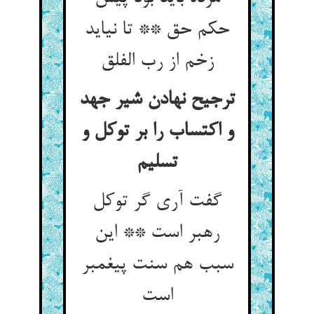
حکم حق ** تا نیاید
ترجیح نهادن شیر جهد
و اکتساب را بر توکل و
گفت آری گر توکل
رهبر است ** این
سبب هم سنت پیغمبر