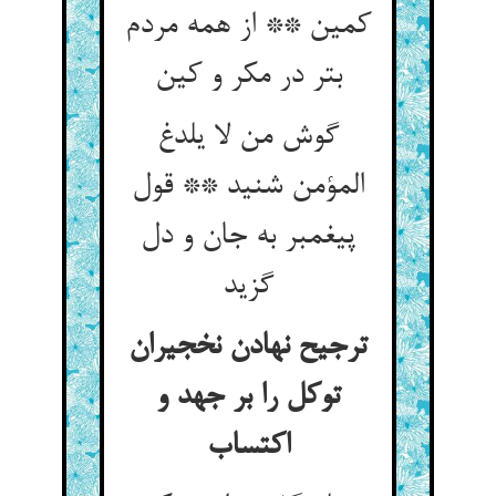
کمین ** از همه مردم
گوش من لا یلدغ
المؤمن شنید ** قول
پیغمبر به جان و دل
گزید
ترجیح نهادن نخجیران
توکل را بر جهد و