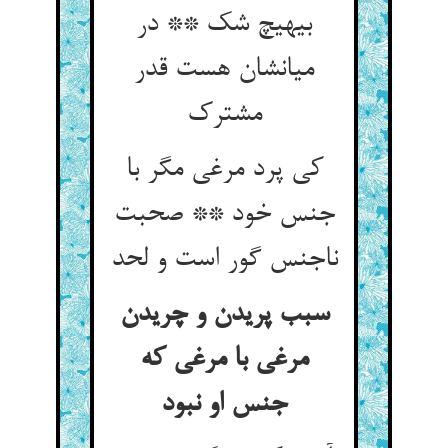
بی‏هیچ شک ** در
میانشان هست قدر
مشترک‏
کی پرد مرغی مگر با
جنس خود ** صحبت
ناجنس گور است و لحد
سبب پریدن و چریدن
مرغی با مرغی که
جنس او نبود