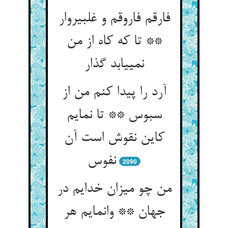
فارقم فاروقم و غلبیروار
** تا که کاه از من
نمی‏یابد گذار
آرد را پیدا کنم من از
سبوس ** تا نمایم
کاین نقوش است آن
نفوس‏
2090
من چو میزان خدایم در
جهان ** وانمایم هر