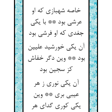
خاصه شهبازی که او
عرشی بود ** با یکی
جغدی که او فرشی بود
آن یکی خورشید علیین
بود ** وین دگر خفاش
کز سجین بود
آن یکی نوری ز هر
عیبی بری ** وین
یکی کوری گدای هر