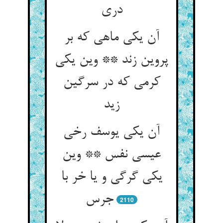
دری‏
آن یکی ماهی که بر
پروین زند ** وین یکی
کرمی که در سرگین
زید
آن یکی یوسف رخی
عیسی نفس ** وین
یکی گرگی و یا خر با
جرس‏
2110