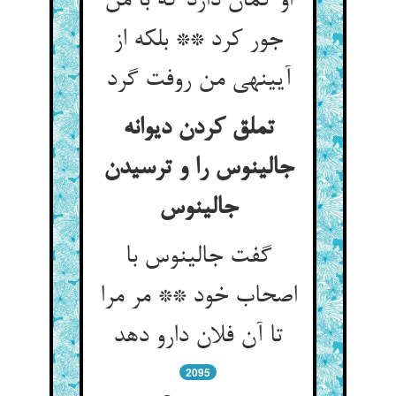
او گمان دارد که با من
جور کرد ** بلکه از
آیینه‏ی من روفت گرد
تملق کردن دیوانه
جالینوس را و ترسیدن
جالینوس‏
گفت جالینوس با
اصحاب خود ** مر مرا
تا آن فلان دارو دهد
2095