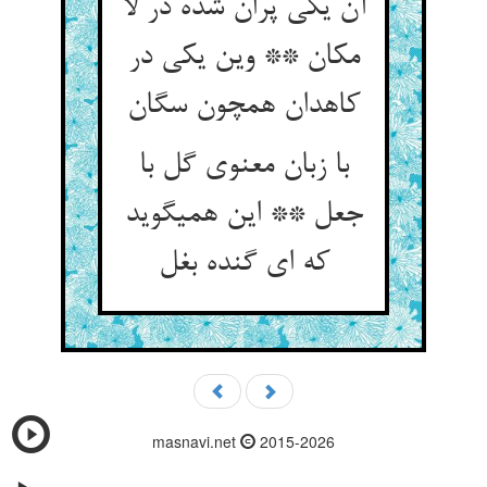
آن یکی پران شده در لا
مکان ** وین یکی در
کاهدان همچون سگان‏
با زبان معنوی گل با
جعل ** این همی‏گوید
که ای گنده بغل‏
masnavi.net
2015-2026