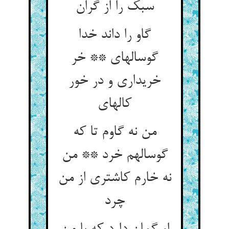
سبک را از گران‏
گاو را داند خدا
گوساله‏ای ** خر
خریداری و در خور
کاله‏ای‏
من نه گاوم تا که
گوساله‏م خرد ** من
نه خارم کاشتری از من
چرد