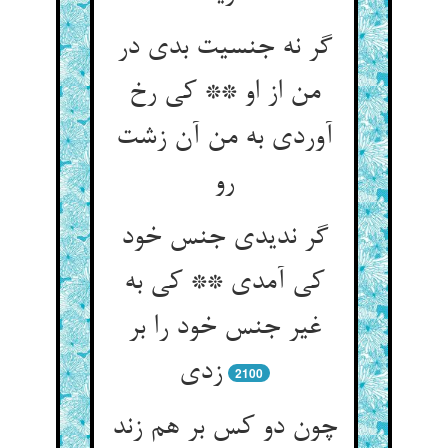
گر نه جنسیت بدی در
من از او ** کی رخ
آوردی به من آن زشت
رو
گر ندیدی جنس خود
کی آمدی ** کی به
غیر جنس خود را بر
زدی‏
2100
چون دو کس بر هم زند