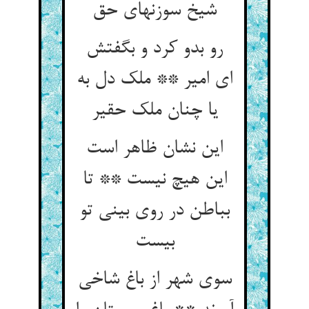
شیخ سوزنهای حق‏
رو بدو کرد و بگفتش
ای امیر ** ملک دل به
یا چنان ملک حقیر
این نشان ظاهر است
این هیچ نیست ** تا
بباطن در روی بینی تو
بیست‏
سوی شهر از باغ شاخی