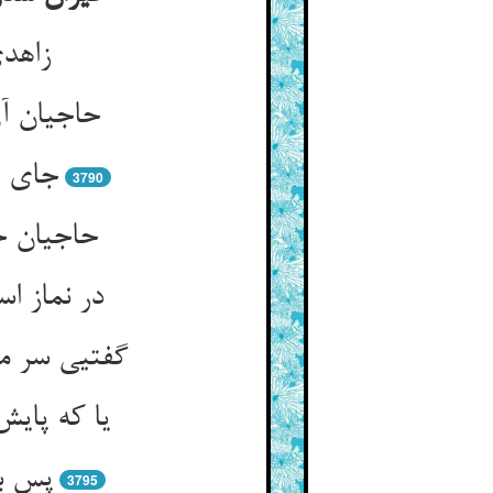
زاهدی
حاجیان آن
جای ز
3790
حاجیان ح
در نماز ا
گفتیی سر مس
یا که پایش
پس بم
3795