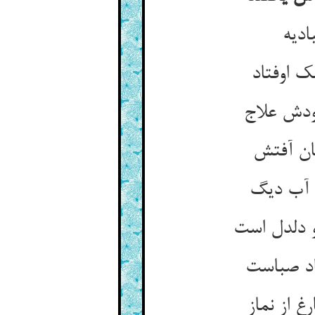
دیه‏
ک اوفتاد
ودش علاج‏
ن آفتش‏
 آب دیگ‏
 دلدل است‏
اد صباست‏
غ از نماز