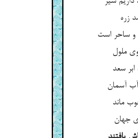
 داریم سیر
 زره‏
 ساحر است‏
ی ملول‏
ابر سعد
آب آسمان‏
ب ماند
ی جهان‏
اش یافتند