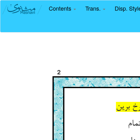
Contents
Trans.
Disp. Sty
2
خ برین‏
مام‏