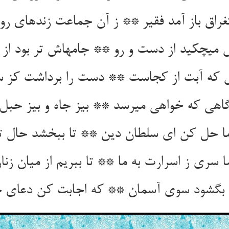
غراق باز آمد فقیر ** ز آن جماعت زنده‏ای ر
 می‏چکید از دست و رو ** جامه‏اش تر بود از آ
که آبت از کجاست ** دست را برداشت کز 
هی که خواهی می‏رسد ** بی‏ز جاه و بی‏ز حب
 حل کن ای سلطان دین ** تا ببخشد حال تو م
ما سری ز اسرارت به ما ** تا ببریم از میان زنار
بگشود سوی آسمان ** که اجابت کن دعای ح