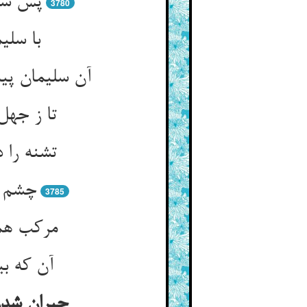
پس سلی
3780
با سلی
آن سلیمان پ
تا ز جهل
تشنه را 
چشم ا
3785
مرکب هم
آن که بی
حیران شدن 