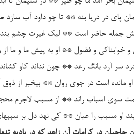
مان بحر آمد ما چو طیر ** در سلیمان تا ابد
مان پای در دریا بنه ** تا چو داود آب سازد صد
یش جمله حاضر است ** لیک غیرت چشم بند و
 و خوابناکی و فضول ** او به پیش ما و ما از و
درد سر آرد بانگ رعد ** چون نداند کاو کشاند 
و مانده است در جوی روان ** بی‏خبر از ذوق 
ت سوی اسباب راند ** از مسبب لاجرم محجو
ند او مسبب را عیان ** کی نهد دل بر سببها
حاجیان در کرامات آن زاهد که در بادیه تنه