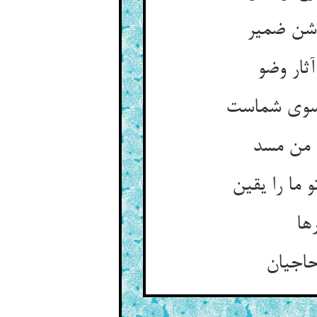
وشن ضمیر
ثار وضو
سوی شماست‏
ل من مسد
ا را یقین‏
ها
اجیان‏