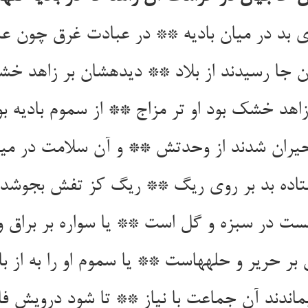
 بد در میان بادیه ** در عبادت غرق چون عبا
 جا رسیدند از بلاد ** دیده‏شان بر زاهد خش
اهد خشک بود او تر مزاج ** از سموم بادیه ب
یران شدند از وحدتش ** و آن سلامت در میا
ستاده بد بر روی ریگ ** ریگ کز تفش بجوشد
ت در سبزه و گل است ** یا سواره بر براق و
 بر حریر و حله‏هاست ** یا سموم او را به از ب
اندند آن جماعت با نیاز ** تا شود درویش فار