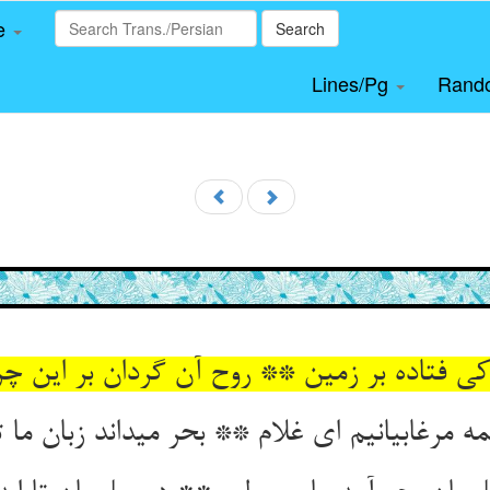
le
Search
Lines/Pg
Rand
ی فتاده بر زمین ** روح آن گردان بر این چر
ه مرغابیانیم ای غلام ** بحر می‏داند زبان ما ت