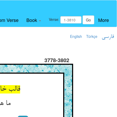
om Verse
Book
More
Verse:
Go
فارسی
Türkçe
English
3778-3802
قالب خاک
ما هم