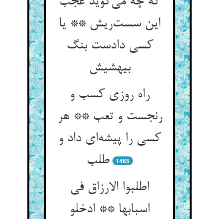
که چه می‌گوید عجب
این سست‌ریش ** یا
کسی دادست بنگ
بیهشیش
راه روزی کسب و
رنجست و تعب ** هر
کسی را پیشه‌ای داد و
طلب
1465
اطلبوا الارزاق فی
اسبابها ** ادخلو