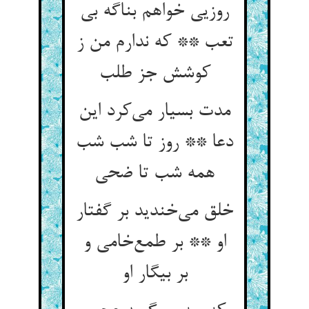
روزیی خواهم بناگه بی
تعب ** که ندارم من ز
کوشش جز طلب
مدت بسیار می‌کرد این
دعا ** روز تا شب شب
همه شب تا ضحی
خلق می‌خندید بر گفتار
او ** بر طمع‌خامی و
بر بیگار او