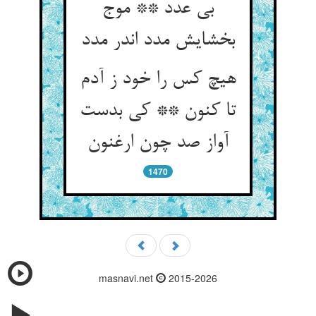
بی عدد ** موج
بخشایش مدد اندر مدد
هیچ کس را خود ز آدم
تا کنون ** کی بدست
آواز صد چون ارغنون
1470
masnavi.net
2015-2026