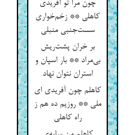
چون مرا تو آفریدی
کاهلی ** زخم‌خواری
سست‌جنبی منبلی
بر خران پشت‌ریش
بی‌مراد ** بار اسپان و
استران نتوان نهاد
کاهلم چون آفریدی ای
ملی ** روزیم ده هم ز
راه کاهلی
کاهلم من سایه‌ی