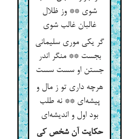
شوی ** وز ظلال
غالبان غالب شوی
گر یکی موری سلیمانی
بجست ** منگر اندر
جستن او سست سست
هرچه داری تو ز مال و
پیشه‌ای ** نه طلب
بود اول و اندیشه‌ای
حکایت آن شخص کی