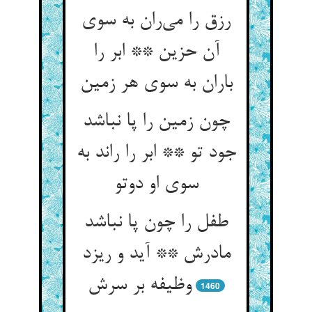
رزق را می‌ران به سوی
آن حزین ** ابر را
باران به سوی هر زمین
چون زمین را پا نباشد
جود تو ** ابر را راند به
سوی او دوتو
طفل را چون پا نباشد
مادرش ** آید و ریزد
وظیفه بر سرش
1460