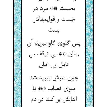
بجست ** مرد در
جست و قوایمهاش
بست
پس گلوی گاو ببرید آن
زمان ** بی توقف بی
تامل بی امان
چون سرش ببرید شد
سوی قصاب ** تا
اهابش بر کند در دم