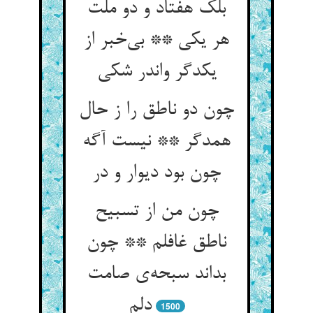
بلک هفتاد و دو ملت
هر یکی ** بی‌خبر از
یکدگر واندر شکی
چون دو ناطق را ز حال
همدگر ** نیست آگه
چون بود دیوار و در
چون من از تسبیح
ناطق غافلم ** چون
بداند سبحه‌ی صامت
دلم
1500