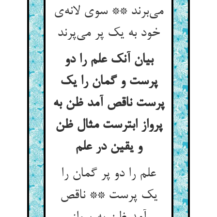
می‌برند ** سوی لانه‌ی
خود به یک پر می‌پرند
بیان آنک علم را دو
پرست و گمان را یک
پرست ناقص آمد ظن به
پرواز ابترست مثال ظن
و یقین در علم
علم را دو پر گمان را
یک پرست ** ناقص