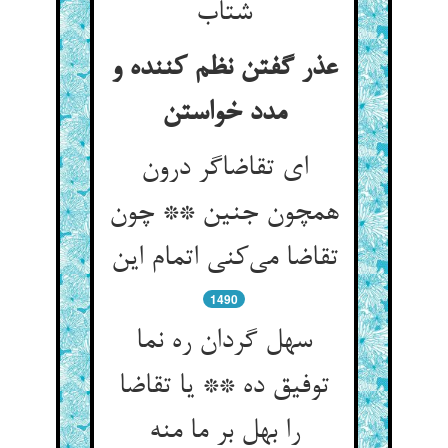
شتاب
عذر گفتن نظم کننده و
مدد خواستن
ای تقاضاگر درون
همچون جنین ** چون
تقاضا می‌کنی اتمام این
1490
سهل گردان ره نما
توفیق ده ** یا تقاضا
را بهل بر ما منه