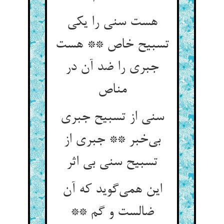
هست سنی را یکی
تسبیح خاص ** هست
جبری را ضد آن در
مناص
سنی از تسبیح جبری
بی‌خبر ** جبری از
تسبیح سنی بی اثر
این همی‌گوید که آن
ضالست و گم **