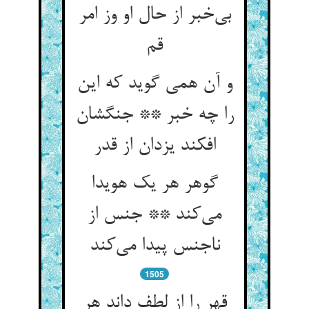
بی‌خبر از حال او وز امر
قم
و آن همی گوید که این
را چه خبر ** جنگشان
افکند یزدان از قدر
گوهر هر یک هویدا
می‌کند ** جنس از
ناجنس پیدا می‌کند
1505
قهر را از لطف داند هر