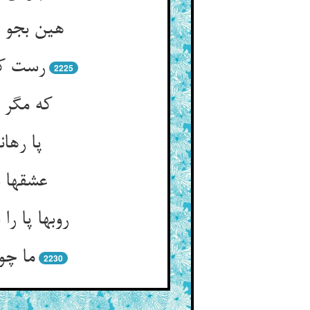
هین بجو ا
رست کش
2225
که مگر 
پا رها
عشقها ب
روبها پا ر
ما چو
2230