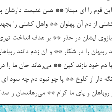
ین قوم را ای مبتلا ** هین غنیمت دارشان پی
تی از دم آن پهلوان ** واهل کشتی را بجهد
بازوی ایشان در حذر ** بر هدف انداخت تیری 
ند روبهان را در شکار ** و آن زدم دانند روباهان
ا دم خود بازند کین ** می‌رهاند جان ما را د
ا نگه دار از کلوخ ** پا چو نبود دم چه سود ا
 روباهان و پای ما کرام ** می‌رهاندمان ز صدگ