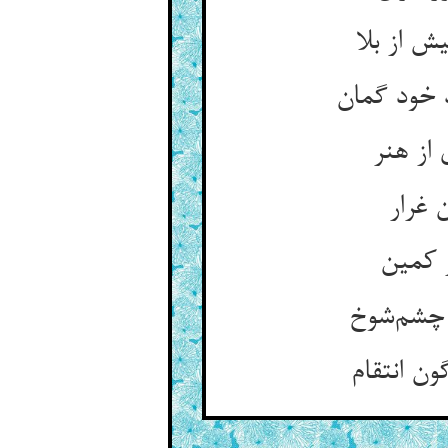
ش از بلا
 خود گمان
از هنر
 غرار
ر کمین
ی چشم‌شوخ
ون انتقام