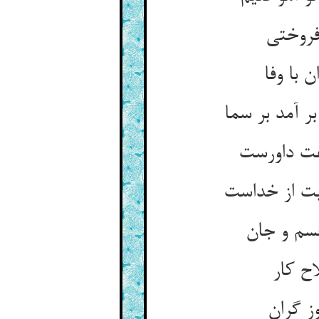
فروختی
با وفا
 آمد بر سما
فت داورست
بت از خداست
جسم و جان
ح کار
ز گران