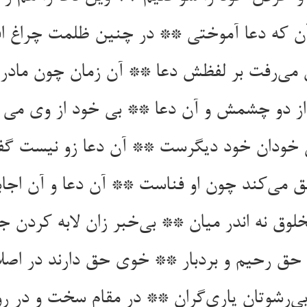
 که دعا آموختی ** در چنین ظلمت چراغ ا
می‌رفت بر لفظش دعا ** آن زمان چون مادران 
ز دو چشمش و آن دعا ** بی خود از وی می بر
 خودان خود دیگرست ** آن دعا زو نیست گ
ق می‌کند چون او فناست ** آن دعا و آن اجا
لوق نه اندر میان ** بی‌خبر زان لابه کردن 
 حق رحیم و بردبار ** خوی حق دارند در اصلا
بی‌رشوتان یاری‌گران ** در مقام سخت و در رو