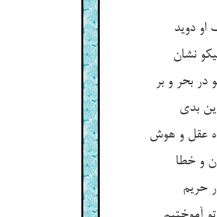
او دوید
یکو نشان
در بحر و بر
این بدی
ه عقل و هوش
ن و خطا
ر حریم
تو آموختیم