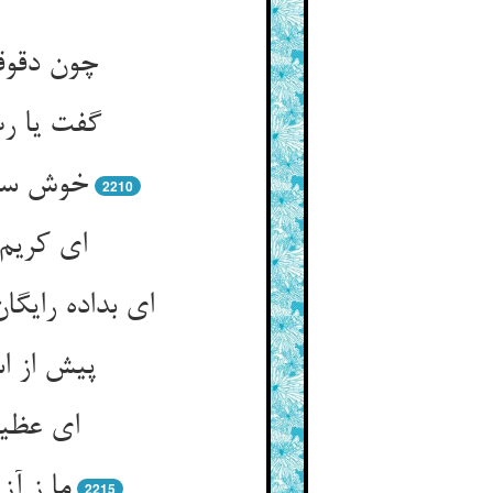
چون دقوق
گفت یا رب
خوش سلام
2210
ای کریم 
ای بداده رای
پیش از ا
ای عظیم
ما ز آ
2215