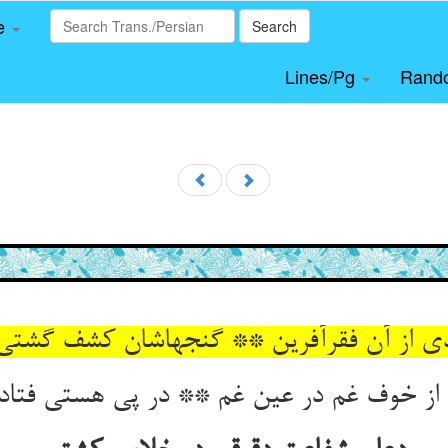
le
Search
Lines/Pg
Rand
دی از آن فقرآفرین ** گنجهاشان کشف گشتی 
 از خوف غم در عین غم ** در پی هستی فتاده