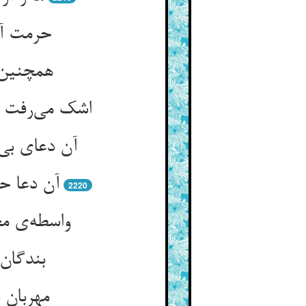
حرمت آن
همچنین 
اشک می‌رفت ا
آن دعای بی
آن دعا ح
2220
واسطه‌ی مخ
بندگان
مهربان 