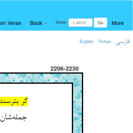
om Verse
Book
More
Verse:
Go
فارسی
Türkçe
English
2206-2230
گر بترسن
جمله‌شان