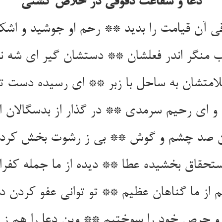
دعا و شفاعت دقوقی در خلاص کشتی
ی آن قیامت را بدید ** رحم او جوشید و اشک 
 منگر اندر فعلشان ** دستشان گیر ای شه ن
تشان به ساحل با زبر ** ای رسیده دست تو 
و ای رحیم سرمدی ** در گذار از بدسگالان 
گان صد چشم و گوش ** بی ز رشوت بخش کرد
ستحقاق بخشیده عطا ** دیده از ما جمله کفرا
 از ما گناهان عظیم ** تو توانی عفو کردن د
ز و حرص خود را سوختیم ** وین دعا را هم ز 