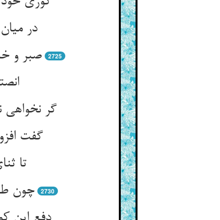
کوری خود 
در میان
صبر و خ
2725
انصت
گر نخواهی ن
گفت افزو
تا ثن
چون طبی
2730
دفع این ک