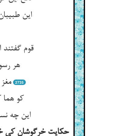
این طبیبان
قوم گفتند ا
هر رسو
مغز 
2735
کو هما ک
این چه نسب
حکایت خرگوشان کی خر