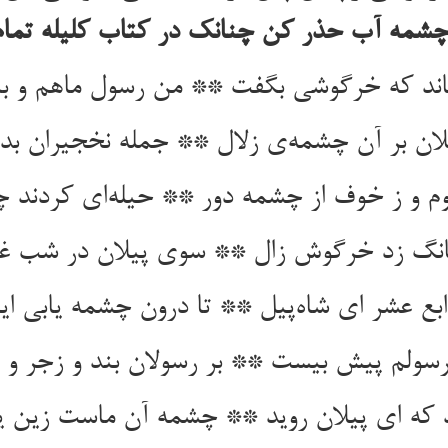
چشمه آب حذر کن چنانک در کتاب کلیله تما
ماند که خرگوشی بگفت ** من رسول ماهم و با
لان بر آن چشمه‌ی زلال ** جمله نخجیران بدند
م و ز خوف از چشمه دور ** حیله‌ای کردند چ
بانگ زد خرگوش زال ** سوی پیلان در شب غر
رابع عشر ای شاه‌پیل ** تا درون چشمه یابی ای
 رسولم پیش بیست ** بر رسولان بند و زجر 
د که ای پیلان روید ** چشمه آن ماست زین 