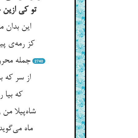
تو کی ازین 
این بدان 
کز رمه‌ی پی
جمله محرو
2740
از سر که 
که بیا 
شاه‌پیلا من
ماه می‌گوی