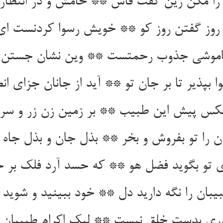
را مکن زین گفت فاش ** خامش و در انتظار
 روز گفتن روز کو ** خویش رسوا کردنست ای
اموشی جذوب رحمتست ** وین نشان جستن 
وا بپذیر تا بر جان تو ** آید از جانان جزای انص
کس پیش این طبیب ** بر زمین زن زر و سر 
ن را تو بفروش و بخر ** بذل جان و بذل جاه و
ای تو بگوید فضل هو ** که حسد آرد فلک بر جا
بان را نگه دارید دل ** خود ببینید و شوید
وری بدست خلق نیست ** لیک اکرام طبیبان 