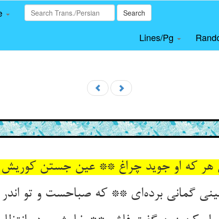
le
Search
Lines/Pg
Rand
 هر که او جوید چراغ ** عین جستن کوریش دا
بینی گمانی برده‌ای ** که صباحست و تو اندر پ