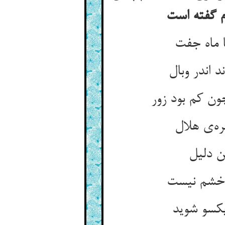
م گفته است
 ماه جفت
 اندر وبال
ون کم بود زور
ه‌ی هلال
ن دلیل
و خشم نیست
یکسو شوید