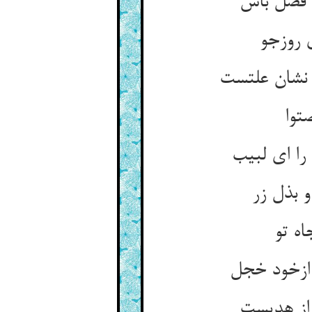
 فضل باش
 روزجو
نشان علتست
توا
را ای لبیب
 بذل زر
ه تو
 ازخود خجل
از هدیست