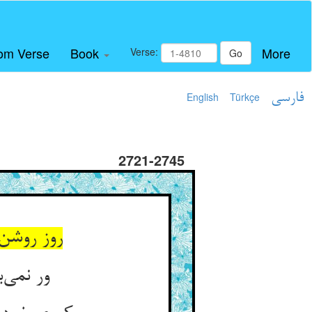
om Verse
Book
More
Verse:
Go
فارسی
Türkçe
English
2721-2745
روز روشن
ور نمی‌