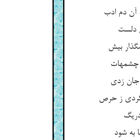
 آن دم ادب
ن دلست
گذار بیش
د چشمهات
 جان زدی
‌گردی ز حرص
دریگ
 به شود