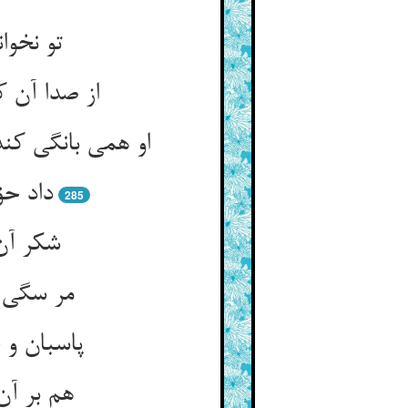
تو نخوا
از صدا آن 
او همی بانگی ک
داد حق
285
شکر آن 
مر سگی ر
پاسبان و 
هم بر آن