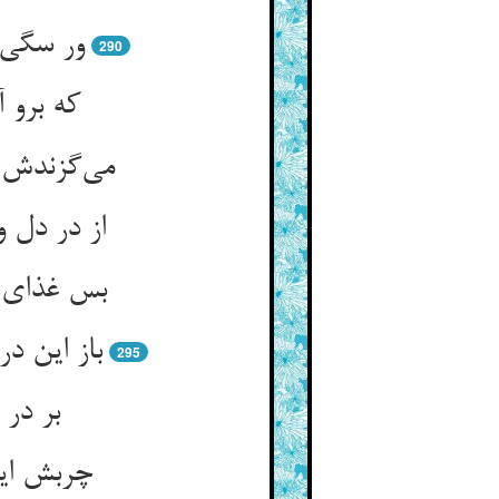
ور سگی 
290
که برو 
می‌گزندش 
از در دل 
بس غذای س
باز این 
295
بر در
چربش این