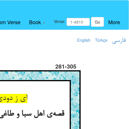
om Verse
Book
More
Verse:
Go
فارسی
Türkçe
English
281-305
ای ز دودی
قصه‌ی اهل سبا و طاغی