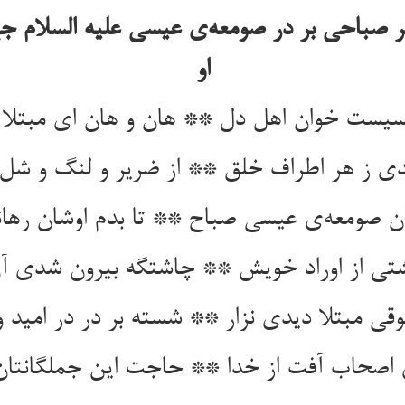
 صباحی بر در صومعه‌ی عیسی علیه السلام ج
او
یست خوان اهل دل ** هان و هان ای مبتلا 
 ز هر اطراف خلق ** از ضریر و لنگ و شل 
آن صومعه‌ی عیسی صباح ** تا بدم اوشان رهان
گشتی از اوراد خویش ** چاشتگه بیرون شدی 
ی مبتلا دیدی نزار ** شسته بر در در امید و 
اصحاب آفت از خدا ** حاجت این جملگانتان