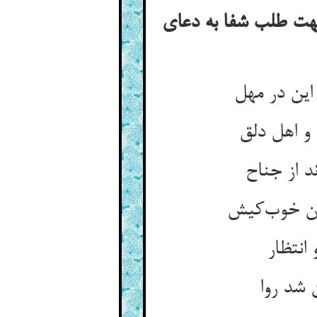
هت طلب شفا به دعای
این در مهل
و اهل دلق
د از جناح
آن خوب‌کیش
انتظار
 شد روا