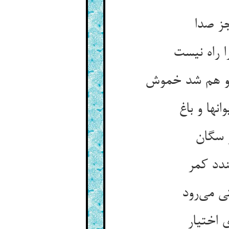
جز صدا
 راه نیست
او هم شد خموش
نها و باغ
ز سگان
ندد کمر
ی می‌رود
 اختیار