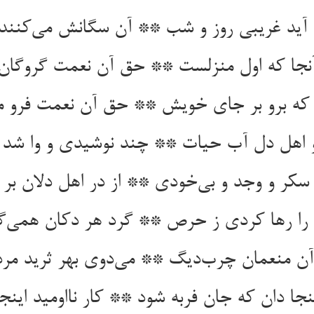
آید غریبی روز و شب ** آن سگانش می‌کنند
آنجا که اول منزلست ** حق آن نعمت گروگا
که برو بر جای خویش ** حق آن نعمت فرو م
و اهل دل آب حیات ** چند نوشیدی و وا ش
کر و وجد و بی‌خودی ** از در اهل دلان بر
در را رها کردی ز حرص ** گرد هر دکان همی
 آن منعمان چرب‌دیگ ** می‌دوی بهر ثرید مر
جا دان که جان فربه شود ** کار نااومید اینجا