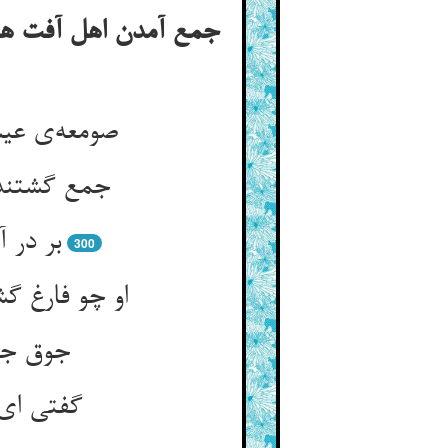
جمع آمدن اهل آفت هر
صومعه‌ی عیس
جمع گشتندی
بر در 
300
او چو فارغ 
جوق جوق
گفتی ای 