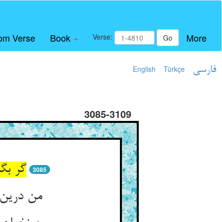
om Verse
Book
More
Verse:
Go
فارسی
Türkçe
English
3085-3109
گر بگ
3085
من درین 