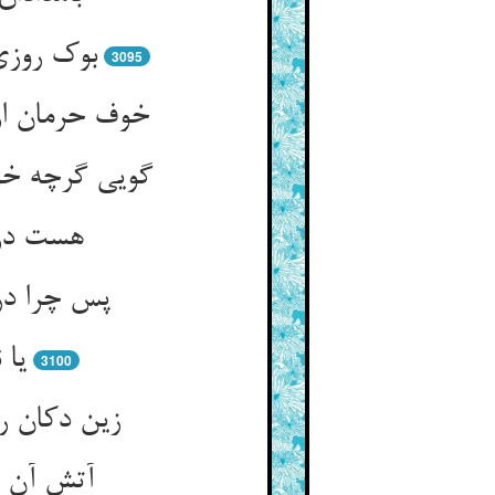
بوک روزی
3095
خوف حرمان ا
گویی گرچه خ
هست در 
پس چرا در
یا 
3100
زین دکان ر
آتش آن ر