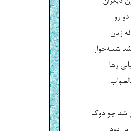
ن دیگران
دو رو
ه زیان
شد شعله‌خوار
بی رها
الصواب
ش شد چو دوک
می‌دود