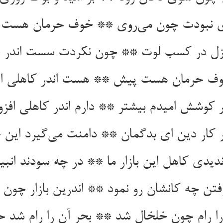
 نبودت چون می‌روی ** خوف حرمان هست ت
زل در کسب لوت ** چون نکردت سست اندر
وف حرمان هست پیش ** هست اندر کاهلی ا
کوشش امیدم بیشتر ** دارم اندر کاهلی افز
 کار دین ای بدگمان ** دامنت می‌گیرد این 
ندیدی کاهل این بازار ما ** در چه سودند انبیا 
فتن چه کانشان رو نمود ** اندرین بازار چون 
ا رام چون خلخال شد ** بحر آن را رام شد 