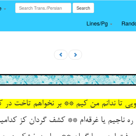
le
Search
Lines/Pg
Rand
ویی تا ندانم من کیم ** بر نخواهم تاخت در 
ره ناجیم یا غرقه‌ام ** کشف گردان کز کدامین 