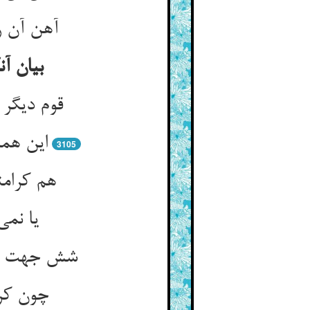
آهن آن ر
بیان آن
قوم دیگر
این هم
3105
هم کرامت
یا نمی
شش جهت عال
چون کری