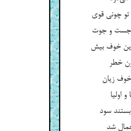
و چونی قوی
 جست و جوت
ین خوف بیش
ون خطر
خوف زیان
و اولیا
بستند سود
حمال شد