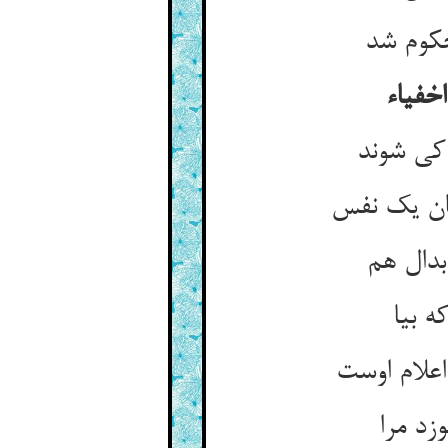
حکوم شد
اخفیاء
کی شوند
شان یک نفس
بدال هم
ه بیا
علام اوست
زد مرا