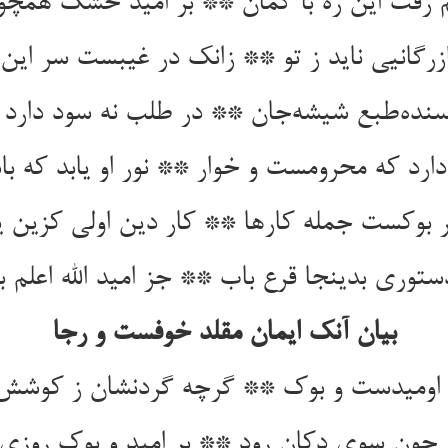
 رفت این ره با گمان ** بر امید خشک همچو
زرگانیی ناید ز تو ** زانک در غیبست سر این 
سنده‌طبع شیشه‌جان ** در طلب نه سود دارد ن
دارد که محرومست و خوار ** نور او یابد که با
 بوکست جمله کارها ** کار دین اولی کزین یا
توری بدینجا قرع باب ** جز امید الله اعلم ب
بیان آنک ایمان مقلد خوفست و رجا
 اومیدست و بوک ** گرچه گردنشان ز کوش
ن چون سوی دکان رود ** بر امید و بوک روزی 