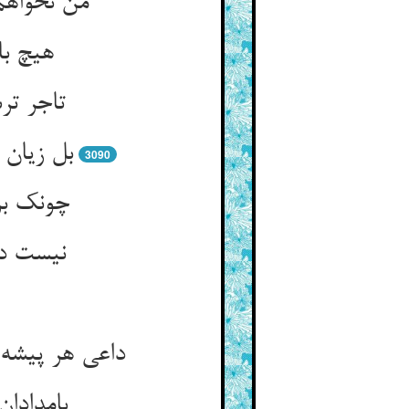
من نخواهم
هیچ با
تاجر تر
بل زیان 
3090
چونک بر
نیست دس
داعی هر پیشه
بامدادا