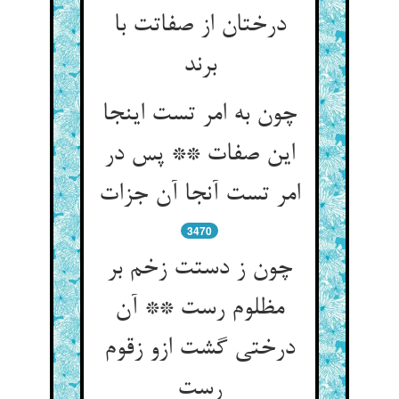
درختان از صفاتت با
برند
چون به امر تست اینجا
این صفات ** پس در
امر تست آنجا آن جزات
3470
چون ز دستت زخم بر
مظلوم رست ** آن
درختی گشت ازو زقوم
رست