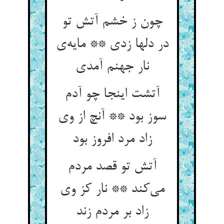
چون ز خشم آتش تو
در دلها زدی ** مایه‌ی
نار جهنم آمدی
آتشت اینجا چو آدم
سوز بود ** آنچ از وی
زاد مرد افروز بود
آتش تو قصد مردم
می‌کند ** نار کز وی
زاد بر مردم زند