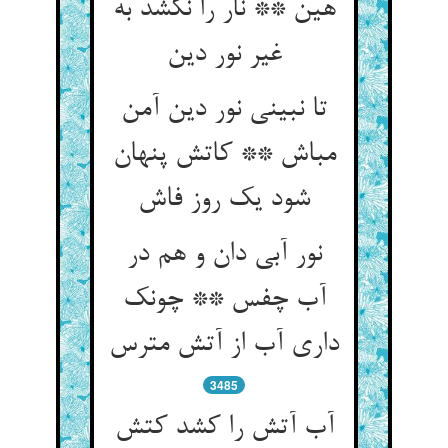
هین ** نار را نکشد به
غیر نور دین
تا نبینی نور دین آمن
مباش ** کاتش پنهان
شود یک روز فاش
نور آبی دان و هم در
آب چفس ** چونک
داری آب از آتش مترس
3485
آب آتش را کشد کتش