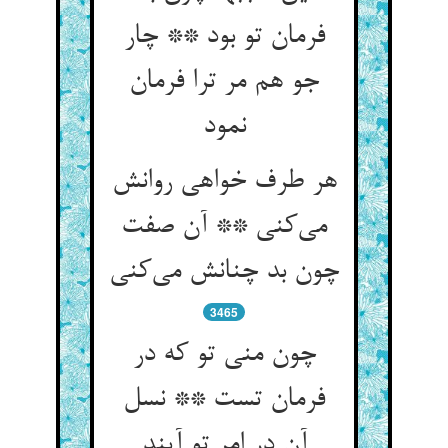
فرمان تو بود ** چار
جو هم مر ترا فرمان
نمود
هر طرف خواهی روانش
می‌کنی ** آن صفت
چون بد چنانش می‌کنی
3465
چون منی تو که در
فرمان تست ** نسل
آن در امر تو آیند