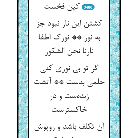
کین فخست
3480
کشتن این نار نبود جز
به نور ** نورک اطفا
نارنا نحن الشکور
گر تو بی نوری کنی
حلمی بدست ** آتشت
زنده‌ست و در
خاکسترست
آن تکلف باشد و روپوش