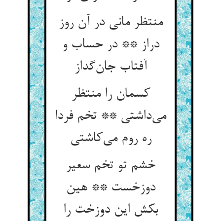
منتظر مانی در آن روز
دراز ** در حساب و
آفتاب جان‌گداز
کسمان را منتظر
می‌داشتی ** تخم فردا
ره روم می‌کاشتی
خشم تو تخم سعیر
دوزخست ** هین
بکش این دوزخت را