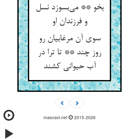
بخو ** می‌بسوزد نسل
و فرزندان او
سوی آن مرغابیان رو
روز چند ** تا ترا در
آب حیوانی کشند
masnavi.net
2015-2026