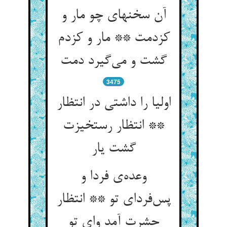
آن سخنهای چو مار و
کزدمت ** مار و کزدم
گشت و می‌گیرد دمت
3475
اولیا را داشتی در انتظار
** انتظار رستخیزت
گشت یار
وعده‌ی فردا و
پس‌فردای تو ** انتظار
حشرت آمد وای تو