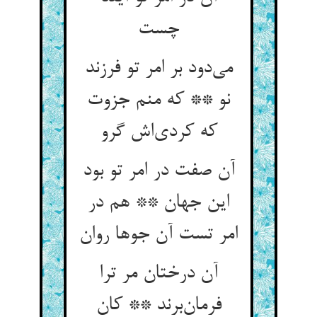
چست
می‌دود بر امر تو فرزند
نو ** که منم جزوت
که کردی‌اش گرو
آن صفت در امر تو بود
این جهان ** هم در
امر تست آن جوها روان
آن درختان مر ترا
فرمان‌برند ** کان