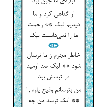
آواره‌ی ما چون بود
او گناهی کرد و ما
دیدیم لیک ** رحمت
ما را نمی‌دانست نیک
4380
خاطر مجرم ز ما ترسان
شود ** لیک صد اومید
در ترسش بود
من بترسانم وقیح یاوه را
** آنک ترسد من چه