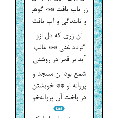
زر تاب یافت ** گوهر
و تابندگی و آب یافت
آن زری که دل ازو
گردد غنی ** غالب
آید بر قمر در روشنی
شمع بود آن مسجد و
پروانه او ** خویشتن
در باخت آن پروانه‌خو
4365