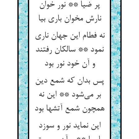
پر ضیا ** نور خوان
نارش مخوان باری بیا
نه فطام این جهان ناری
نمود ** سالکان رفتند
و آن خود نور بود
پس بدان که شمع دین
بر می‌شود ** این نه
همچون شمع آتشها بود
این نماید نور و سوزد