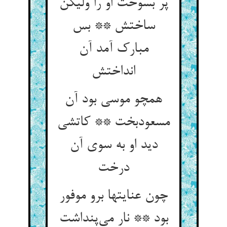
پر بسوخت او را ولیکن
ساختش ** بس
مبارک آمد آن
انداختش
همچو موسی بود آن
مسعودبخت ** کاتشی
دید او به سوی آن
درخت
چون عنایتها برو موفور
بود ** نار می‌پنداشت