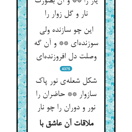
یار را ** و آن بصورت
نار و گل زوار را
این چو سازنده ولی
سوزنده‌ای ** و آن گه
وصلت دل افروزنده‌ای
4375
شکل شعله‌ی نور پاک
سازوار ** حاضران را
نور و دوران را چو نار
ملاقات آن عاشق با