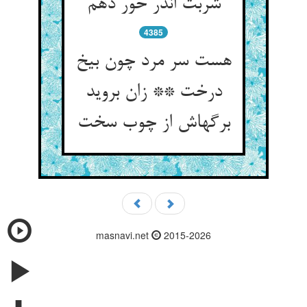
شربت اندر خور دهم
4385
هست سر مرد چون بیخ
درخت ** زان بروید
برگهاش از چوب سخت
masnavi.net
2015-2026