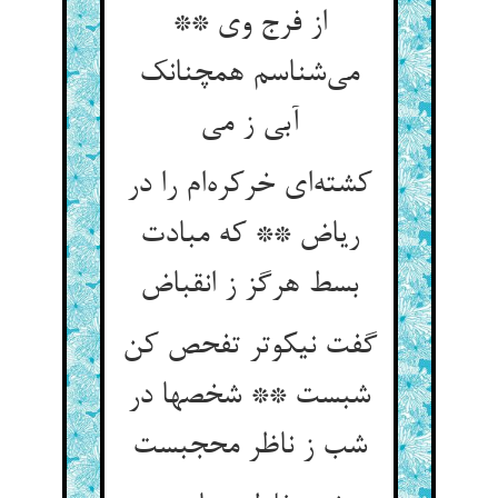
از فرج وی **
می‌شناسم همچنانک
آبی ز می
کشته‌ای خرکره‌ام را در
ریاض ** که مبادت
بسط هرگز ز انقباض
گفت نیکوتر تفحص کن
شبست ** شخصها در
شب ز ناظر محجبست