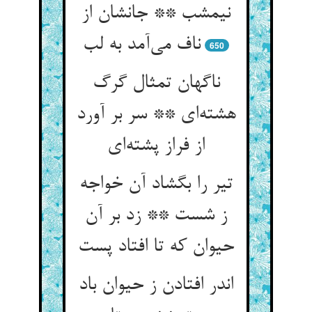
نیمشب ** جانشان از
ناف می‌آمد به لب
650
ناگهان تمثال گرگ
هشته‌ای ** سر بر آورد
از فراز پشته‌ای
تیر را بگشاد آن خواجه
ز شست ** زد بر آن
حیوان که تا افتاد پست
اندر افتادن ز حیوان باد