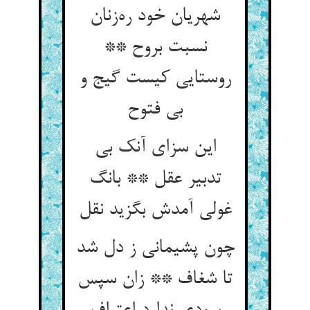
شهریان خود ره‌زنان
نسبت بروح **
روستایی کیست گیج و
بی فتوح
این سزای آنک بی
تدبیر عقل ** بانگ
غولی آمدش بگزید نقل
چون پشیمانی ز دل شد
تا شغاف ** زان سپس