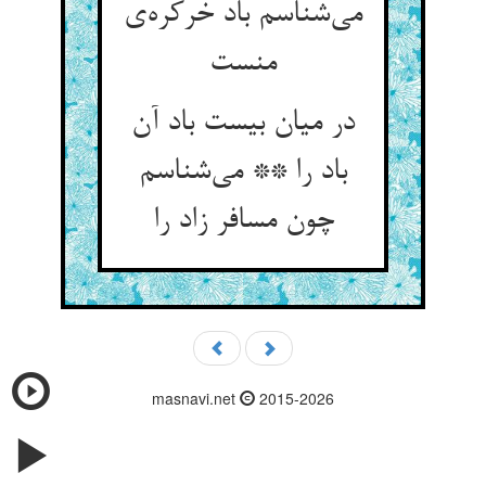
می‌شناسم باد خرکره‌ی
منست
در میان بیست باد آن
باد را ** می‌شناسم
چون مسافر زاد را
masnavi.net
2015-2026