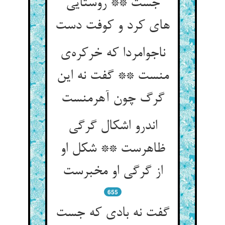
جست ** روستایی
های کرد و کوفت دست
ناجوامردا که خرکره‌ی
منست ** گفت نه این
گرگ چون آهرمنست
اندرو اشکال گرگی
ظاهرست ** شکل او
از گرگی او مخبرست
655
گفت نه بادی که جست