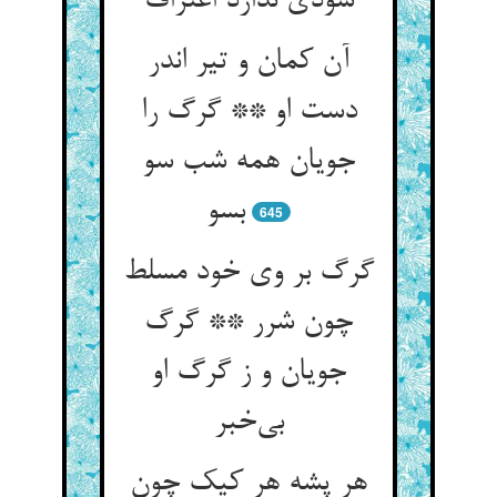
سودی ندارد اعتراف
آن کمان و تیر اندر
دست او ** گرگ را
جویان همه شب سو
بسو
645
گرگ بر وی خود مسلط
چون شرر ** گرگ
جویان و ز گرگ او
بی‌خبر
هر پشه هر کیک چون