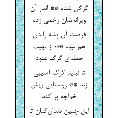
گرگی شده ** اندر آن
ویرانه‌شان زخمی زده
فرصت آن پشه راندن
هم نبود ** از نهیب
حمله‌ی گرگ عنود
تا نباید گرگ آسیبی
زند ** روستایی ریش
خواجه بر کند
این چنین دندان‌کنان تا