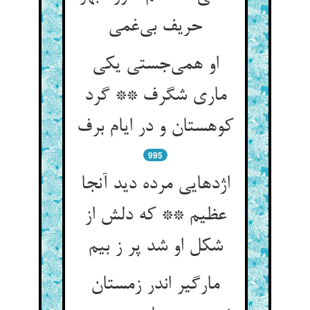
حریف بی‌غمی
او همی‌جستی یکی
ماری شگرف ** گرد
کوهستان و در ایام برف
995
اژدهایی مرده دید آنجا
عظیم ** که دلش از
شکل او شد پر ز بیم
مارگیر اندر زمستان