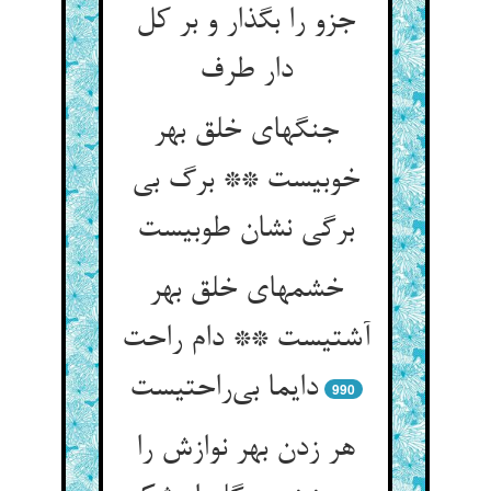
جزو را بگذار و بر کل
دار طرف
جنگهای خلق بهر
خوبیست ** برگ بی
برگی نشان طوبیست
خشمهای خلق بهر
آشتیست ** دام راحت
دایما بی‌راحتیست
990
هر زدن بهر نوازش را