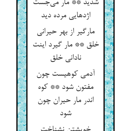
شدید ** مار می‌جست
اژدهایی مرده دید
مارگیر از بهر حیرانی
خلق ** مار گیرد اینت
نادانی خلق
آدمی کوهیست چون
مفتون شود ** کوه
اندر مار حیران چون
شود
خویشتن نشناخت