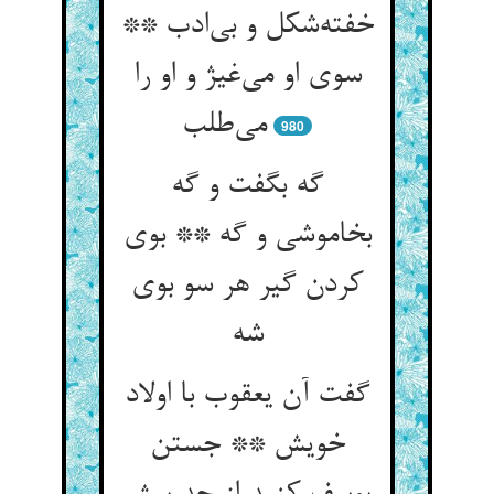
خفته‌شکل و بی‌ادب **
سوی او می‌غیژ و او را
می‌طلب
980
گه بگفت و گه
بخاموشی و گه ** بوی
کردن گیر هر سو بوی
شه
گفت آن یعقوب با اولاد
خویش ** جستن