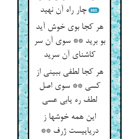
چار راه آن نهید
985
هر کجا بوی خوش آید
بو برید ** سوی آن سر
کاشنای آن سرید
هر کجا لطفی ببینی از
کسی ** سوی اصل
لطف ره یابی عسی
این همه خوشها ز
دریاییست ژرف **