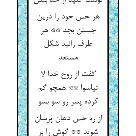
یوسف کنید از حد بیش
هر حس خود را درین
جستن بجد ** هر
طرف رانید شکل
مستعد
گفت از روح خدا لا
تیاسوا ** همچو گم
کرده پسر رو سو بسو
از ره حس دهان پرسان
شوید ** گوش را بر