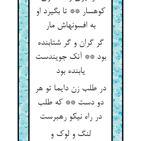
کوهسار ** تا بگیرد او
به افسونهاش مار
گر گران و گر شتابنده
بود ** آنک جویندست
یابنده بود
در طلب زن دایما تو هر
دو دست ** که طلب
در راه نیکو رهبرست
لنگ و لوک و