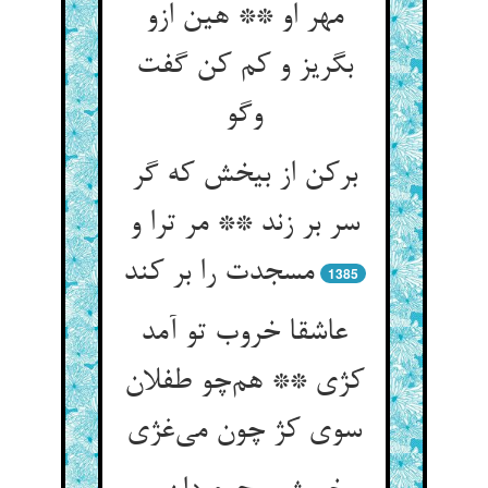
مهر او ** هین ازو
بگریز و کم کن گفت
وگو
برکن از بیخش که گر
سر بر زند ** مر ترا و
مسجدت را بر کند
1385
عاشقا خروب تو آمد
کژی ** هم‌چو طفلان
سوی کژ چون می‌غژی