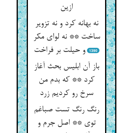
ازین
نه بهانه کرد و نه تزویر
ساخت ** نه لوای مکر
و حیلت بر فراخت
1390
باز آن ابلیس بحث آغاز
کرد ** که بدم من
سرخ رو کردیم زرد
رنگ رنگ تست صباغم
توی ** اصل جرم و