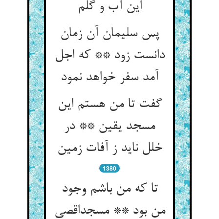
این آب و گلم
پس سلیمان آن زمان
دانست زود ** که اجل
آمد سفر خواهد نمود
گفت تا من هستم این
مسجد یقین ** در
خلل ناید ز آفات زمین
1380
تا که من باشم وجود
من بود ** مسجداقصی