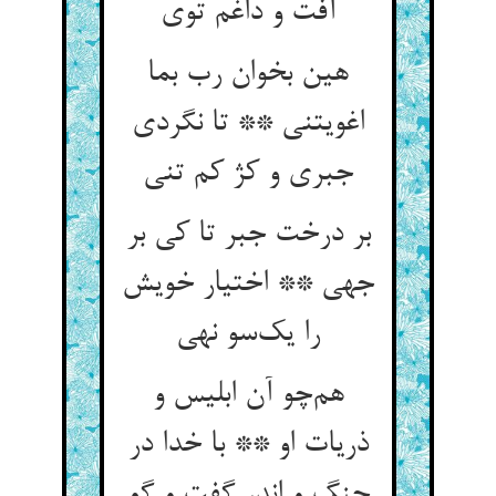
آفت و داغم توی
هین بخوان رب بما
اغویتنی ** تا نگردی
جبری و کژ کم تنی
بر درخت جبر تا کی بر
جهی ** اختیار خویش
را یک‌سو نهی
هم‌چو آن ابلیس و
ذریات او ** با خدا در
جنگ و اندر گفت و گو