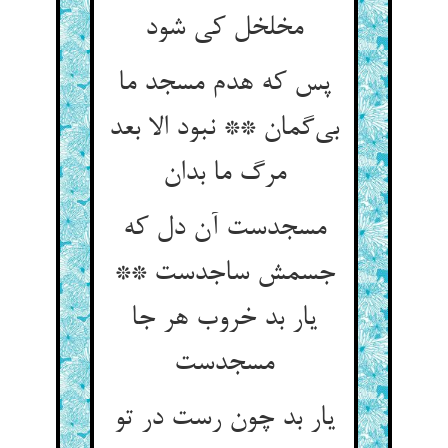
مخلخل کی شود
پس که هدم مسجد ما
بی‌گمان ** نبود الا بعد
مرگ ما بدان
مسجدست آن دل که
جسمش ساجدست **
یار بد خروب هر جا
مسجدست
یار بد چون رست در تو