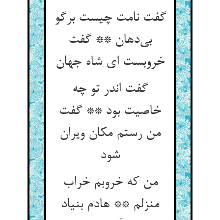
گفت نامت چیست برگو
بی‌دهان ** گفت
خروبست ای شاه جهان
گفت اندر تو چه
خاصیت بود ** گفت
من رستم مکان ویران
شود
من که خروبم خراب
منزلم ** هادم بنیاد