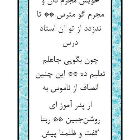
خویش مجرم دان و
مجرم گو مترس ** تا
ندزدد از تو آن استاد
درس
چون بگویی جاهلم
تعلیم ده ** این چنین
انصاف از ناموس به
از پدر آموز ای
روشن‌جبین ** ربنا
گفت و ظلمنا پیش