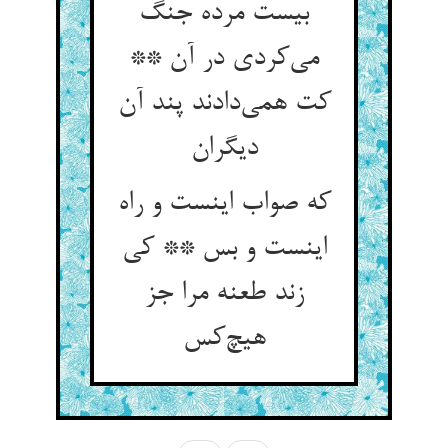
بیست مرده جنگ
می‌کردی در آن **
کت همی‌دادند پند آن
دیگران
که صواب اینست و راه
اینست و بس ** کی
زند طعنه مرا جز
هیچ‌کس