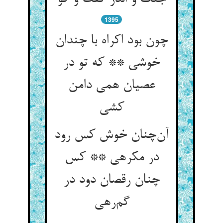
1395
چون بود اکراه با چندان
خوشی ** که تو در
عصیان همی دامن
کشی
آن‌چنان خوش کس رود
در مکرهی ** کس
چنان رقصان دود در
گم‌رهی