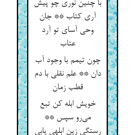
با چنین نوری چو پیش
آری کتاب ** جان
وحی آسای تو آرد
عتاب
چون تیمم با وجود آب
دان ** علم نقلی با دم
قطب زمان
خویش ابله کن تبع
می‌رو سپس **
رستگی زین ابلهی یابی