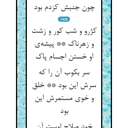
چون جنبش کزدم بود
1430
کژرو و شب کور و زشت
و زهرناک ** پیشه‌ی
او خستن اجسام پاک
سر بکوب آن را که
سرش این بود ** خلق
و خوی مستمرش این
بود
خود صلاح اوست آن