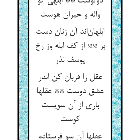
دوتوست ** ابلهی کو
واله و حیران هوست
ابلهان‌اند آن زنان دست
بر ** از کف ابله وز رخ
یوسف نذر
عقل را قربان کن اندر
عشق دوست ** عقلها
باری از آن سویست
کوست
عقلها آن سو فرستاده