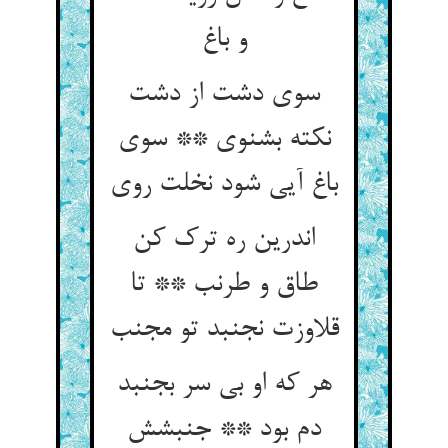
و باغ
سوی دشت از دشت
نکته بشنوی ** سوی
باغ آیی شود نخلت روی
اندرین ره ترک کن
طاق و طرنب ** تا
قلاوزت نجنبد تو مجنب
هر که او بی سر بجنبد
دم بود ** جنبشش