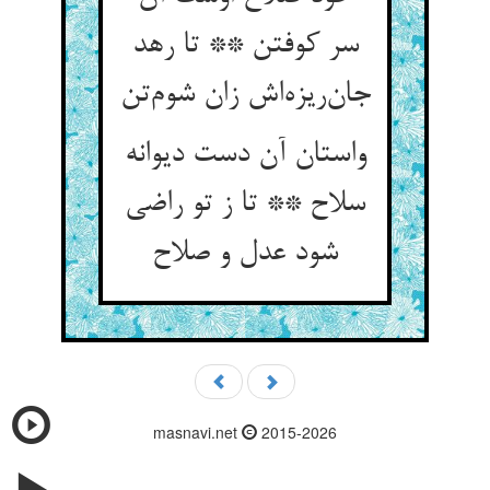
سر کوفتن ** تا رهد
جان‌ریزه‌اش زان شوم‌تن
واستان آن دست دیوانه
سلاح ** تا ز تو راضی
شود عدل و صلاح
masnavi.net
2015-2026