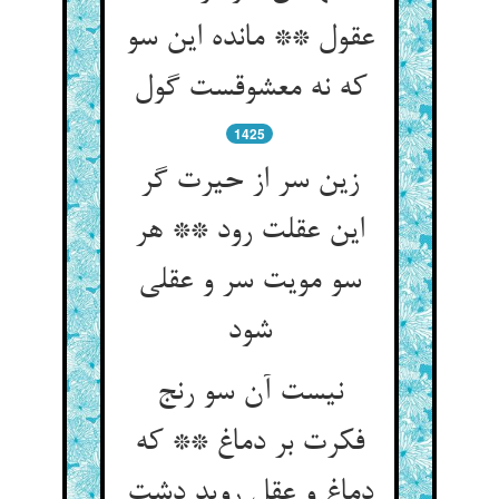
عقول ** مانده این سو
که نه معشوقست گول
1425
زین سر از حیرت گر
این عقلت رود ** هر
سو مویت سر و عقلی
شود
نیست آن سو رنج
فکرت بر دماغ ** که
دماغ و عقل روید دشت