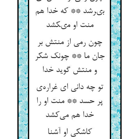
بىرشد ** كه خدا هم
منت او مىكشد
چون رمی از منتش بر
جان ما ** چونک شکر
و منتش گوید خدا
تو چه دانی ای غراره‌ی
پر حسد ** منت او را
خدا هم می‌کشد
کاشکی او آشنا