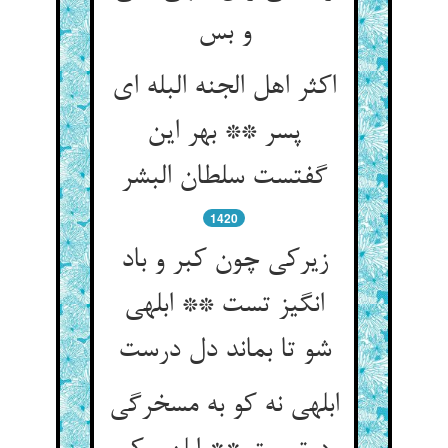
و بس
اکثر اهل الجنه البله ای
پسر ** بهر این
گفتست سلطان البشر
1420
زیرکی چون کبر و باد
انگیز تست ** ابلهی
شو تا بماند دل درست
ابلهی نه کو به مسخرگی