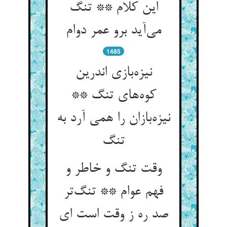
این کلام ** تنگ
می‌آید برو عمر دوام
1485
نیزه‌بازی اندرین
کوه‌های تنگ **
نیزه‌بازان را همی آرد به
تنگ
وقت تنگ و خاطر و
فهم عوام ** تنگ‌تر
صد ره ز وقت است ای