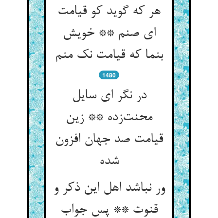
هر که گوید کو قیامت
ای صنم ** خویش
بنما که قیامت نک منم
1480
در نگر ای سایل
محنت‌زده ** زین
قیامت صد جهان افزون
شده
ور نباشد اهل این ذکر و
قنوت ** پس جواب