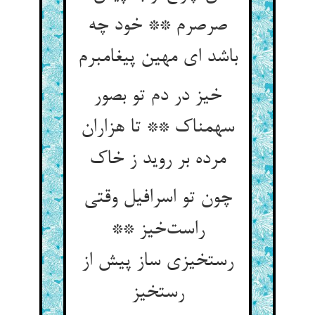
صرصرم ** خود چه
باشد ای مهین پیغامبرم
خیز در دم تو بصور
سهمناک ** تا هزاران
مرده بر روید ز خاک
چون تو اسرافیل وقتی
راست‌خیز **
رستخیزی ساز پیش از
رستخیز