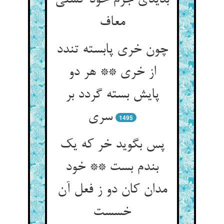
بدیدی جرم خود گشتی
معاف
چون خری پابسته تندد
از خری ** هر دو
پایش بسته گردد بر
سری
1495
پس بگوید خر که یک
بندم بست ** خود
مدان کان دو ز فعل آن
خسست