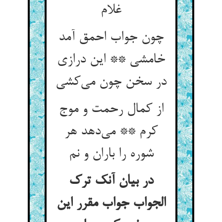
غلام
چون جواب احمق آمد
خامشی ** این درازی
در سخن چون می‌کشی
از کمال رحمت و موج
کرم ** می‌دهد هر
شوره را باران و نم
در بیان آنک ترک
الجواب جواب مقرر این