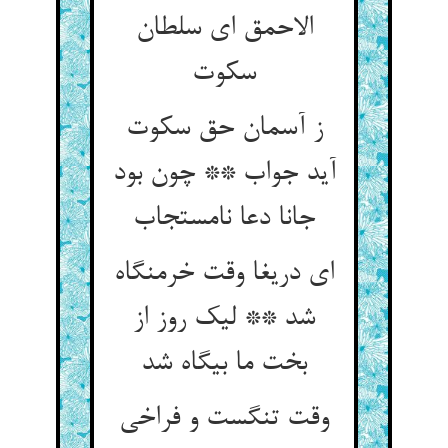
الاحمق ای سلطان
سکوت
ز آسمان حق سکوت
آید جواب ** چون بود
جانا دعا نامستجاب
ای دریغا وقت خرمنگاه
شد ** لیک روز از
بخت ما بیگاه شد
وقت تنگست و فراخی