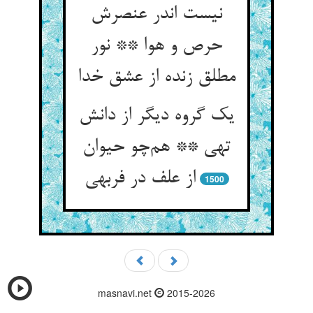
نیست اندر عنصرش
حرص و هوا ** نور
مطلق زنده از عشق خدا
یک گروه دیگر از دانش
تهی ** هم‌چو حیوان
از علف در فربهی
1500
masnavi.net
2015-2026