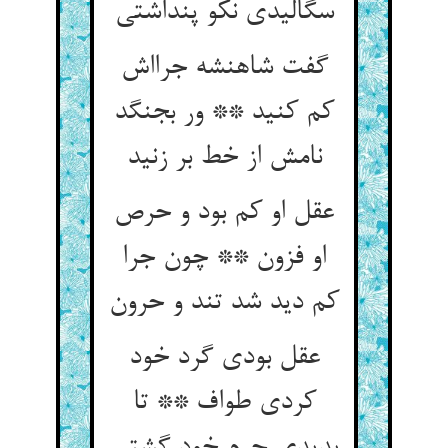
سگالیدی نکو پنداشتی
گفت شاهنشه جرااش
کم کنید ** ور بجنگد
نامش از خط بر زنید
عقل او کم بود و حرص
او فزون ** چون جرا
کم دید شد تند و حرون
عقل بودی گرد خود
کردی طواف ** تا