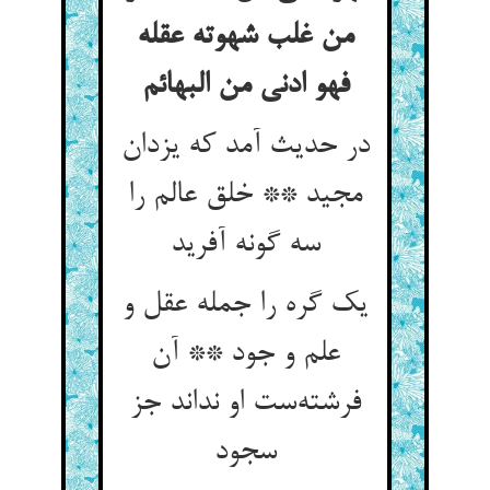
من غلب شهوته عقله
فهو ادنی من البهائم
در حدیث آمد که یزدان
مجید ** خلق عالم را
سه گونه آفرید
یک گره را جمله عقل و
علم و جود ** آن
فرشته‌ست او نداند جز
سجود