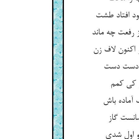
ود افتاد طشت
رفعت چه ماند
اکنون لاف زن
ی دست دست
و کی کمم
 آماده باش
انست گاز
و اول شدی