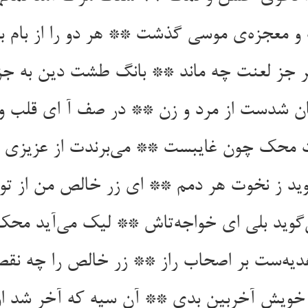
 معجزه‌ی موسی گذشت ** هر دو را از بام ب
جز لعنت چه ماند ** بانگ طشت دین به جز 
 شدست از مرد و زن ** در صف آ ای قلب و 
 محک چون غایبست ** می‌برندت از عزیز
ید ز نخوت هر دمم ** ای زر خالص من از ت
گوید بلی ای خواجه‌تاش ** لیک می‌آید محک
یه‌ست بر اصحاب راز ** زر خالص را چه نقص
 خویش آخربین بدی ** آن سیه که آخر شد ا