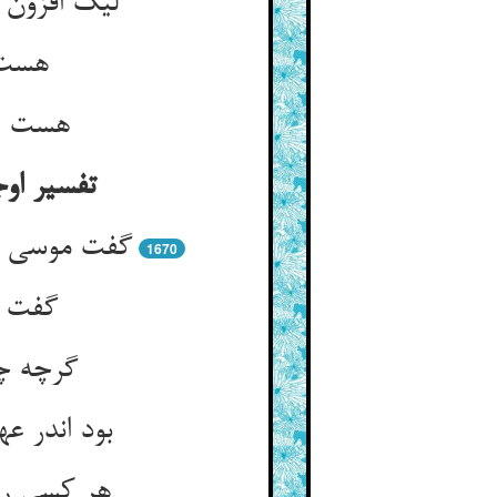
لیک افزون 
هست ا
هست اف
تفسیر او
گفت موسی س
1670
گفت ح
گرچه چو
بود اندر ع
هر کسی ر