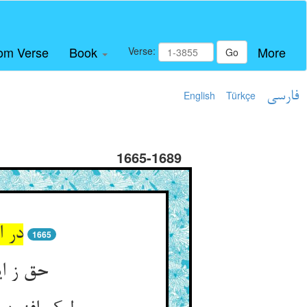
om Verse
Book
More
Verse:
Go
فارسی
Türkçe
English
1665-1689
در ا
1665
حق ز ای