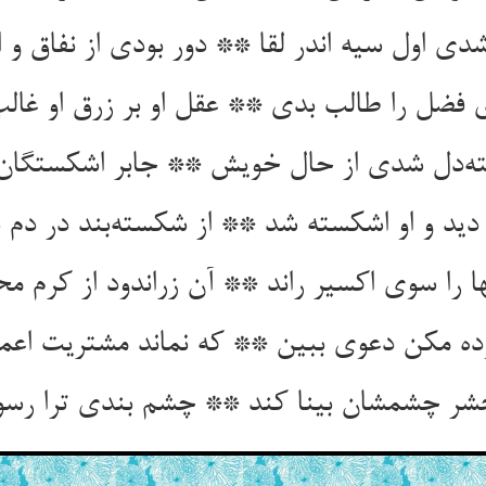
ی اول سیه اندر لقا ** دور بودی از نفاق و ا
 فضل را طالب بدی ** عقل او بر زرق او غال
‌دل شدی از حال خویش ** جابر اشکستگان
 دید و او اشکسته شد ** از شکسته‌بند در دم 
را سوی اکسیر راند ** آن زراندود از کرم مح
وده مکن دعوی ببین ** که نماند مشتریت اع
حشر چشمشان بینا کند ** چشم بندی ترا رسوا