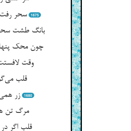
سحر رفت و
1675
بانگ طشت سحر 
چون محک پنهان
وقت لافستت
قلب می‌گو
زر همی‌
1680
مرگ تن هد
قلب اگر در