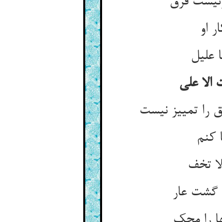
ونیست فرق
ر او
 علیل
الا علی
را تمییز نیست
 کنم
لا تخف
ا گشت عار
 را محک