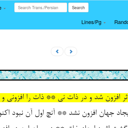
le
Search
Lines/Pg
Rand
ثر افزون شد و در ذات نی ** ذات را افزونی و 
جاد جهان افزون نشد ** آنچ اول آن نبود اکن