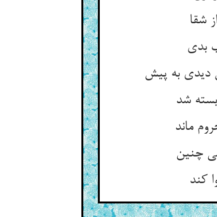
ز شقا
ب بدی
 دیدی به پیش
بسته شد
روم ماند
می چنین
 کند