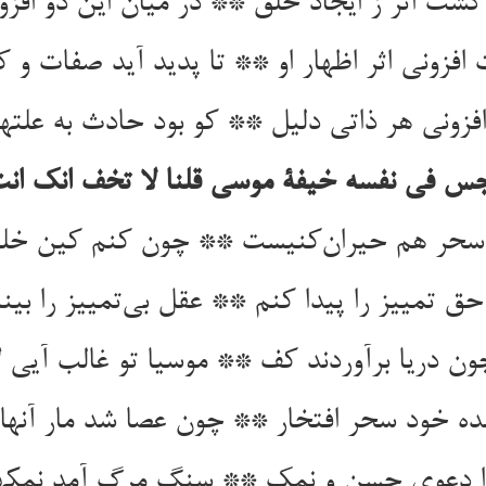
گشت اثر ز ایجاد خلق ** در میان این دو افز
فزونی اثر اظهار او ** تا پدید آید صفات و کا
زونی هر ذاتی دلیل ** کو بود حادث به علتها
جس فی نفسه خیفة موسی قلنا لا تخف انک انت 
حر هم حیران‌کنیست ** چون کنم کین خلق 
ق تمییز را پیدا کنم ** عقل بی‌تمییز را بینا
ن دریا برآوردند کف ** موسیا تو غالب آیی 
هده خود سحر افتخار ** چون عصا شد مار آنه
ا دعوی حسن و نمک ** سنگ مرگ آمد نمکها