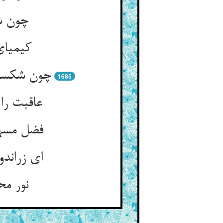
چون شد
کیمیای
چون شکسته
1685
عاقبت را
فضل مسها 
ای زراند
نور م