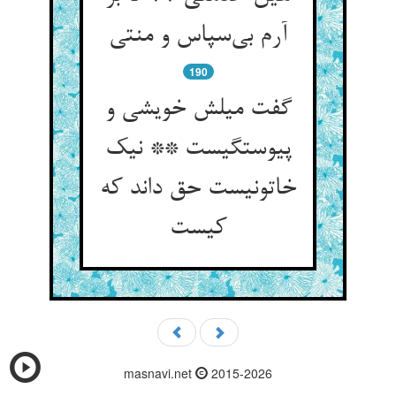
آرم بی‌سپاس و منتی
190
گفت میلش خویشی و
پیوستگیست ** نیک
خاتونیست حق داند که
کیست
masnavi.net
2015-2026