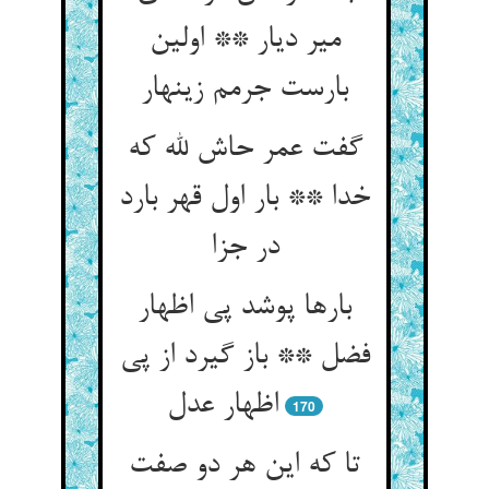
میر دیار ** اولین
بارست جرمم زینهار
گفت عمر حاش لله که
خدا ** بار اول قهر بارد
در جزا
بارها پوشد پی اظهار
فضل ** باز گیرد از پی
اظهار عدل
170
تا که این هر دو صفت