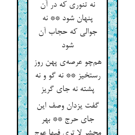
نه تنوری که در آن
پنهان شود ** نه
جوالی که حجاب آن
شود
هم‌چو عرصه‌ی پهن روز
رستخیز ** نه گو و نه
پشته نه جای گریز
گفت یزدان وصف این
جای حرج ** بهر
محشر لا تری فیها عوج