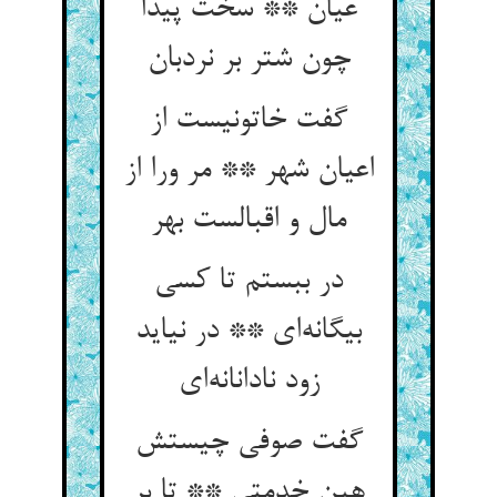
عیان ** سخت پیدا
چون شتر بر نردبان
گفت خاتونیست از
اعیان شهر ** مر ورا از
مال و اقبالست بهر
در ببستم تا کسی
بیگانه‌ای ** در نیاید
زود نادانانه‌ای
گفت صوفی چیستش
هین خدمتی ** تا بر