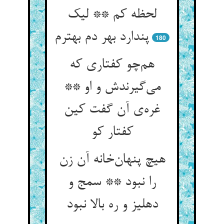
لحظه کم ** لیک
پندارد بهر دم بهترم
180
هم‌چو کفتاری که
می‌گیرندش و او **
غره‌ی آن گفت کین
کفتار کو
هیچ پنهان‌خانه آن زن
را نبود ** سمج و
دهلیز و ره بالا نبود