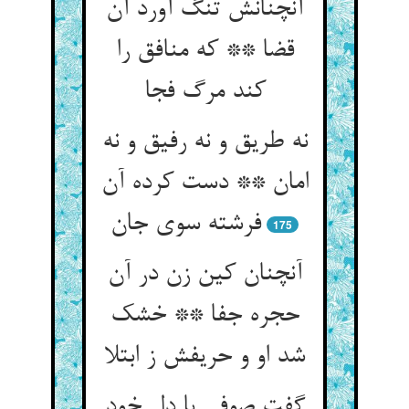
آنچنانش تنگ آورد آن
قضا ** که منافق را
کند مرگ فجا
نه طریق و نه رفیق و نه
امان ** دست کرده آن
فرشته سوی جان
175
آنچنان کین زن در آن
حجره جفا ** خشک
شد او و حریفش ز ابتلا
گفت صوفی با دل خود