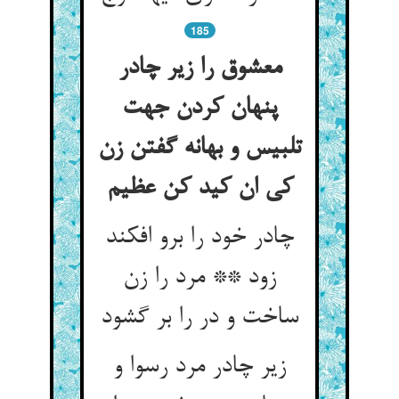
185
معشوق را زیر چادر
پنهان کردن جهت
تلبیس و بهانه گفتن زن
کی ان کید کن عظیم
چادر خود را برو افکند
زود ** مرد را زن
ساخت و در را بر گشود
زیر چادر مرد رسوا و