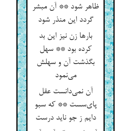
ظاهر شود ** آن مبشر
گردد این منذر شود
بارها زن نیز این بد
کرده بود ** سهل
بگذشت آن و سهلش
می‌نمود
آن نمی‌دانست عقل
پای‌سست ** که سبو
دایم ز جو ناید درست