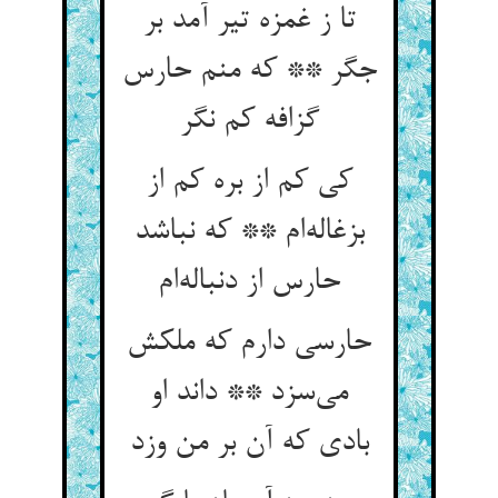
تا ز غمزه تیر آمد بر
جگر ** که منم حارس
گزافه کم نگر
کی کم از بره کم از
بزغاله‌ام ** که نباشد
حارس از دنباله‌ام
حارسی دارم که ملکش
می‌سزد ** داند او
بادی که آن بر من وزد