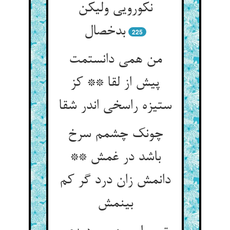
نکورویی ولیکن
بدخصال
225
من همی دانستمت
پیش از لقا ** کز
ستیزه راسخی اندر شقا
چونک چشمم سرخ
باشد در غمش **
دانمش زان درد گر کم
بینمش