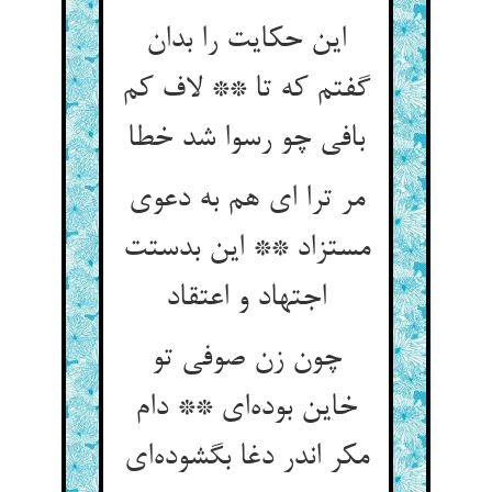
این حکایت را بدان
گفتم که تا ** لاف کم
بافی چو رسوا شد خطا
مر ترا ای هم به دعوی
مستزاد ** این بدستت
اجتهاد و اعتقاد
چون زن صوفی تو
خاین بوده‌ای ** دام
مکر اندر دغا بگشوده‌ای