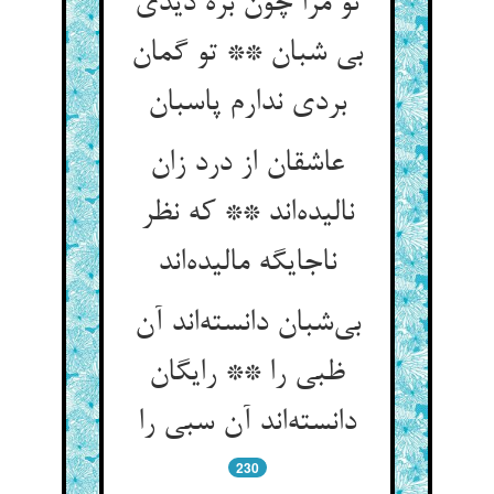
تو مرا چون بره دیدی
بی شبان ** تو گمان
بردی ندارم پاسبان
عاشقان از درد زان
نالیده‌اند ** که نظر
ناجایگه مالیده‌اند
بی‌شبان دانسته‌اند آن
ظبی را ** رایگان
دانسته‌اند آن سبی را
230