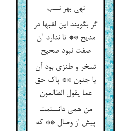
نهی بهر نسب
گر بگویند این لقبها در
مدیح ** تا ندارد آن
صفت نبود صحیح
تسخر و طنزی بود آن
یا جنون ** پاک حق
عما یقول الظالمون
من همی دانستمت
پیش از وصال ** که