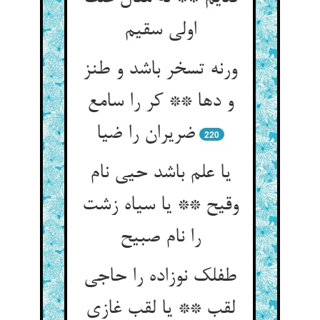
اولی سقیم
ورنه تسخر باشد و طنز
و دها ** کر را سامع
ضریران را ضیا
220
یا علم باشد حیی نام
وقیح ** یا سیاه زشت
را نام صبیح
طفلک نوزاده را حاجی
لقب ** یا لقب غازی