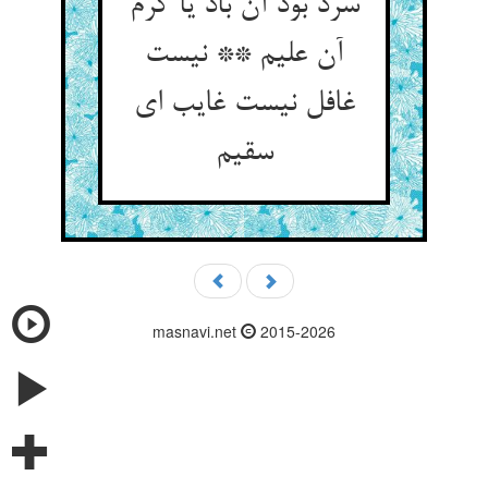
سرد بود آن باد یا گرم
آن علیم ** نیست
غافل نیست غایب ای
سقیم
masnavi.net
2015-2026