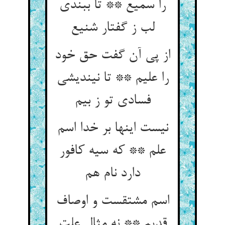
را سمیع ** تا ببندی
لب ز گفتار شنیع
از پی آن گفت حق خود
را علیم ** تا نیندیشی
فسادی تو ز بیم
نیست اینها بر خدا اسم
علم ** که سیه کافور
دارد نام هم
اسم مشتقست و اوصاف
قدیم ** نه مثال علت