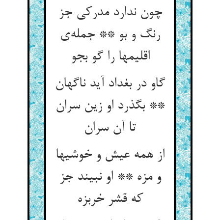
چون ندارد مدرکی جز
رنگ و بو ** جمله‌ی
اقلیمها را گو بجو
گاو در بغداد آید ناگهان
** بگذرد او زین سران
تا آن سران
از همه عیش و خوشیها
و مزه ** او نبیند جز
که قشر خربزه