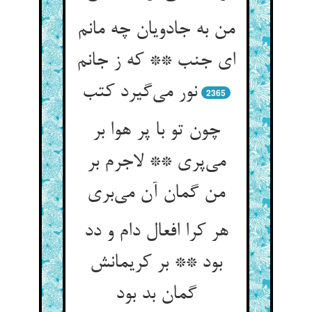
من به جادویان چه مانم
ای جنب ** که ز جانم
نور می‌گیرد کتب
2365
چون تو با پر هوا بر
می‌پری ** لاجرم بر
من گمان آن می‌بری
هر کرا افعال دام و دد
بود ** بر کریمانش
گمان بد بود