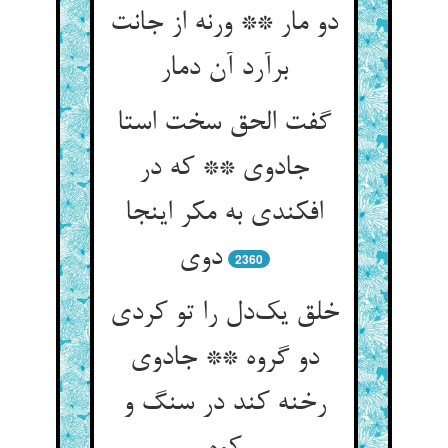
دو مار ** ورنه از جانت
برآرد آن دمار
گفت الحق سخت استا
جادوی ** که در
افکندی به مکر اینجا
دوی
2360
خلق یک‌دل را تو کردی
دو گروه ** جادوی
رخنه کند در سنگ و