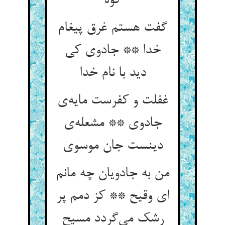
کوه
گفت هستم غرق پیغام
خدا ** جادوی کی
دید با نام خدا
غفلت و کفرست مایه‌ی
جادوی ** مشعله‌ی
دینست جان موسوی
من به جادویان چه مانم
ای وقیح ** کز دمم پر
رشک می‌گردد مسیح