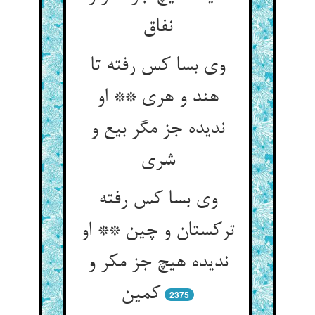
نفاق
وی بسا کس رفته تا
هند و هری ** او
ندیده جز مگر بیع و
شری
وی بسا کس رفته
ترکستان و چین ** او
ندیده هیچ جز مکر و
کمین
2375