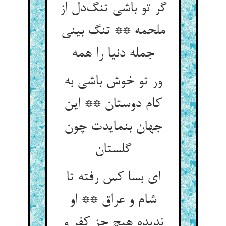
گر تو باشی تنگ‌دل از
ملحمه ** تنگ بینی
جمله دنیا را همه
ور تو خوش باشی به
کام دوستان ** این
جهان بنمایدت چون
گلستان
ای بسا کس رفته تا
شام و عراق ** او
ندیده هیچ جز کفر و