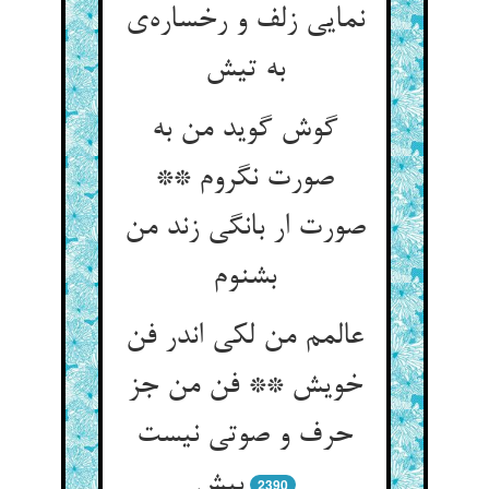
نمایی زلف و رخساره‌ی
به تیش
گوش گوید من به
صورت نگروم **
صورت ار بانگی زند من
بشنوم
عالمم من لکی اندر فن
خویش ** فن من جز
حرف و صوتی نیست
بیش
2390