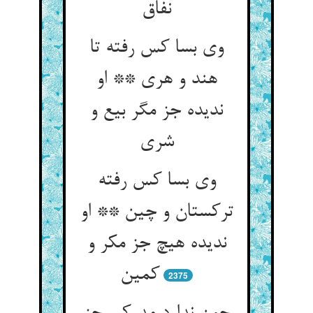
نفاق
وی بسا کس رفته تا
هند و هری ** او
ندیده جز مگر بیع و
شری
وی بسا کس رفته
ترکستان و چین ** او
ندیده هیچ جز مکر و
کمین
2375