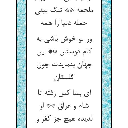
ملحمه ** تنگ بینی
جمله دنیا را همه
ور تو خوش باشی به
کام دوستان ** این
جهان بنمایدت چون
گلستان
ای بسا کس رفته تا
شام و عراق ** او
ندیده هیچ جز کفر و