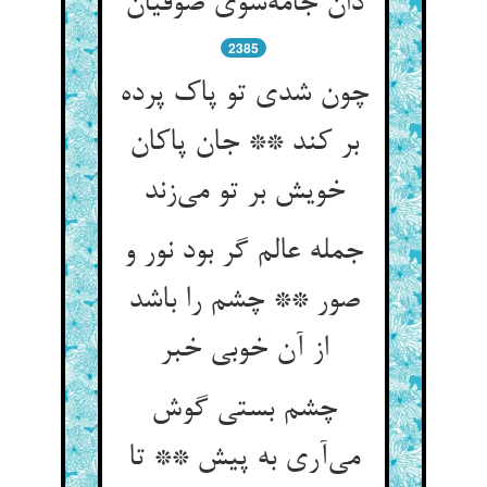
دان جامه‌شوی صوفیان
2385
چون شدی تو پاک پرده
بر کند ** جان پاکان
خویش بر تو می‌زند
جمله عالم گر بود نور و
صور ** چشم را باشد
از آن خوبی خبر
چشم بستی گوش
می‌آری به پیش ** تا