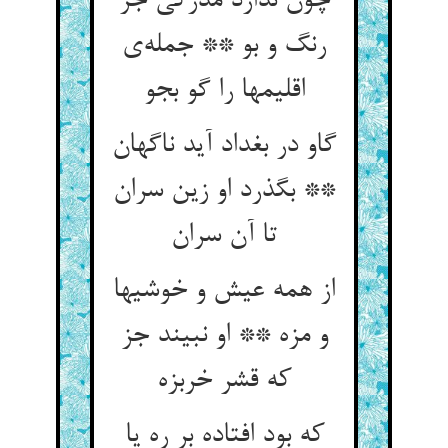
چون ندارد مدرکی جز
رنگ و بو ** جمله‌ی
اقلیمها را گو بجو
گاو در بغداد آید ناگهان
** بگذرد او زین سران
تا آن سران
از همه عیش و خوشیها
و مزه ** او نبیند جز
که قشر خربزه
که بود افتاده بر ره یا