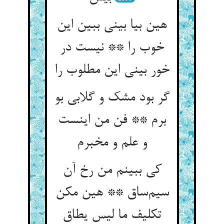
هین بیا بینی ببین این
خوب را ** نیست در
خور بینی این مطلوب را
گر بود مشک و گلابی بو
برم ** فن من اینست
و علم و مخبرم
کی ببینم من رخ آن
سیم‌ساق ** هین مکن
تکلیف ما لیس یطاق