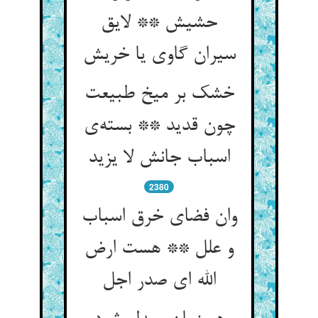
حشیش ** لایق
سیران گاوی یا خریش
خشک بر میخ طبیعت
چون قدید ** بسته‌ی
اسباب جانش لا یزید
2380
وان فضای خرق اسباب
و علل ** هست ارض
الله ای صدر اجل