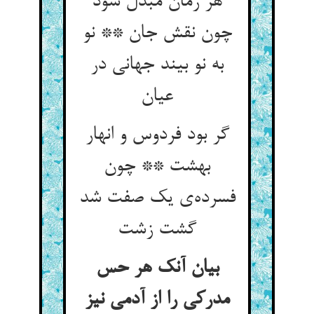
هر زمان مبدل شود
چون نقش جان ** نو
به نو بیند جهانی در
عیان
گر بود فردوس و انهار
بهشت ** چون
فسرده‌ی یک صفت شد
گشت زشت
بیان آنک هر حس
مدرکی را از آدمی نیز