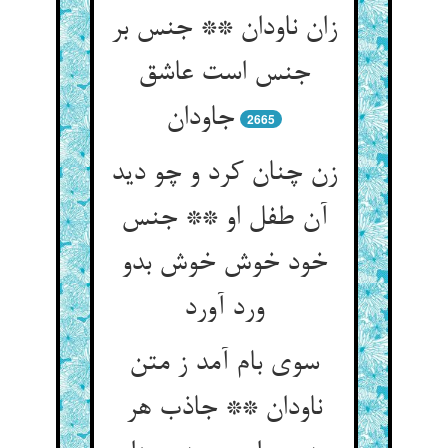
زان ناودان ** جنس بر
جنس است عاشق
جاودان
2665
زن چنان کرد و چو دید
آن طفل او ** جنس
خود خوش خوش بدو
ورد آورد
سوی بام آمد ز متن
ناودان ** جاذب هر