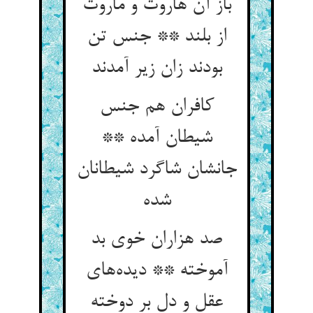
باز آن هاروت و ماروت
از بلند ** جنس تن
بودند زان زیر آمدند
کافران هم جنس
شیطان آمده **
جانشان شاگرد شیطانان
شده
صد هزاران خوی بد
آموخته ** دیده‌های
عقل و دل بر دوخته