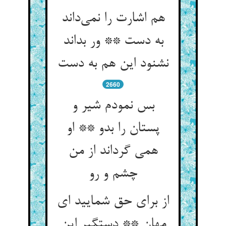
هم اشارت را نمی‌داند
به دست ** ور بداند
نشنود این هم به دست
2660
بس نمودم شیر و
پستان را بدو ** او
همی گرداند از من
چشم و رو
از برای حق شمایید ای
مهان ** دستگیر این