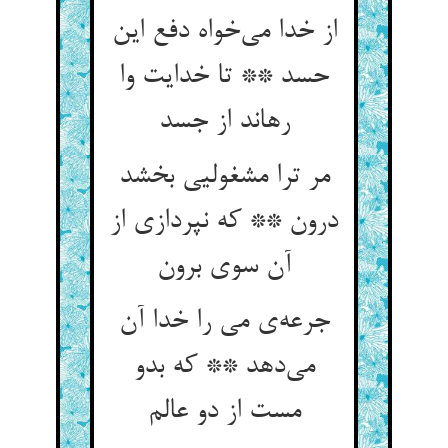
از خدا می‌خواه دفع این
حسد ** تا خدایت وا
رهاند از جسد
مر ترا مشغولیی بخشد
درون ** که نپردازی از
آن سوی برون
جرعه‌ی می را خدا آن
می‌دهد ** که بدو
مست از دو عالم