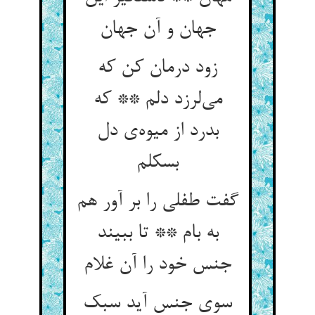
جهان و آن جهان
زود درمان کن که
می‌لرزد دلم ** که
بدرد از میوه‌ی دل
بسکلم
گفت طفلی را بر آور هم
به بام ** تا ببیند
جنس خود را آن غلام
سوی جنس آید سبک