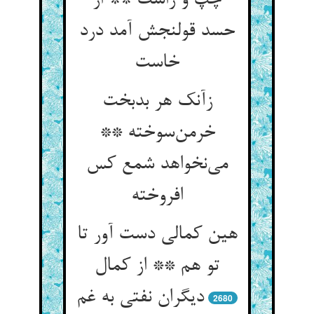
چپ و راست ** از
حسد قولنجش آمد درد
خاست
زآنک هر بدبخت
خرمن‌سوخته **
می‌نخواهد شمع کس
افروخته
هین کمالی دست آور تا
تو هم ** از کمال
دیگران نفتی به غم
2680