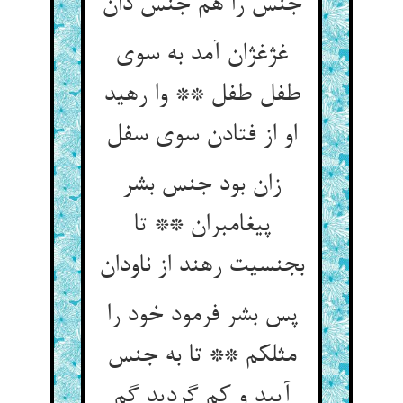
جنس را هم جنس دان
غژغژان آمد به سوی
طفل طفل ** وا رهید
او از فتادن سوی سفل
زان بود جنس بشر
پیغامبران ** تا
بجنسیت رهند از ناودان
پس بشر فرمود خود را
مثلکم ** تا به جنس
آیید و کم گردید گم