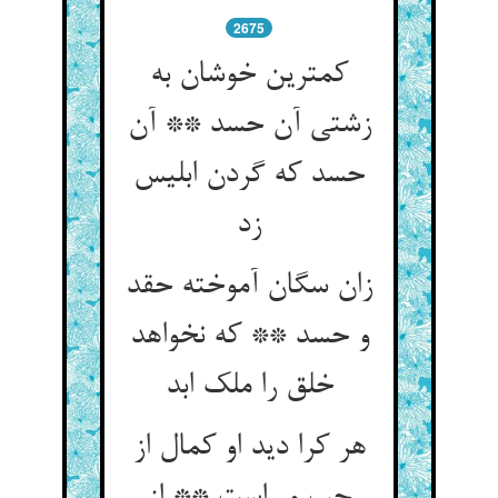
2675
کمترین خوشان به
زشتی آن حسد ** آن
حسد که گردن ابلیس
زد
زان سگان آموخته حقد
و حسد ** که نخواهد
خلق را ملک ابد
هر کرا دید او کمال از