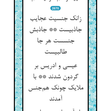
2670
زانک جنسیت عجایب
جاذبیست ** جاذبش
جنسست هر جا
طالبیست
عیسی و ادریس بر
گردون شدند ** با
ملایک چونک هم‌جنس
آمدند