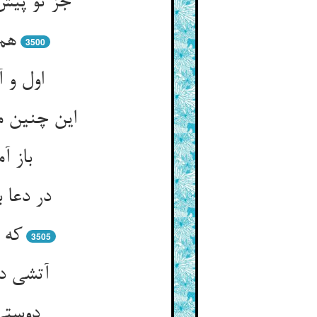
جز تو پیش
هم 
3500
اول و 
این چنین م
باز آ
در دعا 
که 
3505
آتشی در
دوستی