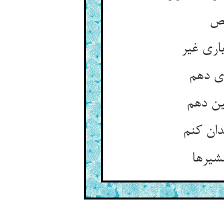
عص
اری غیر
ری دهم
ین دهم
دان کنم
شیرها