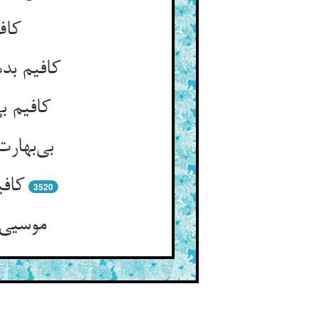
کاف
کافیم بد
کافیم ب
بی‌بهار
کافی
3520
موسیی 