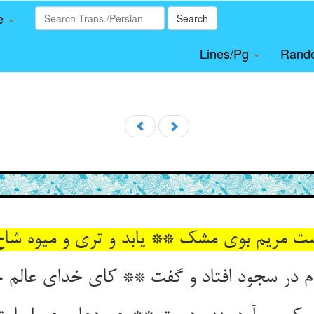
le
Search
Lines/Pg
Rand
دست مریم بوی مشک ** یابد و تری و میوه ش
 در سجود افتاد و گفت ** کای خدای عالم ج