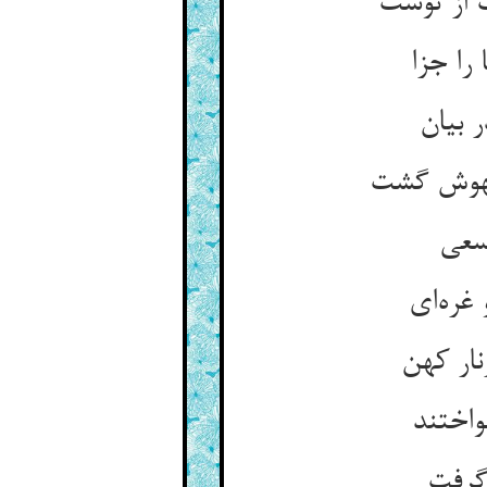
 از توست
را جزا
 بیان
بیهوش گشت
 سعی
غره‌ای
نار کهن
واختند
گرفت