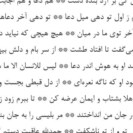
 کی بر آرد بنده دست ** هم دعا و هم اجابت
ز اول تو دهی میل دعا ** تو دهی آخر دعاها 
آخر توی ما در میان ** هیچ هیچی که نیاید در
ی‌گفت تا افتاد طشت ** از سر بام و دلش 
مد او به هوش اندر دعا ** لیس للانسان الا ما
بود او که ناگه نعره‌ای ** از دل قبطی بجست و 
هلا بشتاب و ایمان عرضه کن ** تا ببرم زود ز
 جان من انداختند ** مر بلیسی را به جان بن
 تو و از تو ناشکفت ** حمدلله عاقبت دستم 