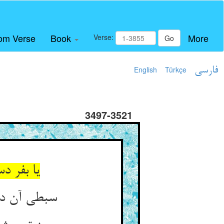
om Verse
Book
More
Verse:
Go
فارسی
Türkçe
English
3497-3521
یا بفر 
سبطی آن دم