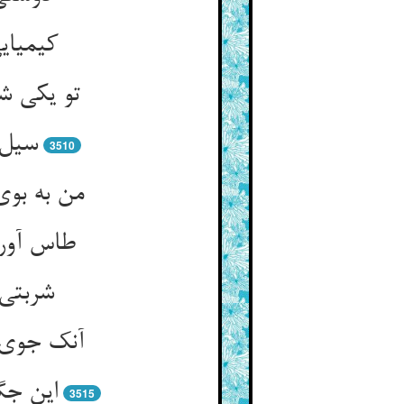
کیمیای
تو یکی شا
سیل 
3510
من به بو
طاس آورد
شربتی 
آنک جوی و
این جگ
3515