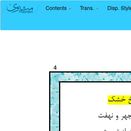
Contents
Trans.
Disp. Sty
4
اخ خشک
هر و نهفت