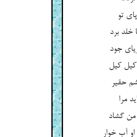
ای تو
 خلد برد
ریای جود
کیل کیل
شم حقیر
د مرا
 من گشاد
و آب خوار