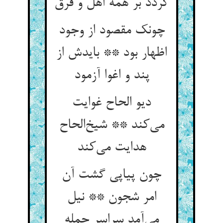
گردد بر همه اهل و فرق
چونک مقصود از وجود
اظهار بود ** بایدش از
پند و اغوا آزمود
دیو الحاح غوایت
می‌کند ** شیخ‌الحاح
هدایت می‌کند
چون پیاپی گشت آن
امر شجون ** نیل
می‌آمد سراسر جمله