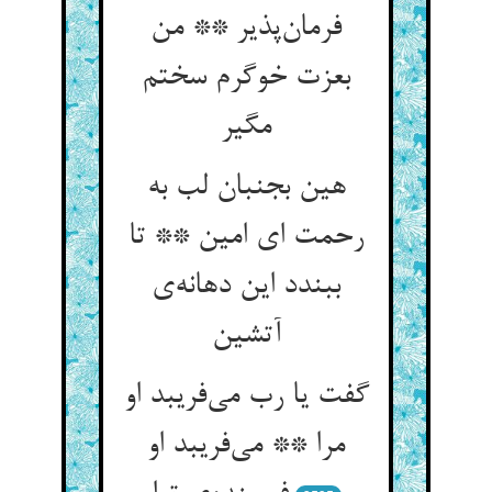
فرمان‌پذیر ** من
بعزت خوگرم سختم
مگیر
هین بجنبان لب به
رحمت ای امین ** تا
ببندد این دهانه‌ی
آتشین
گفت یا رب می‌فریبد او
مرا ** می‌فریبد او