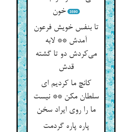
خون
3590
تا بنفس خویش فرعون
آمدش ** لابه
می‌کردش دو تا گشته
قدش
کانچ ما کردیم ای
سلطان مکن ** نیست
ما را روی ایراد سخن
پاره پاره گردمت