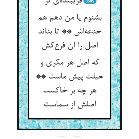
فریبنده‌ی ترا
3595
بشنوم یا من دهم هم
خدعه‌اش ** تا بداند
اصل را آن فرع‌کش
که اصل هر مکری و
حیلت پیش ماست **
هر چه بر خاکست
اصلش از سماست