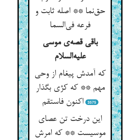
حق‌نما ** اصله ثابت و
فرعه فی‌السما
باقی قصه‌ی موسی
علیه‌السلام
که آمدش پیغام از وحی
مهم ** که کژی بگذار
اکنون فاستقم
3575
این درخت تن عصای
موسیست ** که امرش