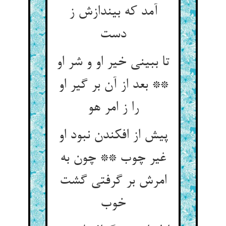
آمد که بیندازش ز
دست
تا ببینی خیر او و شر او
** بعد از آن بر گیر او
را ز امر هو
پیش از افکندن نبود او
غیر چوب ** چون به
امرش بر گرفتی گشت
خوب