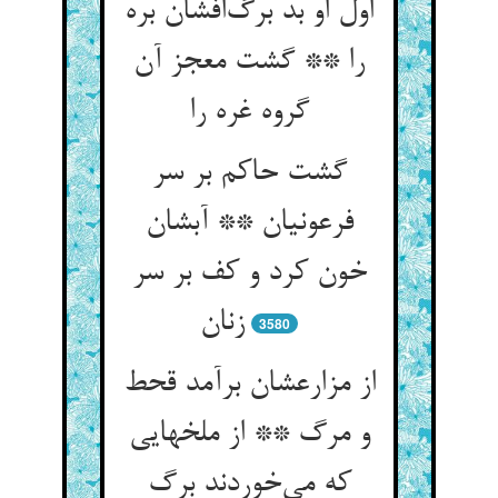
اول او بد برگ‌افشان بره
را ** گشت معجز آن
گروه غره را
گشت حاکم بر سر
فرعونیان ** آبشان
خون کرد و کف بر سر
زنان
3580
از مزارعشان برآمد قحط
و مرگ ** از ملخهایی
که می‌خوردند برگ