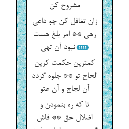
مشروح کن
زان تغافل کن چو داعی
رهی ** امر بلغ هست
نبود آن تهی
3585
کمترین حکمت کزین
الحاح تو ** جلوه گردد
آن لجاج و آن عتو
تا که ره بنمودن و
اضلال حق ** فاش