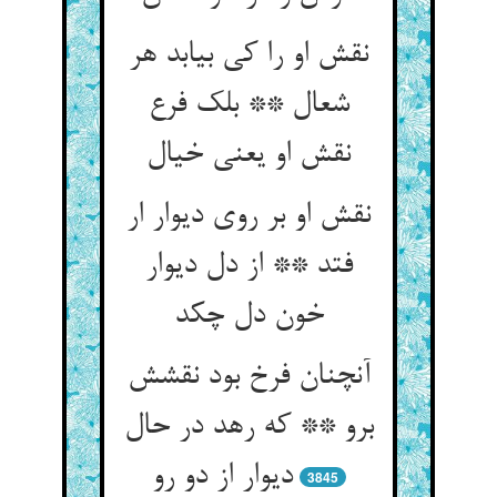
نقش او را کی بیابد هر
شعال ** بلک فرع
نقش او یعنی خیال
نقش او بر روی دیوار ار
فتد ** از دل دیوار
خون دل چکد
آنچنان فرخ بود نقشش
برو ** که رهد در حال
دیوار از دو رو
3845