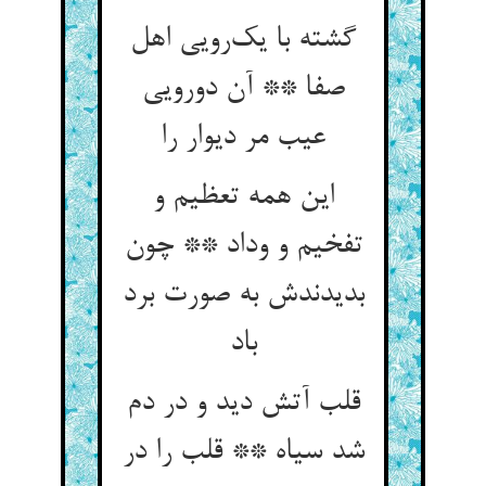
گشته با یک‌رویی اهل
صفا ** آن دورویی
عیب مر دیوار را
این همه تعظیم و
تفخیم و وداد ** چون
بدیدندش به صورت برد
باد
قلب آتش دید و در دم
شد سیاه ** قلب را در