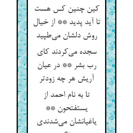
کین چنین کس هست
تا آید پدید ** از خیال
روش دلشان می‌طپید
سجده می‌کردند کای
رب بشر ** در عیان
آریش هر چه زودتر
تا به نام احمد از
یستفتحون **
یاغیانشان می‌شدندی