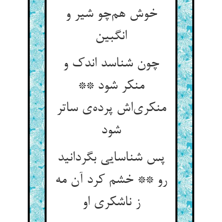
خوش هم‌چو شیر و
انگبین
چون شناسد اندک و
منکر شود **
منکری‌اش پرده‌ی ساتر
شود
پس شناسایی بگردانید
رو ** خشم کرد آن مه
ز ناشکری او