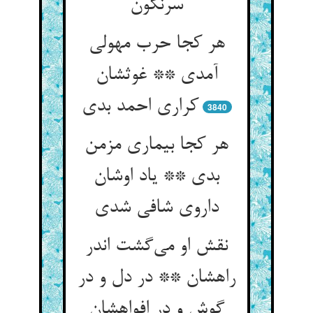
سرنگون
هر کجا حرب مهولی
آمدی ** غوثشان
کراری احمد بدی
3840
هر کجا بیماری مزمن
بدی ** یاد اوشان
داروی شافی شدی
نقش او می‌گشت اندر
راهشان ** در دل و در
گوش و در افواهشان