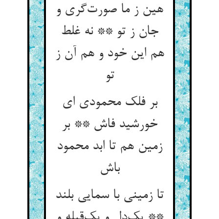
هین ز ما صورت‌گری و
جان ز تو ** نه غلط
هم این خود و هم آن ز
تو
بر فلک محمودی ای
خورشید فاش ** بر
زمین هم تا ابد محمود
باش
تا زمینی با سمایی بلند
** یک‌دل و یک‌قبله و