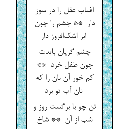
آفتاب عقل را در سوز
دار ** چشم را چون
ابر اشک‌افروز دار
چشم گریان بایدت
چون طفل خرد **
کم خور آن نان را که
نان آب تو برد
تن چو با برگست روز و
شب از آن ** شاخ