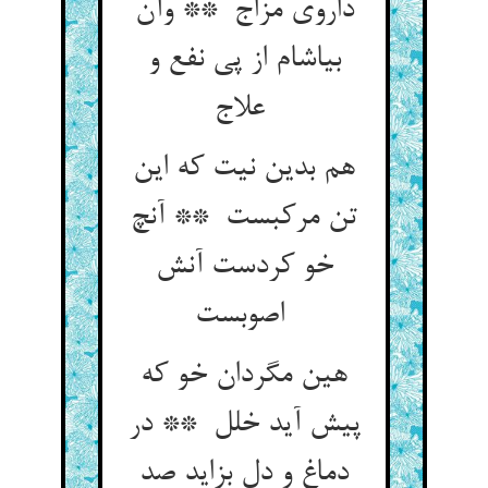
داروی مزاج ** وآن
بیاشام از پی نفع و
علاج
هم بدین نیت که این
تن مرکبست ** آنچ
خو کردست آنش
اصوبست
هین مگردان خو که
پیش آید خلل ** در
دماغ و دل بزاید صد