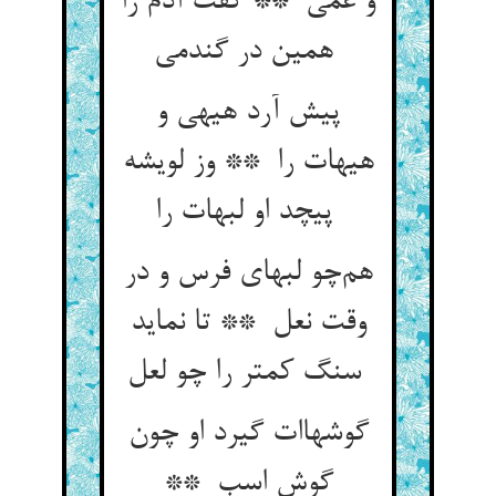
و غمی ** گفت آدم را
همین در گندمی
پیش آرد هیهی و
هیهات را ** وز لویشه
پیچد او لبهات را
هم‌چو لبهای فرس و در
وقت نعل ** تا نماید
سنگ کمتر را چو لعل
گوشهاات گیرد او چون
گوش اسب **