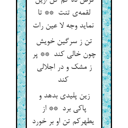
قرض ده کم کن ازین
لقمه‌ی تنت ** تا
نماید وجه لا عین رات
تن ز سرگین خویش
چون خالی کند ** پر
ز مشک و در اجلالی
کند
زین پلیدی بدهد و
پاکی برد ** از
یطهرکم تن او بر خورد