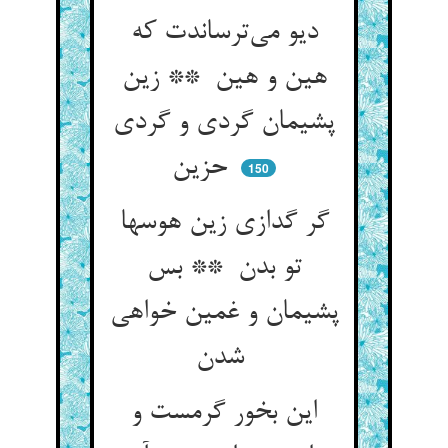
دیو می‌ترساندت که
هین و هین ** زین
پشیمان گردی و گردی
حزین
150
گر گدازی زین هوسها
تو بدن ** بس
پشیمان و غمین خواهی
شدن
این بخور گرمست و