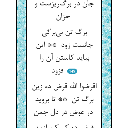
جان در برگ‌ریزست و
خزان
برگ تن بی‌برگی
جانست زود ** این
بباید کاستن آن را
فزود
145
اقرضوا الله قرض ده زین
برگ تن ** تا بروید
در عوض در دل چمن