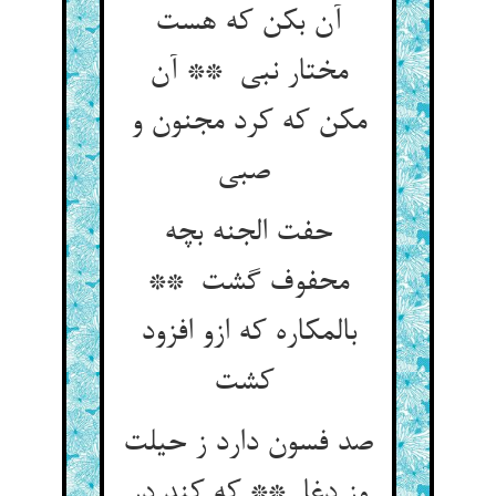
آن بکن که هست
مختار نبی ** آن
مکن که کرد مجنون و
صبی
حفت الجنه بچه
محفوف گشت **
بالمکاره که ازو افزود
کشت
صد فسون دارد ز حیلت
وز دغا ** که کند در