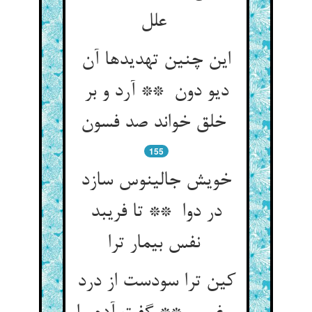
علل
این چنین تهدیدها آن
دیو دون ** آرد و بر
خلق خواند صد فسون
155
خویش جالینوس سازد
در دوا ** تا فریبد
نفس بیمار ترا
کین ترا سودست از درد