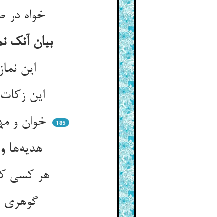
خواه در صد سال خواهی یک زمان ** این امانت واگزار و وا رهان
بیان آنک نماز و روزه و همه چیزهای برونی گواهیهاست بر نور اندرونی
این نماز و روزه و حج و جهاد ** هم گواهی دادنست از اعتقاد
این زکات و هدیه و ترک حسد ** هم گواهی دادنست از سر خود
خوان و مهمانی پی اظهار راست ** کای مهان ما با شما گشتیم راست
185
هدیه‌ها و ارمغان و پیش‌کش ** شد گواه آنک هستم با تو خوش
هر کسی کوشد به مالی یا فسون ** چیست دارم گوهری در اندرون
گوهری دارم ز تقوی یا سخا ** این زکات و روزه در هر دو گوا