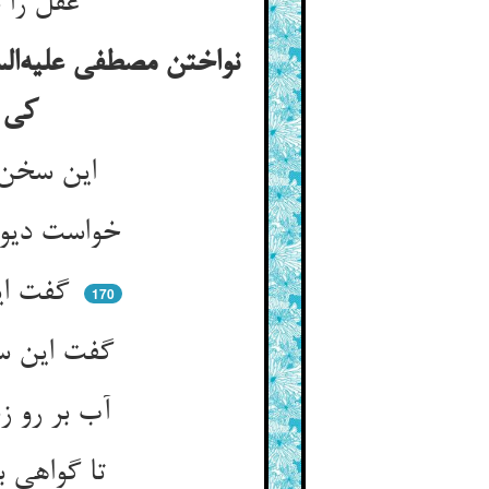
عقل را با عقل یاری یار کن ** امرهم شوری بخوان و کار کن
نواختن مصطفی علیه‌الس
کی بر خود می‌کرد در خجالت و ندامت و آتش نومیدی
این سخن پایان ندارد آن عرب ** ماند از الطاف آن شه در عجب
خواست دیوانه شدن عقلش رمید ** دست عقل مصطفی بازش کشید
گفت این سو آ بیامد آنچنان ** که کسی برخیزد از خواب گران
170
گفت این سو آ مکن هین با خود آ ** که ازین سو هست با تو کارها
آب بر رو زد در آمد در سخن ** کای شهید حق شهادت عرضه کن
تا گواهی بدهم و بیرون شوم ** سیرم از هستی در آن هامون شوم