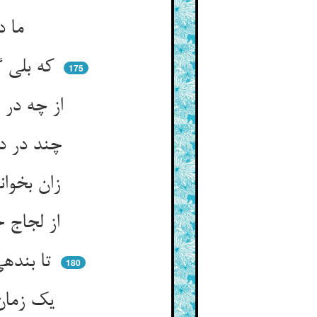
ما درین دهلیز قاضی قضا ** بهر دعوی الستیم و بلی
که بلی گفتیم و آن را ز امتحان ** فعل و قول ما شهودست و بیان
175
از چه در دهلیز قاضی ای گواه ** حبس باشی ده شهادت از پگاه
چند در د
زان بخواندندت بدین‌جا تا که تو ** آن گواهی بدهی و ناری عتو
از لجاج خویشتن بنشسته‌ای ** اندرین تنگی کف و لب بسته‌ای
تا بندهی آن گواهی ای شهید ** تو ازین دهلیز کی خواهی رهید
180
یک زمان کارست بگزار و بتاز ** کار کوته را مکن بر خود دراز