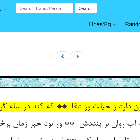
le
Search
Lines/Pg
Rand