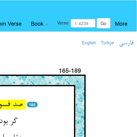
om Verse
Book
More
Verse:
Go
فارسی
Türkçe
English
165-189
صد فسون دارد ز حیلت وز دغا ** که کند در سله گر هست اژدها
165
گر بود آب روان بر بنددش ** ور بود حبر زمان برخنددش