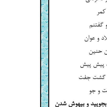
 بجویید و بیهوش شدن