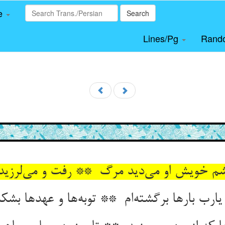
le
Search
Lines/Pg
Rand