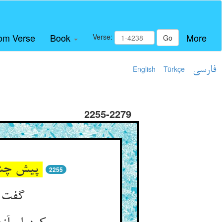
om Verse
Book
More
Verse:
Go
فارسی
Türkçe
English
2255-2279
پیش چشم خویش او می‌دید مرگ ** رفت و می‌لرزید او مانند برگ
2255
گفت یارب بارها برگشته‌ام ** توبه‌ها و عهدها بشکسته‌ام