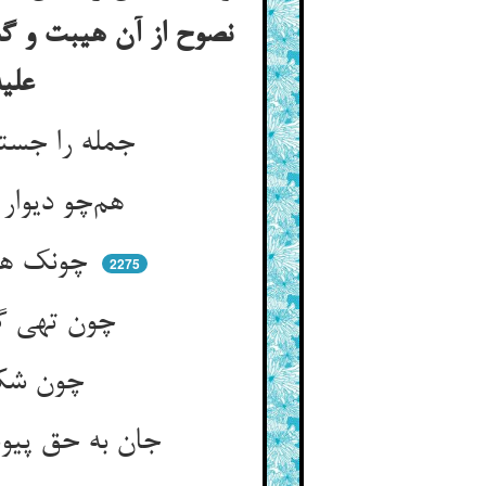
نصوح از آن هیبت و گش
علیه و سلم اذا اصابه مرض او هم اشتدی ازمة تنفرجی
جمله را جستیم پیش آی ای نصوح ** گشت بیهوش آن زمان پرید روح
هم‌چو دیوار شکسته در فتاد ** هوش و عقلش رفت شد او چون جماد
چونک هوشش رفت از تن بی‌امان ** سر او با حق بپیوست آن زمان
2275
چون تهی گشت و وجود او نماند ** باز جانش را خدا در پیش خواند
چون شکست آن کشتی او بی‌مراد ** در کنار رحمت دریا فتاد
جان به حق پیوست چون بی‌هوش شد ** موج رحمت آن زمان در جوش شد