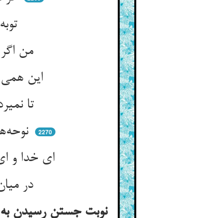
توبه‌ام بپذیر این بار دگر ** تا ببندم بهر توبه صد کمر
من اگر این بار تقصیری کنم ** پس دگر مشنو دعا و گفتنم
این همی زارید و صد قطره روان ** که در افتادم به جلاد و عوان
تا نمیرد هیچ افرنگی چنین ** هیچ ملحد را مبادا این حنین
نوحه‌ها کرد او بر جان خویش ** روی عزرائیل دیده پیش پیش
2270
ای خدا و ای خدا چندان بگفت ** که آن در و دیوار با او گشت جفت
در میان یارب و یارب بد او ** بانگ آمد از میان جست و جو
نوبت جستن رسیدن به ن