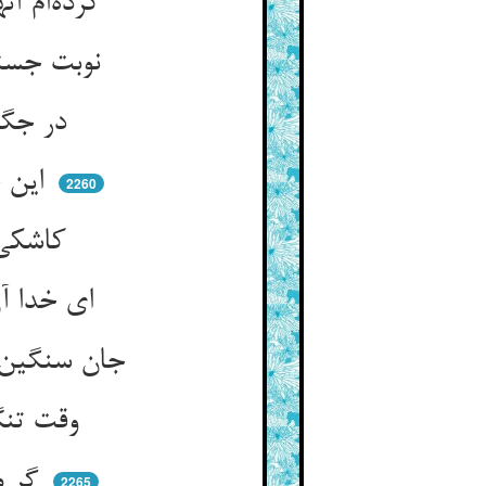
کرده‌ام آنها که از من می‌سزید ** تا چنین سیل سیاهی در رسید
نوبت جستن اگر در من رسد ** وه که جان من چه سختیها کشد
در جگر افتاده‌استم صد شرر ** در مناجاتم ببین بوی جگر
این چنین اندوه کافر را مباد ** دامن رحمت گرفتم داد داد
2260
کاشکی مادر نزادی مر مرا ** یا مرا شیری بخوردی در چرا
ای خدا آن کن که از تو می‌سزد ** که ز هر سوراخ مارم می‌گزد
جان سنگین دارم و دل آهنین ** ورنه خون گشتی درین رنج و حنین
وقت تنگ آمد مرا و یک نفس ** پادشاهی کن مرا فریاد رس
گر مرا این بار ستاری کنی ** توبه کردم من ز هر ناکردنی
2265