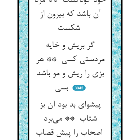
خود کودکست ** مرد
آن باشد که بیرون از
شکست
گر بریش و خایه
مردستی کسی ** هر
بزی را ریش و مو باشد
بسی
3345
پیشوای بد بود آن بز
شتاب ** می‌برد
اصحاب را پیش قصاب