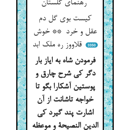
رهنمای گلستان
کیست بوی گل دم
عقل و خرد ** خوش
قلاووز ره ملک ابد
3350
فرمودن شاه به ایاز بار
دگر کی شرح چارق و
پوستین آشکارا بگو تا
خواجه تاشانت از آن
اشارت پند گیرد کی
الدین النصیحة و موعظه