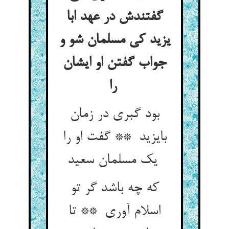
گفتندش در عهد ابا
یزید کی مسلمان شو و
جواب گفتن او ایشان
را
بود گبری در زمان
بایزید ** گفت او را
یک مسلمان سعید
که چه باشد گر تو
اسلام آوری ** تا