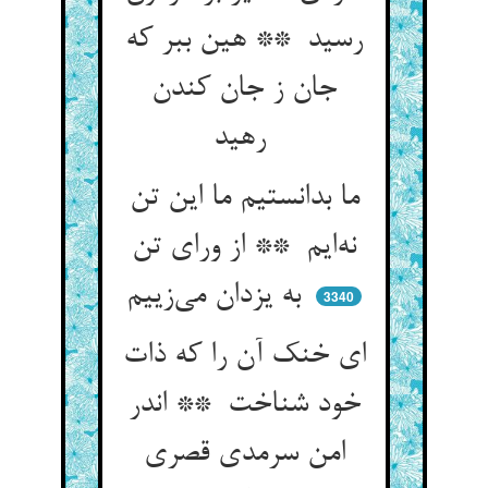
رسید ** هین ببر که
جان ز جان کندن
رهید
ما بدانستیم ما این تن
نه‌ایم ** از ورای تن
به یزدان می‌زییم
3340
ای خنک آن را که ذات
خود شناخت ** اندر
امن سرمدی قصری