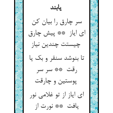
یابند
سر چارق را بیان کن
ای ایاز ** پیش چارق
چیستت چندین نیاز
تا بنوشد سنقر و بک یا
رقت ** سر سر
پوستین و چارقت
ای ایاز از تو غلامی نور
یافت ** نورت از