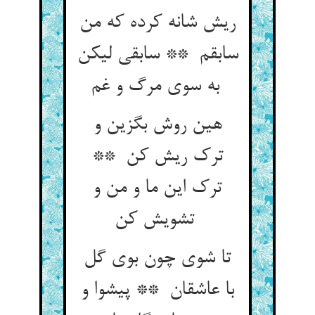
ریش شانه کرده که من
سابقم ** سابقی لیکن
به سوی مرگ و غم
هین روش بگزین و
ترک ریش کن **
ترک این ما و من و
تشویش کن
تا شوی چون بوی گل
با عاشقان ** پیشوا و