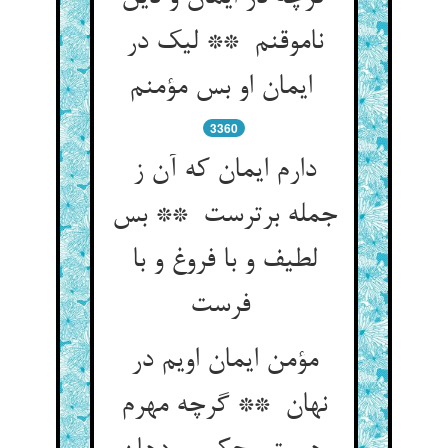
ناموقنم ** لیک در
ایمان او بس مؤمنم
3360
دارم ایمان که آن ز
جمله برترست ** بس
لطیف و با فروغ و با
فرست
مؤمن ایمان اویم در
نهان ** گرچه مهرم