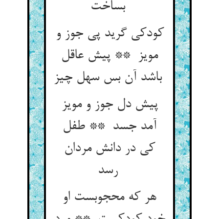
بساخت
کودکی گرید پی جوز و
مویز ** پیش عاقل
باشد آن بس سهل چیز
پیش دل جوز و مویز
آمد جسد ** طفل
کی در دانش مردان
رسد
هر که محجوبست او