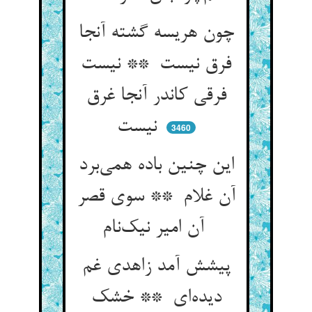
چون هریسه گشته آنجا
فرق نیست ** نیست
فرقی کاندر آنجا غرق
نیست
3460
این چنین باده همی‌برد
آن غلام ** سوی قصر
آن امیر نیک‌نام
پیشش آمد زاهدی غم
دیده‌ای ** خشک