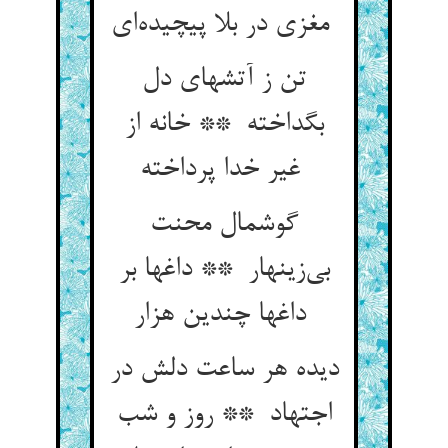
مغزی در بلا پیچیده‌ای
تن ز آتشهای دل
بگداخته ** خانه از
غیر خدا پرداخته
گوشمال محنت
بی‌زینهار ** داغها بر
داغها چندین هزار
دیده هر ساعت دلش در
اجتهاد ** روز و شب