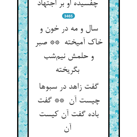
چفسیده او بر اجتهاد
3465
سال و مه در خون و
خاک آمیخته ** صبر
و حلمش نیم‌شب
بگریخته
گفت زاهد در سبوها
چیست آن ** گفت
باده گفت آن کیست
آن