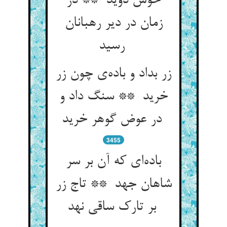
خوش دوید ** در
زمان در دیر رهبانان
رسید
زر بداد و باده‌ی چون زر
خرید ** سنگ داد و
در عوض گوهر خرید
3455
باده‌ای که آن بر سر
شاهان جهد ** تاج زر
بر تارک ساقی نهد