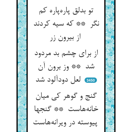
تو بدلق پاره‌پاره کم
نگر ** که سیه کردند
از بیرون زر
از برای چشم بد مردود
شد ** وز برون آن
لعل دودآلود شد
3450
گنج و گوهر کی میان
خانه‌هاست ** گنجها
پیوسته در ویرانه‌هاست