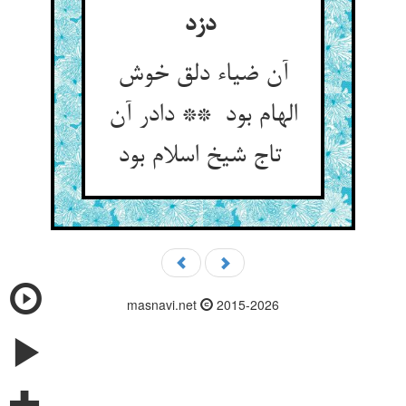
دزد
آن ضیاء دلق خوش
الهام بود ** دادر آن
تاج شیخ اسلام بود
masnavi.net
2015-2026