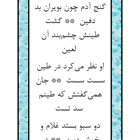
گنج آدم چون بویران بد
دفین ** گشت
طینش چشم‌بند آن
لعین
او نظر می‌کرد در طین
سست سست ** جان
همی‌گفتش که طینم
سد تست
دو سبو بستد غلام و