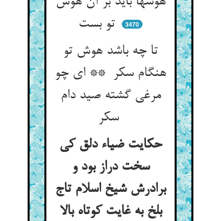
هوشها باید بر آن هوش
تو بست
3470
تا چه باشد هوش تو
هنگام سکر ** ای چو
مرغی گشته صید دام
سکر
حکایت ضیاء دلق کی
سخت دراز بود و
برادرش شیخ اسلام تاج
بلخ به غایت کوتاه بالا