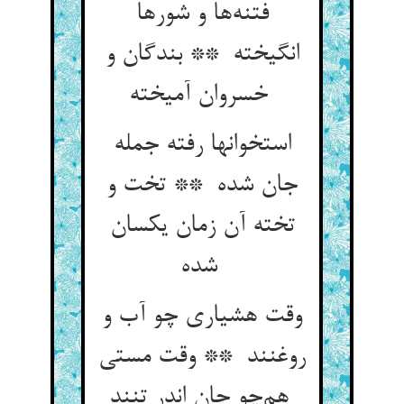
فتنه‌ها و شورها
انگیخته ** بندگان و
خسروان آمیخته
استخوانها رفته جمله
جان شده ** تخت و
تخته آن زمان یکسان
شده
وقت هشیاری چو آب و
روغنند ** وقت مستی
هم‌چو جان اندر تنند