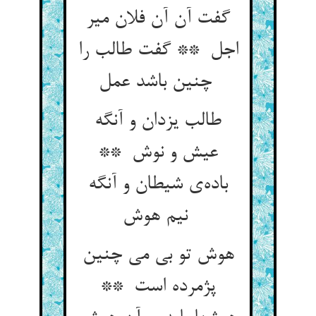
گفت آن آن فلان میر
اجل ** گفت طالب را
چنین باشد عمل
طالب یزدان و آنگه
عیش و نوش **
باده‌ی شیطان و آنگه
نیم هوش
هوش تو بی می چنین
پژمرده است **