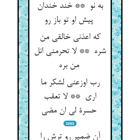
به نو ** خند خندان
پیش او تو باز رو
که اعذنی خالقی من
شره ** لا تحرمنی انل
من بره
رب اوزعنی لشکر ما
اری ** لا تعقب
حسرة لی ان مضی
3695
آن ضمیر رو ترش را