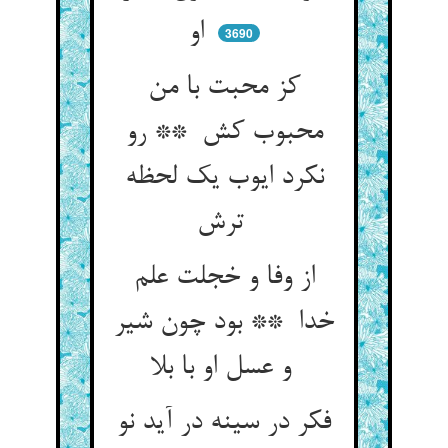
او
3690
کز محبت با من
محبوب کش ** رو
نکرد ایوب یک لحظه
ترش
از وفا و خجلت علم
خدا ** بود چون شیر
و عسل او با بلا
فکر در سینه در آید نو