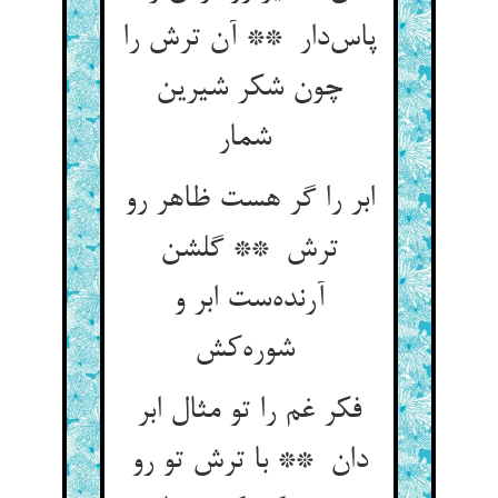
پاس‌دار ** آن ترش را
چون شکر شیرین
شمار
ابر را گر هست ظاهر رو
ترش ** گلشن
آرنده‌ست ابر و
شوره‌کش
فکر غم را تو مثال ابر
دان ** با ترش تو رو