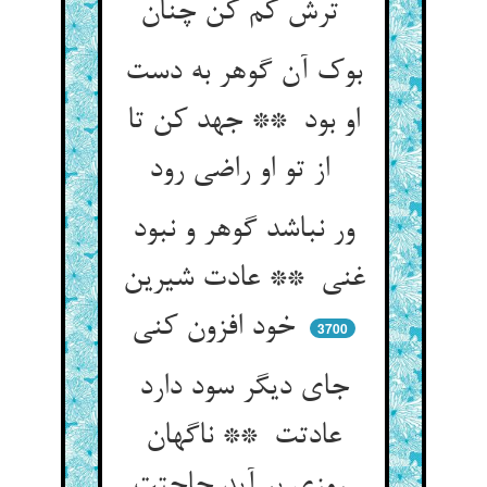
ترش کم کن چنان
بوک آن گوهر به دست
او بود ** جهد کن تا
از تو او راضی رود
ور نباشد گوهر و نبود
غنی ** عادت شیرین
خود افزون کنی
3700
جای دیگر سود دارد
عادتت ** ناگهان
روزی بر آید حاجتت