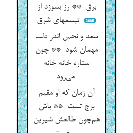
برق ** رز بسوزد از
تبسمهای شرق
3685
سعد و نحس اندر دلت
مهمان شود ** چون
ستاره خانه خانه
می‌رود
آن زمان که او مقیم
برج تست ** باش
هم‌چون طالعش شیرین