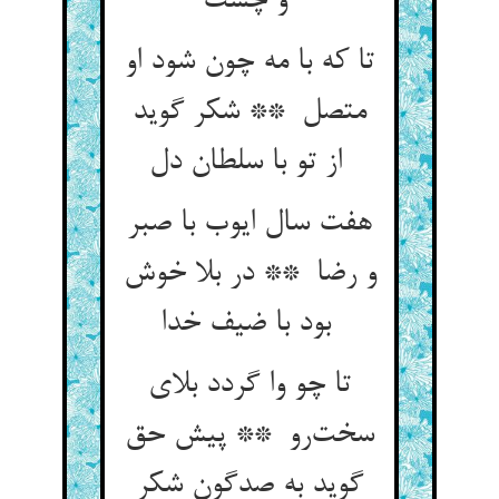
و چست
تا که با مه چون شود او
متصل ** شکر گوید
از تو با سلطان دل
هفت سال ایوب با صبر
و رضا ** در بلا خوش
بود با ضیف خدا
تا چو وا گردد بلای
سخت‌رو ** پیش حق
گوید به صدگون شکر