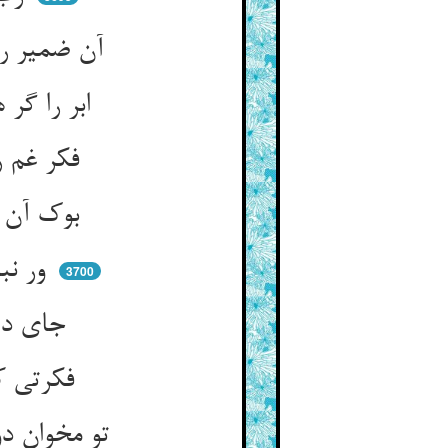
آن ضمیر رو ترش را پاس‌دار ** آن ترش را چون شکر شیرین شمار
ابر را گر هست ظاهر رو ترش ** گلشن آرنده‌ست ابر و شوره‌کش
فکر غم را تو مثال ابر دان ** با ترش تو رو ترش کم کن چنان
بوک آن گوهر به دست او بود ** جهد کن تا از تو او راضی رود
ور نباشد گوهر و نبود غنی ** عادت شیرین خود افزون کنی
3700
جای دیگر سود دارد عادتت ** ناگهان روزی بر آید حاجتت
فکرتی کز شادیت مانع شود ** آن به امر و حکمت صانع شود
تو مخوان دو چار دانگش ای جوان ** بوک نجمی باشد و صاحب‌قران