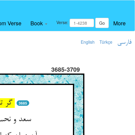
om Verse
Book
More
Verse:
Go
فارسی
Türkçe
English
3685-3709
گر ترش‌رویی نیارد ابر و برق ** رز بسوزد از تبسمهای شرق
3685
سعد و نحس اندر دلت مهمان شود ** چون ستاره خانه خانه می‌رود