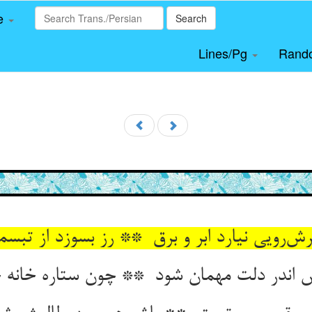
le
Search
Lines/Pg
Rand