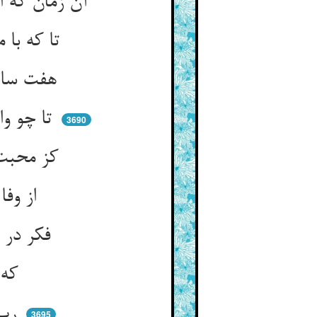
آن زمان که او مقیم برج تست ** باش هم‌چون طالعش شیرین و چست
تا که با مه چون شود او متصل ** شکر گوید از تو با سلطان دل
هفت سال ایوب با صبر و رضا ** در بلا خوش بود با ضیف خدا
تا چو وا گردد بلای سخت‌رو ** پیش حق گوید به صدگون شکر او
3690
کز محبت با من محبوب کش ** رو نکرد ایوب یک لحظه ترش
از وفا و خجلت علم خدا ** بود چون شیر و عسل او با بلا
فکر در سینه در آید نو به نو ** خند خندان پیش او تو باز رو
که اعذنی خالقی من شره ** لا تحرمنی انل من بره
رب اوزعنی لشکر ما اری ** لا تعقب حسرة لی ان مضی
3695