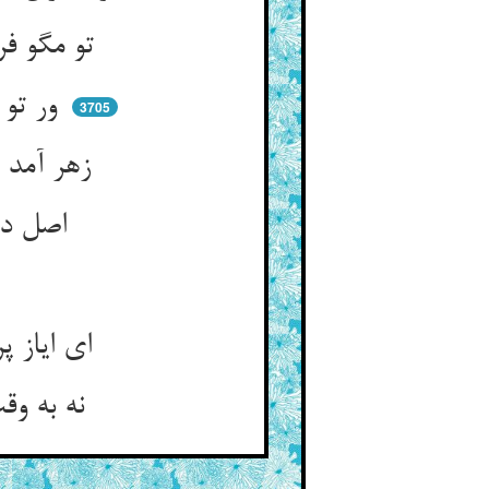
تو مگو فرعیست او را اصل گیر ** تا بوی پیوسته بر مقصود چیر
ور تو آن را فرع گیری و مضر ** چشم تو در اصل باشد منتظر
3705
زهر آمد انتظارش اندر چشش ** دایما در مرگ باشی زان روش
اصل دان آن را بگیرش در کنار ** بازره دایم ز مرگ انتظار
ای ایاز پر نیاز صدق‌کیش ** صدق تو از بحر و از کوهست بیش
نه به وقت شهوتت باشد عثار ** که رود عقل چو کوهت کاه‌وار