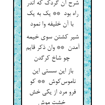
شرح آن گردک که اندر
راه بود ** یک به یک
با آن خلیفه وا نمود
شیر کشتن سوی خیمه
آمدن ** وان ذکر قایم
چو شاخ کرگدن
باز این سستی این
ناموس‌کوش ** کو
فرو مرد از یکی خش
خشت موش