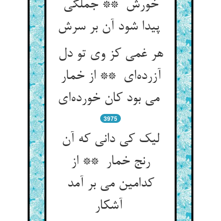
خورش ** جملگی
پیدا شود آن بر سرش
هر غمی کز وی تو دل
آزرده‌ای ** از خمار
می بود کان خورده‌ای
3975
لیک کی دانی که آن
رنج خمار ** از
کدامین می بر آمد
آشکار