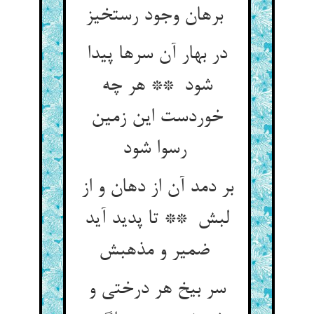
برهان وجود رستخیز
در بهار آن سرها پیدا
شود ** هر چه
خوردست این زمین
رسوا شود
بر دمد آن از دهان و از
لبش ** تا پدید آید
ضمیر و مذهبش
سر بیخ هر درختی و