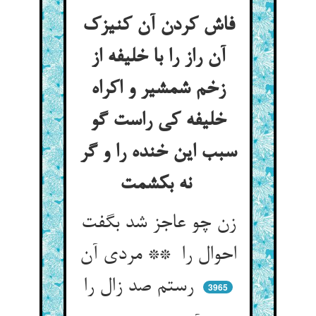
فاش کردن آن کنیزک
آن راز را با خلیفه از
زخم شمشیر و اکراه
خلیفه کی راست گو
سبب این خنده را و گر
نه بکشمت
زن چو عاجز شد بگفت
احوال را ** مردی آن
رستم صد زال را
3965