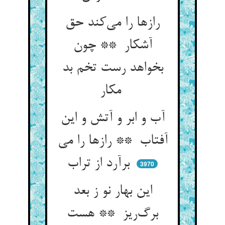
رازها را می‌کند حق
آشکار ** چون
بخواهد رست تخم بد
مکار
آب و ابر و آتش و این
آفتاب ** رازها را می
برآرد از تراب
3970
این بهار نو ز بعد
برگ‌ریز ** هست