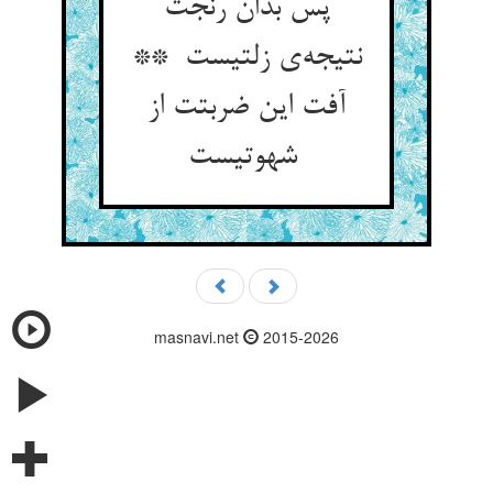
پس بدان رنجت
نتیجه‌ی زلتیست **
آفت این ضربتت از
شهوتیست
masnavi.net
2015-2026