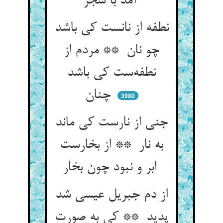
آمد با شجر
نطفه از نانست کی باشد
چو نان ** مردم از
نطفه‌ست کی باشد
چنان
3980
جنی از نارست کی ماند
به نار ** از بخارست
ابر و نبود چون بخار
از دم جبریل عیسی شد
پدید ** کی به صورت