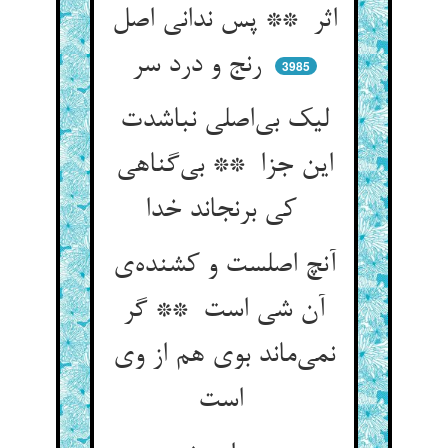
اثر ** پس ندانی اصل
رنج و درد سر
3985
لیک بی‌اصلی نباشدت
این جزا ** بی‌گناهی
کی برنجاند خدا
آنچ اصلست و کشنده‌ی
آن شی است ** گر
نمی‌ماند بوی هم از وی
است