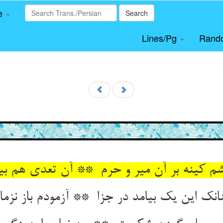
le
Search
Lines/Pg
Rand