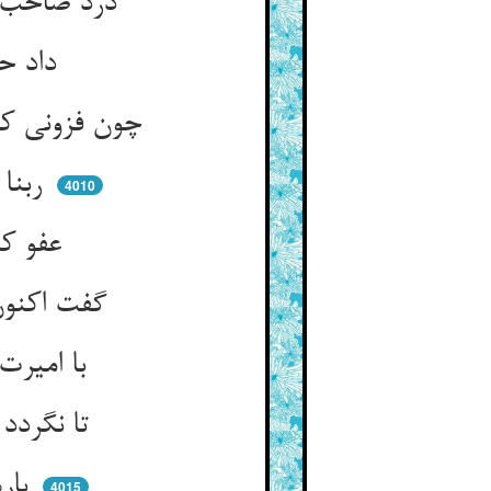
درد صاحب موصلم گردن شکست ** من نیارم این دگر را نیز خست
داد حق‌مان از مکافات آگهی ** گفت ان عدتم به عدنا به
چون فزونی کردن اینجا سود نیست ** غیر صبر و مرحمت محمود نیست
ربنا انا ظلمنا سهو رفت ** رحمتی کن ای رحیمیهات رفت
4010
عفو کردم تو هم از من عفو کن ** از گناه نو ز زلات کهن
گفت اکنون ای کنیزک وا مگو ** این سخن را که شنیدم من ز تو
با امیرت جفت خواهم کرد من ** الله الله زین حکایت دم مزن
تا نگردد او ز رویم شرمسار ** کو یکی بد کرد و نیکی صد هزار
بارها من امتحانش کرده‌ام ** خوب‌تر از تو بدو بسپرده‌ام
4015