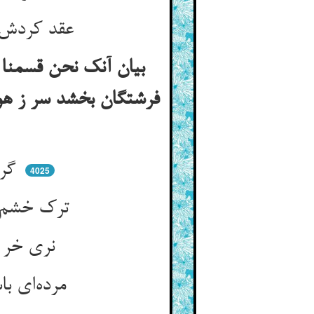
عقد کردش با امیر او را سپرد ** کرد خشم و حرص را او خرد و مرد
بیان آنک نحن قسمنا 
فرشتگان بخشد سر ز هو
گر بدش سستی نری خران ** بود او را مردی پیغامبران
4025
ترک خشم و شهوت و حرص‌آوری ** هست مردی و رگ پیغامبری
نری خر گو مباش اندر رگش ** حق همی خواند الغ بگلربگش
مرده‌ای باشم به من حق بنگرد ** به از آن زنده که باشد دور و رد