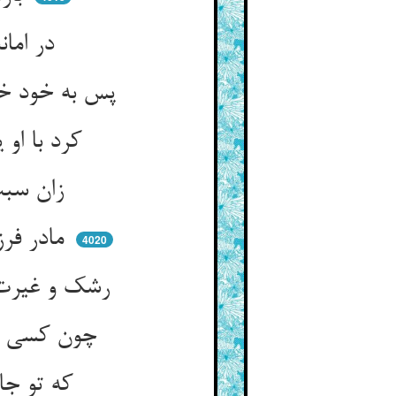
در امانت یافتم او را تمام ** این قضایی بود هم از کرده‌هام
پس به خود خواند آن امیر خویش را ** کشت در خود خشم قهراندیش را
کرد با او یک بهانه‌ی دل‌پذیر ** که شدستم زین کنیزک من نفیر
زان سبب کز غیرت و رشک کنیز ** مادر فرزند دارد صد ازیز
مادر فرزند را بس حقهاست ** او نه درخورد چنین جور و جفاست
4020
رشک و غیرت می‌برد خون می‌خورد ** زین کنیزک سخت تلخی می‌برد
چون کسی را داد خواهم این کنیز ** پس ترا اولیترست این ای عزیز
که تو جانبازی نمودی بهر او ** خوش نباشد دادن آن جز به تو