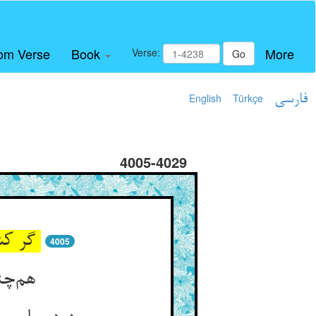
om Verse
Book
More
Verse:
Go
فارسی
Türkçe
English
4005-4029
گر کشم کینه بر آن میر و حرم ** آن تعدی هم بیاید بر سرم
4005
هم‌چنانک این یک بیامد در جزا ** آزمودم باز نزمایم ورا