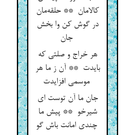
کالامان ** حلقه‌مان
در گوش کن وا بخش
جان
هر خراج و صلتی که
بایدت ** آن ز ما هر
موسمی افزایدت
جان ما آن توست ای
شیرخو ** پیش ما
چندی امانت باش گو