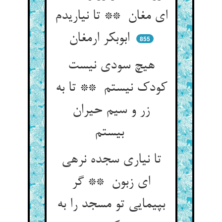
ای مغان ** تا نیاریدم
ابوبکر ارمغان
855
هیچ سودی نیست
کودک نیستم ** تا به
زر و سیم حیران
بیستم
تا نیاری سجده نرهی
ای زبون ** گر
بپیمایی تو مسجد را به