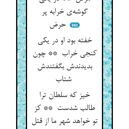
گوشه‌ی خرابه پر
حرض
860
خفته بود او در یکی
کنجی خراب ** چون
بدیدندش بگفتندش
شتاب
خیز که سلطان ترا
طالب شدست ** کز
تو خواهد شهر ما از قتل