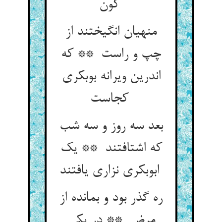
کون
منهیان انگیختند از
چپ و راست ** که
اندرین ویرانه بوبکری
کجاست
بعد سه روز و سه شب
که اشتافتند ** یک
ابوبکری نزاری یافتند
ره گذر بود و بمانده از
مرض ** در یکی