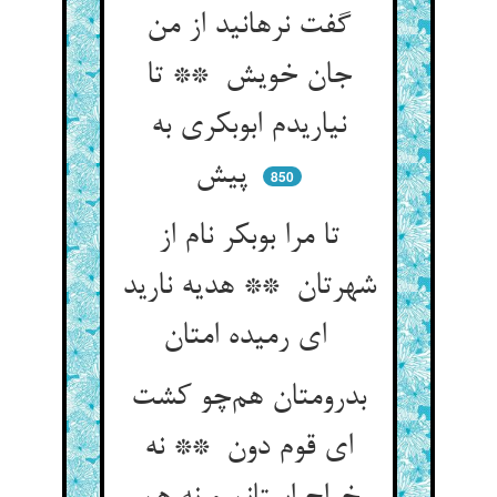
گفت نرهانید از من
جان خویش ** تا
نیاریدم ابوبکری به
پیش
850
تا مرا بوبکر نام از
شهرتان ** هدیه نارید
ای رمیده امتان
بدرومتان هم‌چو کشت
ای قوم دون ** نه