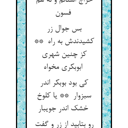
خراج استانم و نه هم
فسون
بس جوال زر
کشیدندش به راه **
کز چنین شهری
ابوبکری مخواه
کی بود بوبکر اندر
سبزوار ** یا کلوخ
خشک اندر جویبار
رو بتابید از زر و گفت