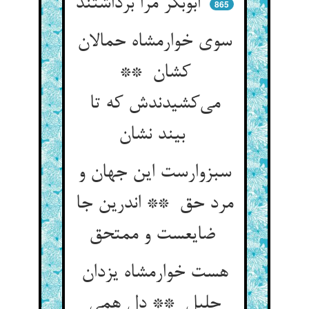
ابوبکر مرا برداشتند
865
سوی خوارمشاه حمالان
کشان **
می‌کشیدندش که تا
بیند نشان
سبزوارست این جهان و
مرد حق ** اندرین جا
ضایعست و ممتحق
هست خوارمشاه یزدان
جلیل ** دل همی