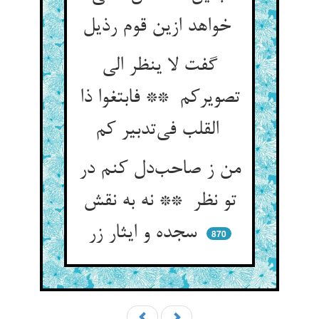
خواهد ازین قوم رذیل
گفت لا ینظر الی
تصویرکم ** فابتغوا ذا
القلب فی‌تدبیر کم
من ز صاحب‌دل کنم در
تو نظر ** نه به نقش
سجده و ایثار زر
870