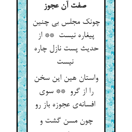
صفت آن عجوز
چونک مجلس بی چنین
پیغاره نیست ** از
حدیث پست نازل چاره
نیست
واستان هین این سخن
را از گرو ** سوی
افسانه‌ی عجوزه باز رو
چون مسن گشت و