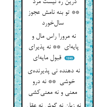
درین ره نیست مرد
** تو بنه نامش عجوز
سال‌خورد
نه مرورا راس مال و
پایه‌ای ** نه پذیرای
قبول مایه‌ای
1245
نه دهنده نی پذیرنده‌ی
خوشی ** نه درو
معنی و نه معنی‌کشی
نه زبان نه گوش نه عقل