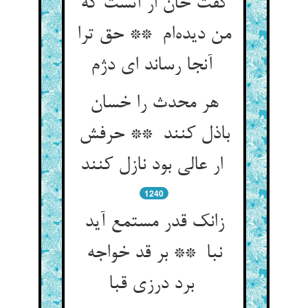
گفت خان ار آنست که
من دیده‌ام ** حق ترا
آنجا رساند ای دژم
هر محدث را خسان
باذل کنند ** حرفش
ار عالی بود نازل کنند
1240
زانک قدر مستمع آید
نبا ** بر قد خواجه
برد درزی قبا