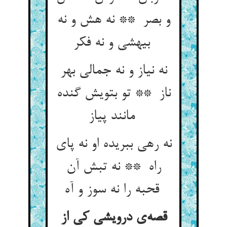
و بصر ** نه هش و نه
بیهشی و نه فکر
نه نیاز و نه جمالی بهر
ناز ** تو بتویش گنده
مانند پیاز
نه رهی ببریده او نه پای
راه ** نه تبش آن
قحبه را نه سوز و آه
قصه‌ی درویشی کی از