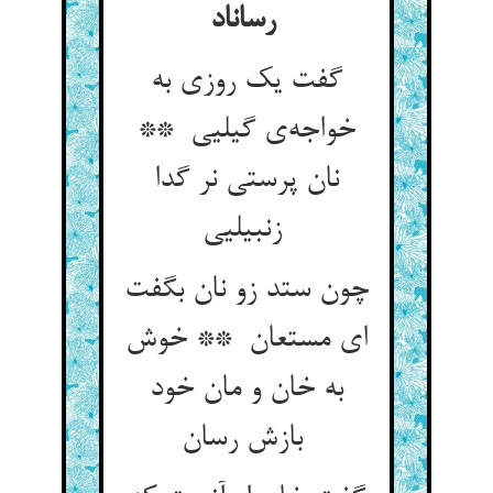
رساناد
گفت یک روزی به
خواجه‌ی گیلیی **
نان پرستی نر گدا
زنبیلیی
چون ستد زو نان بگفت
ای مستعان ** خوش
به خان و مان خود
بازش رسان