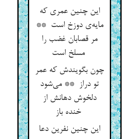
این چنین عمری که
مایه‌ی دوزخ است **
مر قصابان غضب را
مسلخ است
چون بگویندش که عمر
تو دراز ** می‌شود
دلخوش دهانش از
خنده باز
این چنین نفرین دعا