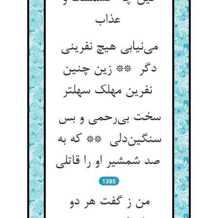
عذاب
می‌نیابی هیچ نفرینی
دگر ** زین چنین
نفرین مهلک سهلتر
سخت بی‌رحمی و بس
سنگین‌دلی ** که به
صد شمشیر او را قاتلی
1395
من ز گفت هر دو