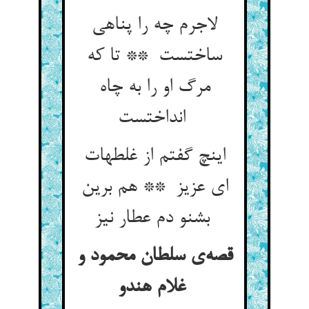
لاجرم چه را پناهی
ساختست ** تا که
مرگ او را به چاه
انداختست
اینچ گفتم از غلطهات
ای عزیز ** هم برین
بشنو دم عطار نیز
قصه‌ی سلطان محمود و
غلام هندو