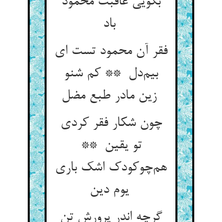
بگویی عاقبت محمود
باد
فقر آن محمود تست ای
بیم‌دل ** کم شنو
زین مادر طبع مضل
چون شکار فقر کردی
تو یقین **
هم‌چوکودک اشک باری
یوم دین
گرچه اندر پرورش تن