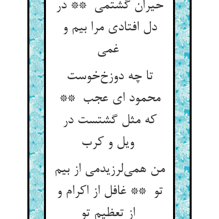
حیران گشتمی ** در
دل افتادی مرا بیم و
غمی
تا چه دوزخ‌خوست
محمود ای عجب **
که مثل گشتست در
ویل و کرب
من همی‌لرزیدمی از بیم
تو ** غافل از اکرام و
از تعظیم تو