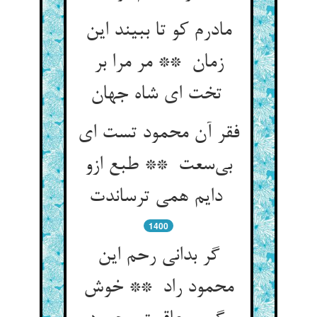
مادرم کو تا ببیند این
زمان ** مر مرا بر
تخت ای شاه جهان
فقر آن محمود تست ای
بی‌سعت ** طبع ازو
دایم همی ترساندت
1400
گر بدانی رحم این
محمود راد ** خوش