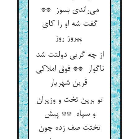
می‌راندی بسوز **
گفت شه او را کای
پیروز روز
از چه گریی دولتت شد
ناگوار ** فوق املاکی
قرین شهریار
تو برین تخت و وزیران
و سپاه ** پیش
تختت صف زده چون