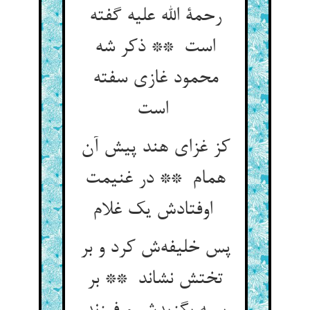
رحمة الله علیه گفته
است ** ذکر شه
محمود غازی سفته
است
کز غزای هند پیش آن
همام ** در غنیمت
اوفتادش یک غلام
پس خلیفه‌ش کرد و بر
تختش نشاند ** بر