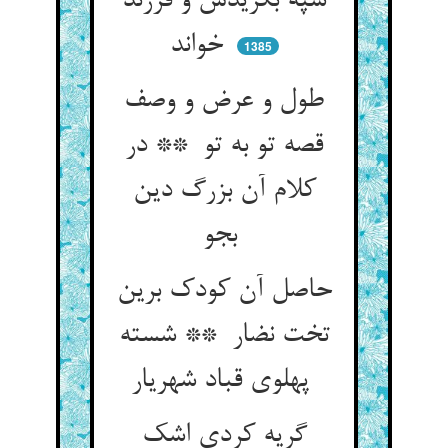
سپه بگزیدش و فرزند
خواند
1385
طول و عرض و وصف
قصه تو به تو ** در
کلام آن بزرگ دین
بجو
حاصل آن کودک برین
تخت نضار ** شسته
پهلوی قباد شهریار
گریه کردی اشک