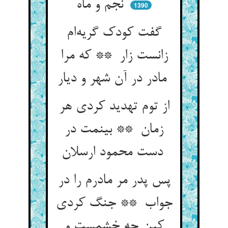
نجم و ماه
1390
گفت کودک گریه‌ام
زانست زار ** که مرا
مادر در آن شهر و دیار
از توم تهدید کردی هر
زمان ** بینمت در
دست محمود ارسلان
پس پدر مر مادرم را در
جواب ** جنگ کردی
کین چه خشمست و