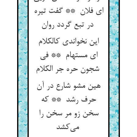
ای فلان ** گفت تیره
در تبع گردد روان
این نخواندی کالکلام
ای مستهام ** فی
شجون حره جر الکلام
هین مشو شارع در آن
حرف رشد ** که
سخن زو مر سخن را
می‌کشد