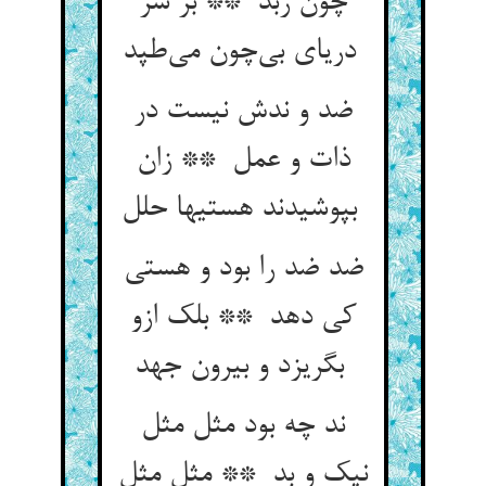
چون زبد ** بر سر
دریای بی‌چون می‌طپد
ضد و ندش نیست در
ذات و عمل ** زان
بپوشیدند هستیها حلل
ضد ضد را بود و هستی
کی دهد ** بلک ازو
بگریزد و بیرون جهد
ند چه بود مثل مثل
نیک و بد ** مثل مثل