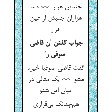
چندین هزار ** صد
هزاران جنبش از عین
قرار
جواب گفتن آن قاضی
صوفی را
گفت قاضی صوفیا خیره
مشو ** یک مثالی در
بیان این شنو
هم‌چنانک بی‌قراری