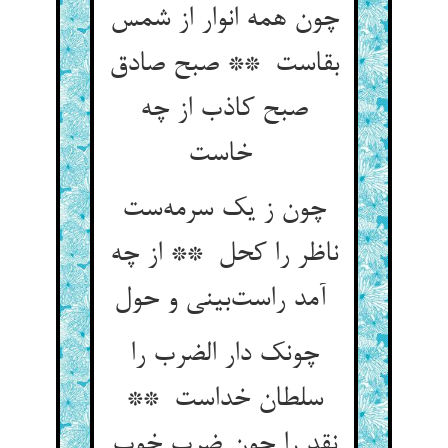
چون همه انوار از شمس
بقاست ** صبح صادق
صبح کاذب از چه
خاست
چون ز یک سرمه‌ست
ناظر را کحل ** از چه
آمد راست‌بینی و حول
چونک دار الضرب را
سلطان خداست **
نقد را چون ضرب خوب