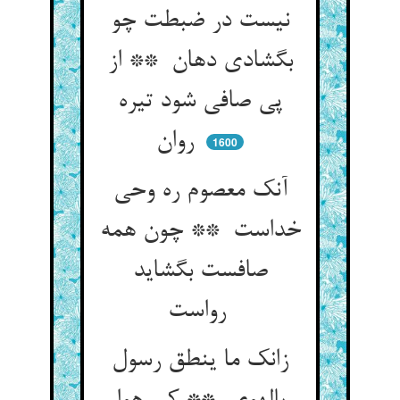
نیست در ضبطت چو
بگشادی دهان ** از
پی صافی شود تیره
روان
1600
آنک معصوم ره وحی
خداست ** چون همه
صافست بگشاید
رواست
زانک ما ینطق رسول