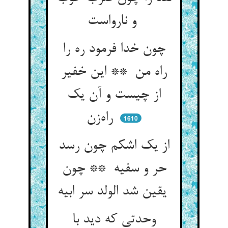
و نارواست
چون خدا فرمود ره را
راه من ** این خفیر
از چیست و آن یک
راه‌زن
1610
از یک اشکم چون رسد
حر و سفیه ** چون
یقین شد الولد سر ابیه
وحدتی که دید با