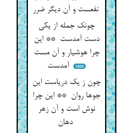
نفعست و آن دیگر ضرر
چونک جمله از یکی
دست آمدست ** این
چرا هوشیار و آن مست
آمدست
1605
چون ز یک دریاست این
جوها روان ** این چرا
نوش است و آن زهر
دهان