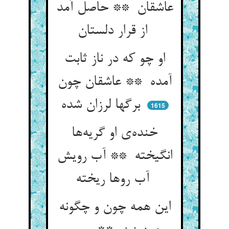
عاشقان ** حاصل آمد
از قرار دلستان
او چو که در ناز ثابت
آمده ** عاشقان چون
برگها لرزان شده
1615
خنده‌ی او گریه‌ها
انگیخته ** آب رویش
آب روها ریخته
این همه چون و چگونه