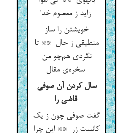
بالهوی ** کی هوا
زاید ز معصوم خدا
خویشتن را ساز
منطیقی ز حال ** تا
نگردی هم‌چو من
سخره‌ی مقال
سال کردن آن صوفی
قاضی را
گفت صوفی چون ز یک
کانست زر ** این چرا