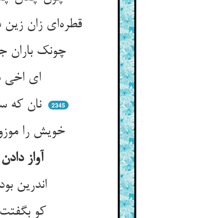
قطره‌ای زان زین دو صد جیحون به است ** که بدان یک قطره انس و جن برست
چونک باران جست آن روضه‌ی بهشت ** چون نجوید آب شوره‌خاک زشت
ای اخی دست از دعا کردن مدار ** با اجابت یا رد اویت چه کار
نان که سد و مانع این آب بود ** دست از آن نان می‌بباید شست زود
2345
خویش را موزون و چست و سخته کن ** ز آب دیده نان خود را پخته کن
آواز دادن هاتف مر طالب گنج را و اعلام کردن از حقیقت اسرار آن
اندرین بود او که الهام آمدش ** کشف شد این مشکلات از ایزدش
کو بگفتت در کمان تیری بنه ** کی بگفتندت که اندر کش تو زه