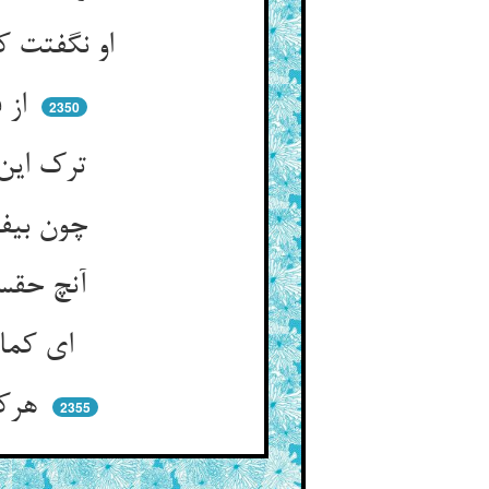
او نگفتت که کمان را سخت‌کش ** در کمان نه گفت او نه پر کنش
از فضولی تو کمان افراشتی ** صنعت قواسیی بر داشتی
2350
ترک این سخته کمانی رو بگو ** در کمان نه تیر و پریدن مجو
چون بیفتد بر کن آنجا می‌طلب ** زور بگذار و بزاری جو ذهب
آنچ حقست اقرب از حبل الورید ** تو فکنده تیر فکرت را بعید
ای کمان و تیرها بر ساخته ** صید نزدیک و تو دور انداخته
هرکه دوراندازتر او دورتر ** وز چنین گنجست او مهجورتر
2355