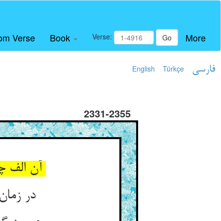
om Verse
Book
More
Verse:
Go
فارسی
Türkçe
English
2331-2355
آن الف چیزی ندارد غافلیست ** میم دلتنگ آن زمان عاقلیست
در زمان بیهشی خود هیچ من ** در زمان هوش اندر پیچ من