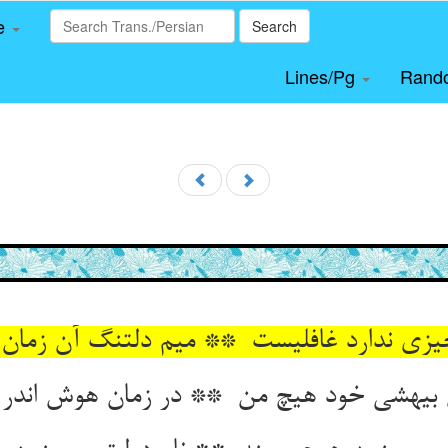
le
Search
Lines/Pg
Rand