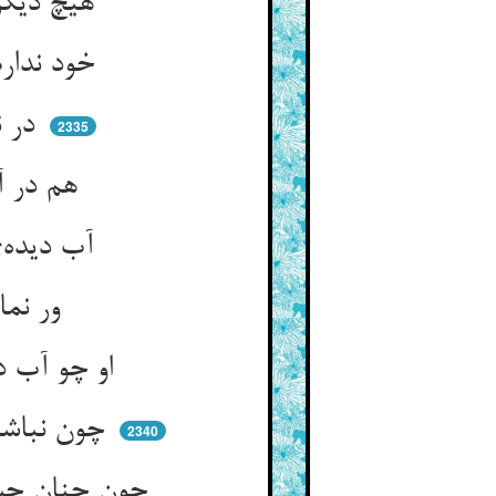
هیچ دیگر بر چنین هیچی منه ** نام دولت بر چنین پیچی منه
خود ندارم هیچ به سازد مرا ** که ز وهم دارم است این صد عنا
در ندارم هم تو داراییم کن ** رنج دیدم راحت‌افزاییم کن
2335
هم در آب دیده عریان بیستم ** بر در تو چونک دیده نیستم
آب دیده‌ی بنده‌ی بی‌دیده را ** سبزه‌ای بخش و نباتی زین چرا
ور نمانم آب آبم ده ز عین ** هم‌چو عینین نبی هطالتین
او چو آب دیده جست از جود حق ** با چنان اقبال و اجلال و سبق
چون نباشم ز اشک خون باریک‌ریس ** من تهی‌دست قصور کاسه‌لیس
2340
چون چنان چشم اشک را مفتون بود ** اشک من باید که صد جیحون بود