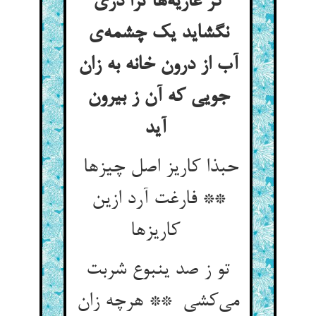
کز عاریه‌ها ترا دری
نگشاید یک چشمه‌ی
آب از درون خانه به زان
جویی که آن ز بیرون
آید
حبذا کاریز اصل چیزها
** فارغت آرد ازین
کاریزها
تو ز صد ینبوع شربت
می‌کشی ** هرچه زان