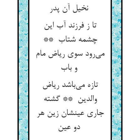
نخیل آن پدر
تا ز فرزند آب این
چشمه شتاب **
می‌رود سوی ریاض مام
و باب
تازه می‌باشد ریاض
والدین ** گشته
جاری عینشان زین هر
دو عین