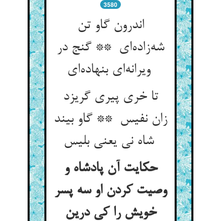
3580
اندرون گاو تن
شه‌زاده‌ای ** گنج در
ویرانه‌ای بنهاده‌ای
تا خری پیری گریزد
زان نفیس ** گاو بیند
شاه نی یعنی بلیس
حکایت آن پادشاه و
وصیت کردن او سه پسر
خویش را کی درین