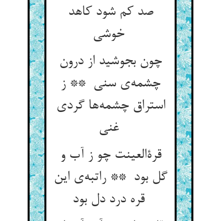
صد کم شود کاهد
خوشی
چون بجوشید از درون
چشمه‌ی سنی ** ز
استراق چشمه‌ها گردی
غنی
قرةالعینت چو ز آب و
گل بود ** راتبه‌ی این
قره درد دل بود