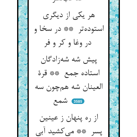
هر یکی از دیگری
استوده‌تر ** در سخا و
در وغا و کر و فر
پیش شه شه‌زادگان
استاده جمع ** قرة
العینان شه هم‌چون سه
شمع
3585
از ره پنهان ز عینین
پسر ** می‌کشید آبی