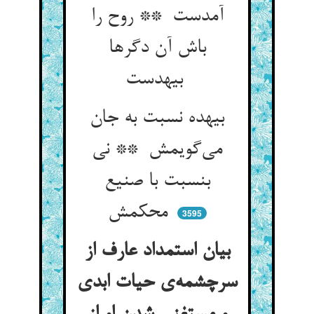
آمدست ** روح را
باش آن دگرها
بیهدست
بیهده نسبت به جان
می‌گویمش ** نی
بنسبت با صنیع
محکمش
3595
بیان استمداد عارف از
سرچشمه‌ی حیات ابدی