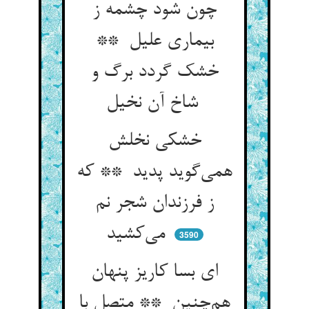
چون شود چشمه ز
بیماری علیل **
خشک گردد برگ و
شاخ آن نخیل
خشکی نخلش
همی‌گوید پدید ** که
ز فرزندان شجر نم
می‌کشید
3590
ای بسا کاریز پنهان
هم‌چنین ** متصل با