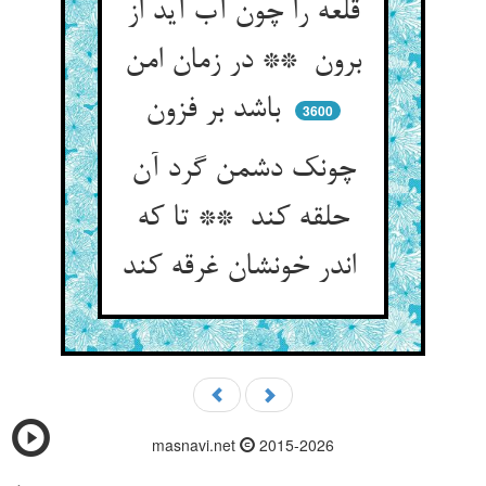
قلعه را چون آب آید از
برون ** در زمان امن
باشد بر فزون
3600
چونک دشمن گرد آن
حلقه کند ** تا که
اندر خونشان غرقه کند
masnavi.net
2015-2026