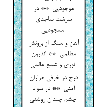
موجودیی ** در
سرشت ساجدی
مسجودیی
آهن و سنگ از برونش
مظلمی ** اندرون
نوری و شمع عالمی
درج در خوفی هزاران
آمنی ** در سواد
چشم چندان روشنی